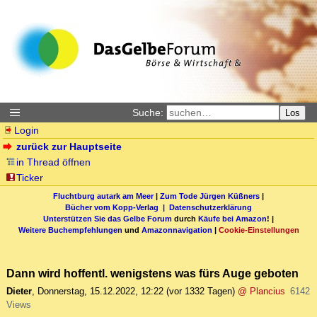
Suche:
Los
Login
zurück zur Hauptseite
in Thread öffnen
Ticker
Fluchtburg autark am Meer
|
Zum Tode Jürgen Küßners
|
Bücher vom Kopp-Verlag |
Datenschutzerklärung
Unterstützen Sie das Gelbe Forum
durch
Käufe bei Amazon
! |
Weitere Buchempfehlungen
und
Amazonnavigation
|
Cookie-Einstellungen
Dann wird hoffentl. wenigstens was fürs Auge geboten
Dieter
,
Donnerstag, 15.12.2022, 12:22
(vor 1332 Tagen)
@ Plancius
6142
Views