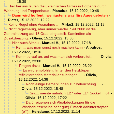
15:39
Hier bei uns laufen die ukrainischen Girlies in Hotpants durch
Wohnung und Treppenhaus
-
Plancius
,
15.12.2022, 10:48
Dann wird hoffentl. wenigstens was fürs Auge geboten
-
Dieter
,
15.12.2022, 12:22
Keine Regel ohne Ausnahme ..
-
Mirko2
,
15.12.2022, 11:13
Nicht regelmäßig, aber immer wieder. Seit 2008 ist die
Zentralheizung auf 18 Grad eingestellt. Kaminöfen als
Zusatzheizung.
-
Olivia
,
15.12.2022, 13:58
Hier auch Altbau
-
Manuel H.
,
15.12.2022, 17:18
Re: ... was man sonst noch machen kann
-
Albatros
,
15.12.2022, 18:10
Kommt drauf an, auf was man sich vorbereitet.......
-
Olivia
,
15.12.2022, 23:00
Fragen dazu
-
Manuel H.
,
15.12.2022, 23:22
Es wird empfohlen, hinter den Heizkörpern
reflektierendes Material anzubringen.....
-
Olivia
,
16.12.2022, 14:38
Noch einige Bemerkungen zur Beleuchtung.....
-
Olivia
,
16.12.2022, 15:48
Sry.... meinte natürlich E27 oder E14 Sockel.... oT
-
Olivia
,
16.12.2022, 17:22
Dafür eigenen sich Aluabdeckungen für die
Windschutzscheibe sehr gut:) Einfach dahinterstopfen.
(oT)
-
Herzdame
,
17.12.2022, 11:14