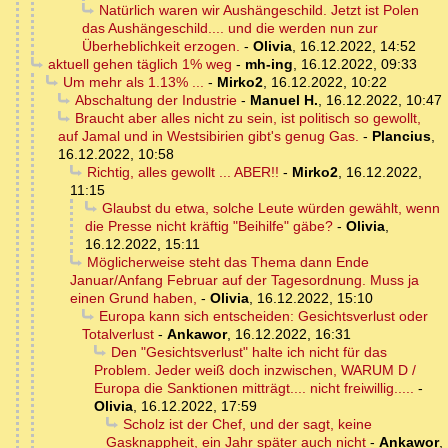
Natürlich waren wir Aushängeschild. Jetzt ist Polen
das Aushängeschild.... und die werden nun zur
Überheblichkeit erzogen.
-
Olivia
,
16.12.2022, 14:52
aktuell gehen täglich 1% weg
-
mh-ing
,
16.12.2022, 09:33
Um mehr als 1.13% ...
-
Mirko2
,
16.12.2022, 10:22
Abschaltung der Industrie
-
Manuel H.
,
16.12.2022, 10:47
Braucht aber alles nicht zu sein, ist politisch so gewollt,
auf Jamal und in Westsibirien gibt's genug Gas.
-
Plancius
,
16.12.2022, 10:58
Richtig, alles gewollt ... ABER!!
-
Mirko2
,
16.12.2022,
11:15
Glaubst du etwa, solche Leute würden gewählt, wenn
die Presse nicht kräftig "Beihilfe" gäbe?
-
Olivia
,
16.12.2022, 15:11
Möglicherweise steht das Thema dann Ende
Januar/Anfang Februar auf der Tagesordnung. Muss ja
einen Grund haben,
-
Olivia
,
16.12.2022, 15:10
Europa kann sich entscheiden: Gesichtsverlust oder
Totalverlust
-
Ankawor
,
16.12.2022, 16:31
Den "Gesichtsverlust" halte ich nicht für das
Problem. Jeder weiß doch inzwischen, WARUM D /
Europa die Sanktionen mitträgt.... nicht freiwillig.....
-
Olivia
,
16.12.2022, 17:59
Scholz ist der Chef, und der sagt, keine
Gasknappheit, ein Jahr später auch nicht
-
Ankawor
,