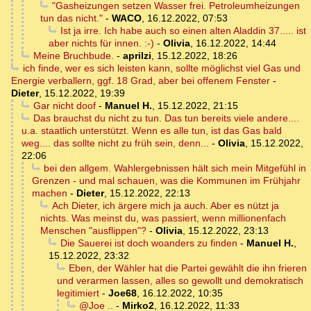
"Gasheizungen setzen Wasser frei. Petroleumheizungen
tun das nicht."
-
WACO
,
16.12.2022, 07:53
Ist ja irre. Ich habe auch so einen alten Aladdin 37..... ist
aber nichts für innen. :-)
-
Olivia
,
16.12.2022, 14:44
Meine Bruchbude.
-
aprilzi
,
15.12.2022, 18:26
ich finde, wer es sich leisten kann, sollte möglichst viel Gas und
Energie verballern, ggf. 18 Grad, aber bei offenem Fenster
-
Dieter
,
15.12.2022, 19:39
Gar nicht doof
-
Manuel H.
,
15.12.2022, 21:15
Das brauchst du nicht zu tun. Das tun bereits viele andere....
u.a. staatlich unterstützt. Wenn es alle tun, ist das Gas bald
weg.... das sollte nicht zu früh sein, denn...
-
Olivia
,
15.12.2022,
22:06
bei den allgem. Wahlergebnissen hält sich mein Mitgefühl in
Grenzen - und mal schauen, was die Kommunen im Frühjahr
machen
-
Dieter
,
15.12.2022, 22:13
Ach Dieter, ich ärgere mich ja auch. Aber es nützt ja
nichts. Was meinst du, was passiert, wenn millionenfach
Menschen "ausflippen"?
-
Olivia
,
15.12.2022, 23:13
Die Sauerei ist doch woanders zu finden
-
Manuel H.
,
15.12.2022, 23:32
Eben, der Wähler hat die Partei gewählt die ihn frieren
und verarmen lassen, alles so gewollt und demokratisch
legitimiert
-
Joe68
,
16.12.2022, 10:35
@Joe ..
-
Mirko2
,
16.12.2022, 11:33