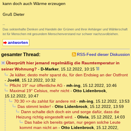
kann doch auch Wärme erzeugen
Gruß Dieter
--
Das sektenhafte Denken und Handeln der Grünen und ihrer Anhänger und Wählerschaft
ist für Menschen mit gesundem Menschenverstand nur schwer nachzuvollziehen.
antworten
gesamter Thread:
RSS-Feed dieser Diskussion
Überprüft hier jemand regelmäßig die Raumtemperatur in
seiner Wohnung?
-
D-Marker
,
15.12.2022, 10:15
Je kälter, desto mehr sparst du, für den Endsieg an der Ostfront
-
Joe68
,
15.12.2022, 10:32
Pflicht 19° nur öffentliche AG
-
mh-ing
,
15.12.2022, 10:46
Maximal 19° Celsius, mehr nicht
-
Otto Lidenbrock
,
15.12.2022, 10:47
70:30 => du zahlst für andere mit
-
mh-ing
,
15.12.2022, 13:53
Das stimmt leider!
-
Otto Lidenbrock
,
15.12.2022, 13:59
Dann schalte dich doch ein und sorge dafür, dass die
Heizung richtig eingestellt wird.
-
Olivia
,
15.12.2022, 14:03
Das habe ich bereits getan, nur gegen solche Leute
kommt man nicht an
-
Otto Lidenbrock
,
15.12.2022,