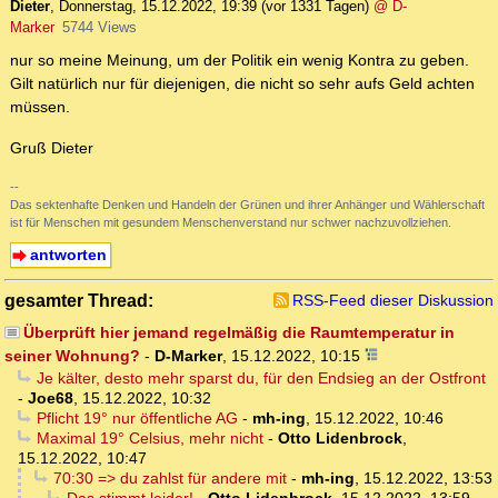
Dieter
,
Donnerstag, 15.12.2022, 19:39
(vor 1331 Tagen)
@ D-
Marker
5744 Views
nur so meine Meinung, um der Politik ein wenig Kontra zu geben.
Gilt natürlich nur für diejenigen, die nicht so sehr aufs Geld achten
müssen.
Gruß Dieter
--
Das sektenhafte Denken und Handeln der Grünen und ihrer Anhänger und Wählerschaft
ist für Menschen mit gesundem Menschenverstand nur schwer nachzuvollziehen.
antworten
gesamter Thread:
RSS-Feed dieser Diskussion
Überprüft hier jemand regelmäßig die Raumtemperatur in
seiner Wohnung?
-
D-Marker
,
15.12.2022, 10:15
Je kälter, desto mehr sparst du, für den Endsieg an der Ostfront
-
Joe68
,
15.12.2022, 10:32
Pflicht 19° nur öffentliche AG
-
mh-ing
,
15.12.2022, 10:46
Maximal 19° Celsius, mehr nicht
-
Otto Lidenbrock
,
15.12.2022, 10:47
70:30 => du zahlst für andere mit
-
mh-ing
,
15.12.2022, 13:53