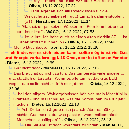
Sry.... meinte natürlich E27 oder E14 Sockel.... oT
-
Olivia
,
16.12.2022, 17:22
Dafür eigenen sich Aluabdeckungen für die
Windschutzscheibe sehr gut:) Einfach dahinterstopfen.
(oT)
-
Herzdame
,
17.12.2022, 11:14
"Gasheizungen setzen Wasser frei. Petroleumheizungen
tun das nicht."
-
WACO
,
16.12.2022, 07:53
Ist ja irre. Ich habe auch so einen alten Aladdin 37..... ist
aber nichts für innen. :-)
-
Olivia
,
16.12.2022, 14:44
Meine Bruchbude.
-
aprilzi
,
15.12.2022, 18:26
ich finde, wer es sich leisten kann, sollte möglichst viel Gas
und Energie verballern, ggf. 18 Grad, aber bei offenem Fenster
-
Dieter
,
15.12.2022, 19:39
Gar nicht doof
-
Manuel H.
,
15.12.2022, 21:15
Das brauchst du nicht zu tun. Das tun bereits viele andere....
u.a. staatlich unterstützt. Wenn es alle tun, ist das Gas bald
weg.... das sollte nicht zu früh sein, denn...
-
Olivia
,
15.12.2022,
22:06
bei den allgem. Wahlergebnissen hält sich mein Mitgefühl in
Grenzen - und mal schauen, was die Kommunen im Frühjahr
machen
-
Dieter
,
15.12.2022, 22:13
Ach Dieter, ich ärgere mich ja auch. Aber es nützt ja
nichts. Was meinst du, was passiert, wenn millionenfach
Menschen "ausflippen"?
-
Olivia
,
15.12.2022, 23:13
Die Sauerei ist doch woanders zu finden
-
Manuel H.
,