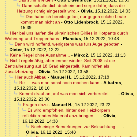
Das stimmt leider!
-
Otto Lidenbrock
,
15.12.2022, 13:59
Dann schalte dich doch ein und sorge dafür, dass die
Heizung richtig eingestellt wird.
-
Olivia
,
15.12.2022, 14:03
Das habe ich bereits getan, nur gegen solche Leute
kommt man nicht an
-
Otto Lidenbrock
,
15.12.2022,
15:39
Hier bei uns laufen die ukrainischen Girlies in Hotpants durch
Wohnung und Treppenhaus
-
Plancius
,
15.12.2022, 10:48
Dann wird hoffentl. wenigstens was fürs Auge geboten
-
Dieter
,
15.12.2022, 12:22
Keine Regel ohne Ausnahme ..
-
Mirko2
,
15.12.2022, 11:13
Nicht regelmäßig, aber immer wieder. Seit 2008 ist die
Zentralheizung auf 18 Grad eingestellt. Kaminöfen als
Zusatzheizung.
-
Olivia
,
15.12.2022, 13:58
Hier auch Altbau
-
Manuel H.
,
15.12.2022, 17:18
Re: ... was man sonst noch machen kann
-
Albatros
,
15.12.2022, 18:10
Kommt drauf an, auf was man sich vorbereitet.......
-
Olivia
,
15.12.2022, 23:00
Fragen dazu
-
Manuel H.
,
15.12.2022, 23:22
Es wird empfohlen, hinter den Heizkörpern
reflektierendes Material anzubringen.....
-
Olivia
,
16.12.2022, 14:38
Noch einige Bemerkungen zur Beleuchtung.....
-
Olivia
,
16.12.2022, 15:48