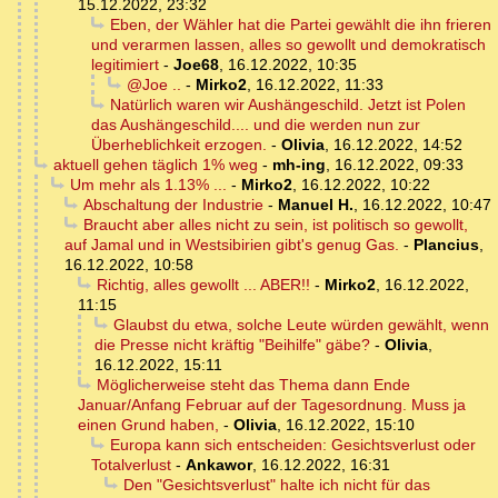
15.12.2022, 23:32
Eben, der Wähler hat die Partei gewählt die ihn frieren
und verarmen lassen, alles so gewollt und demokratisch
legitimiert
-
Joe68
,
16.12.2022, 10:35
@Joe ..
-
Mirko2
,
16.12.2022, 11:33
Natürlich waren wir Aushängeschild. Jetzt ist Polen
das Aushängeschild.... und die werden nun zur
Überheblichkeit erzogen.
-
Olivia
,
16.12.2022, 14:52
aktuell gehen täglich 1% weg
-
mh-ing
,
16.12.2022, 09:33
Um mehr als 1.13% ...
-
Mirko2
,
16.12.2022, 10:22
Abschaltung der Industrie
-
Manuel H.
,
16.12.2022, 10:47
Braucht aber alles nicht zu sein, ist politisch so gewollt,
auf Jamal und in Westsibirien gibt's genug Gas.
-
Plancius
,
16.12.2022, 10:58
Richtig, alles gewollt ... ABER!!
-
Mirko2
,
16.12.2022,
11:15
Glaubst du etwa, solche Leute würden gewählt, wenn
die Presse nicht kräftig "Beihilfe" gäbe?
-
Olivia
,
16.12.2022, 15:11
Möglicherweise steht das Thema dann Ende
Januar/Anfang Februar auf der Tagesordnung. Muss ja
einen Grund haben,
-
Olivia
,
16.12.2022, 15:10
Europa kann sich entscheiden: Gesichtsverlust oder
Totalverlust
-
Ankawor
,
16.12.2022, 16:31
Den "Gesichtsverlust" halte ich nicht für das