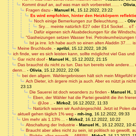
Kommt drauf an, auf was man sich vorbereitet.......
-
Olivia
Fragen dazu
-
Manuel H.
,
15.12.2022, 23:22
Es wird empfohlen, hinter den Heizkörpern reflektie
Noch einige Bemerkungen zur Beleuchtung.....
-
Oliv
Sry.... meinte natürlich E27 oder E14 Sockel.... oT
Dafür eigenen sich Aluabdeckungen für die Windschut
"Gasheizungen setzen Wasser frei. Petroleumheizungen t
Ist ja irre. Ich habe auch so einen alten Aladdin 37..... is
Meine Bruchbude.
-
aprilzi
,
15.12.2022, 18:26
ich finde, wer es sich leisten kann, sollte möglichst viel Gas un
Gar nicht doof
-
Manuel H.
,
15.12.2022, 21:15
Das brauchst du nicht zu tun. Das tun bereits viele andere.... u
denn...
-
Olivia
,
15.12.2022, 22:06
bei den allgem. Wahlergebnissen hält sich mein Mitgefüh
Ach Dieter, ich ärgere mich ja auch. Aber es nützt ja ni
23:13
Die Sauerei ist doch woanders zu finden
-
Manuel H.
,
1
Eben, der Wähler hat die Partei gewählt die ihn frier
@Joe ..
-
Mirko2
,
16.12.2022, 11:33
Natürlich waren wir Aushängeschild. Jetzt ist Polen 
aktuell gehen täglich 1% weg
-
mh-ing
,
16.12.2022, 09:33
Um mehr als 1.13% ...
-
Mirko2
,
16.12.2022, 10:22
Abschaltung der Industrie
-
Manuel H.
,
16.12.2022, 10:4
Braucht aber alles nicht zu sein, ist politisch so gewollt,
Richtig, alles gewollt ... ABER!!
-
Mirko2
,
16.12.2022, 1