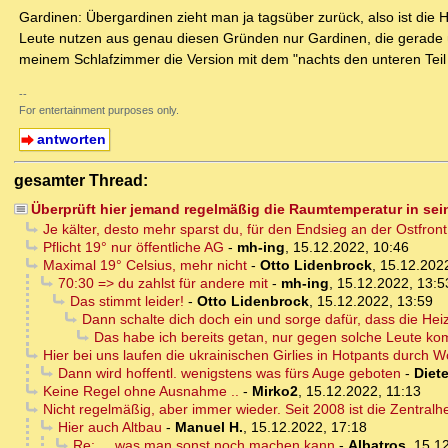
Gardinen: Übergardinen zieht man ja tagsüber zurück, also ist die
Leute nutzen aus genau diesen Gründen nur Gardinen, die gerade üb
meinem Schlafzimmer die Version mit dem "nachts den unteren Teil 
--
For entertainment purposes only.
antworten
gesamter Thread:
Überprüft hier jemand regelmäßig die Raumtemperatur in s
Je kälter, desto mehr sparst du, für den Endsieg an der Ostfront
Pflicht 19° nur öffentliche AG
-
mh-ing
,
15.12.2022, 10:46
Maximal 19° Celsius, mehr nicht
-
Otto Lidenbrock
,
15.12.202
70:30 => du zahlst für andere mit
-
mh-ing
,
15.12.2022, 13:5
Das stimmt leider!
-
Otto Lidenbrock
,
15.12.2022, 13:59
Dann schalte dich doch ein und sorge dafür, dass die Heizu
Das habe ich bereits getan, nur gegen solche Leute ko
Hier bei uns laufen die ukrainischen Girlies in Hotpants durc
Dann wird hoffentl. wenigstens was fürs Auge geboten
-
Diete
Keine Regel ohne Ausnahme ..
-
Mirko2
,
15.12.2022, 11:13
Nicht regelmäßig, aber immer wieder. Seit 2008 ist die Zentralh
Hier auch Altbau
-
Manuel H.
,
15.12.2022, 17:18
Re: ... was man sonst noch machen kann
-
Albatros
,
15.12