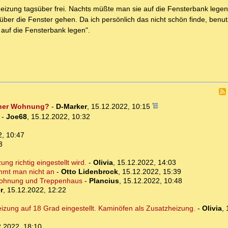
 Heizung tagsüber frei. Nachts müßte man sie auf die Fensterbank leg
er die Fenster gehen. Da ich persönlich das nicht schön finde, benutz
auf die Fensterbank legen".
einer Wohnung?
-
D-Marker
,
15.12.2022, 10:15
-
Joe68
,
15.12.2022, 10:32
2, 10:47
3
ng richtig eingestellt wird.
-
Olivia
,
15.12.2022, 14:03
mmt man nicht an
-
Otto Lidenbrock
,
15.12.2022, 15:39
h Wohnung und Treppenhaus
-
Plancius
,
15.12.2022, 10:48
r
,
15.12.2022, 12:22
eizung auf 18 Grad eingestellt. Kaminöfen als Zusatzheizung.
-
Olivia
,
.2022, 18:10