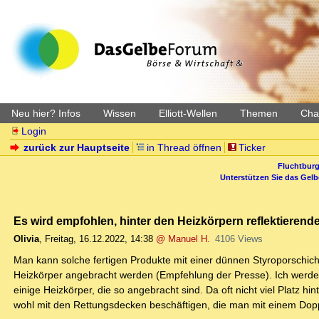
Neu hier? Infos
Wissen
Elliott-Wellen
Themen
Char
Login
zurück zur Hauptseite
in Thread öffnen
Ticker
Fluchtburg
Unterstützen Sie das Gel
Es wird empfohlen, hinter den Heizkörpern reflektierendes
Olivia
,
Freitag, 16.12.2022, 14:38
@ Manuel H.
4106 Views
Man kann solche fertigen Produkte mit einer dünnen Styroporschich
Heizkörper angebracht werden (Empfehlung der Presse). Ich werd
einige Heizkörper, die so angebracht sind. Da oft nicht viel Platz 
wohl mit den Rettungsdecken beschäftigen, die man mit einem Dop