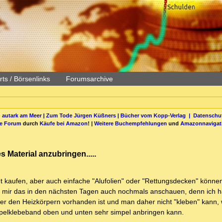
ts / Börsenlinks
Forumsarchive
 autark am Meer
|
Zum Tode Jürgen Küßners
|
Bücher vom Kopp-Verlag |
Datenschut
be Forum
durch
Käufe bei Amazon
! |
Weitere Buchempfehlungen
und
Amazonnavigat
 Material anzubringen.....
t kaufen, aber auch einfache "Alufolien" oder "Rettungsdecken" könne
e mir das in den nächsten Tagen auch nochmals anschauen, denn ich 
hinter den Heizkörpern vorhanden ist und man daher nicht "kleben" kann,
pelklebeband oben und unten sehr simpel anbringen kann.