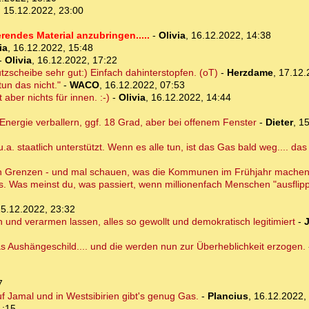
,
15.12.2022, 23:00
rendes Material anzubringen.....
-
Olivia
,
16.12.2022, 14:38
ia
,
16.12.2022, 15:48
-
Olivia
,
16.12.2022, 17:22
zscheibe sehr gut:) Einfach dahinterstopfen. (oT)
-
Herzdame
,
17.12.
un das nicht."
-
WACO
,
16.12.2022, 07:53
t aber nichts für innen. :-)
-
Olivia
,
16.12.2022, 14:44
d Energie verballern, ggf. 18 Grad, aber bei offenem Fenster
-
Dieter
,
15
.a. staatlich unterstützt. Wenn es alle tun, ist das Gas bald weg.... das s
l in Grenzen - und mal schauen, was die Kommunen im Frühjahr mache
chts. Was meinst du, was passiert, wenn millionenfach Menschen "ausflip
5.12.2022, 23:32
en und verarmen lassen, alles so gewollt und demokratisch legitimiert
-
das Aushängeschild.... und die werden nun zur Überheblichkeit erzogen.
7
 auf Jamal und in Westsibirien gibt's genug Gas.
-
Plancius
,
16.12.2022,
1:15