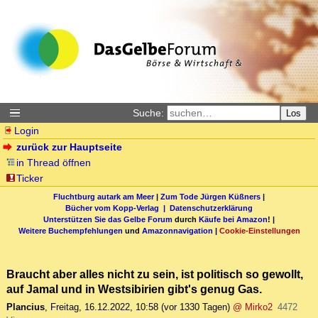
Suche:
Los
Login
zurück zur Hauptseite
in Thread öffnen
Ticker
Fluchtburg autark am Meer
|
Zum Tode Jürgen Küßners
|
Bücher vom Kopp-Verlag |
Datenschutzerklärung
Unterstützen Sie das Gelbe Forum
durch
Käufe bei Amazon
! |
Weitere Buchempfehlungen
und
Amazonnavigation
|
Cookie-Einstellungen
Braucht aber alles nicht zu sein, ist politisch so gewollt,
auf Jamal und in Westsibirien gibt's genug Gas.
Plancius
,
Freitag, 16.12.2022, 10:58
(vor 1330 Tagen)
@ Mirko2
4472