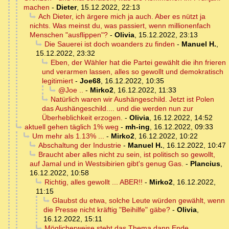
machen
-
Dieter
,
15.12.2022, 22:13
Ach Dieter, ich ärgere mich ja auch. Aber es nützt ja
nichts. Was meinst du, was passiert, wenn millionenfach
Menschen "ausflippen"?
-
Olivia
,
15.12.2022, 23:13
Die Sauerei ist doch woanders zu finden
-
Manuel H.
,
15.12.2022, 23:32
Eben, der Wähler hat die Partei gewählt die ihn frieren
und verarmen lassen, alles so gewollt und demokratisch
legitimiert
-
Joe68
,
16.12.2022, 10:35
@Joe ..
-
Mirko2
,
16.12.2022, 11:33
Natürlich waren wir Aushängeschild. Jetzt ist Polen
das Aushängeschild.... und die werden nun zur
Überheblichkeit erzogen.
-
Olivia
,
16.12.2022, 14:52
aktuell gehen täglich 1% weg
-
mh-ing
,
16.12.2022, 09:33
Um mehr als 1.13% ...
-
Mirko2
,
16.12.2022, 10:22
Abschaltung der Industrie
-
Manuel H.
,
16.12.2022, 10:47
Braucht aber alles nicht zu sein, ist politisch so gewollt,
auf Jamal und in Westsibirien gibt's genug Gas.
-
Plancius
,
16.12.2022, 10:58
Richtig, alles gewollt ... ABER!!
-
Mirko2
,
16.12.2022,
11:15
Glaubst du etwa, solche Leute würden gewählt, wenn
die Presse nicht kräftig "Beihilfe" gäbe?
-
Olivia
,
16.12.2022, 15:11
Möglicherweise steht das Thema dann Ende