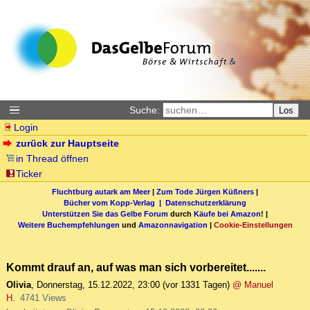
Suche:
Los
Login
zurück zur Hauptseite
in Thread öffnen
Ticker
Fluchtburg autark am Meer
|
Zum Tode Jürgen Küßners
|
Bücher vom Kopp-Verlag |
Datenschutzerklärung
Unterstützen Sie das Gelbe Forum
durch
Käufe bei Amazon
! |
Weitere Buchempfehlungen
und
Amazonnavigation
|
Cookie-Einstellungen
Kommt drauf an, auf was man sich vorbereitet.......
Olivia
,
Donnerstag, 15.12.2022, 23:00
(vor 1331 Tagen)
@ Manuel
H.
4741 Views