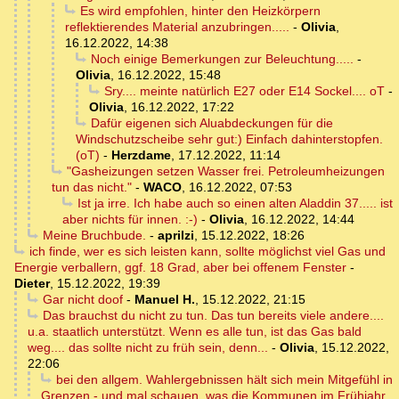
Es wird empfohlen, hinter den Heizkörpern
reflektierendes Material anzubringen.....
-
Olivia
,
16.12.2022, 14:38
Noch einige Bemerkungen zur Beleuchtung.....
-
Olivia
,
16.12.2022, 15:48
Sry.... meinte natürlich E27 oder E14 Sockel.... oT
-
Olivia
,
16.12.2022, 17:22
Dafür eigenen sich Aluabdeckungen für die
Windschutzscheibe sehr gut:) Einfach dahinterstopfen.
(oT)
-
Herzdame
,
17.12.2022, 11:14
"Gasheizungen setzen Wasser frei. Petroleumheizungen
tun das nicht."
-
WACO
,
16.12.2022, 07:53
Ist ja irre. Ich habe auch so einen alten Aladdin 37..... ist
aber nichts für innen. :-)
-
Olivia
,
16.12.2022, 14:44
Meine Bruchbude.
-
aprilzi
,
15.12.2022, 18:26
ich finde, wer es sich leisten kann, sollte möglichst viel Gas und
Energie verballern, ggf. 18 Grad, aber bei offenem Fenster
-
Dieter
,
15.12.2022, 19:39
Gar nicht doof
-
Manuel H.
,
15.12.2022, 21:15
Das brauchst du nicht zu tun. Das tun bereits viele andere....
u.a. staatlich unterstützt. Wenn es alle tun, ist das Gas bald
weg.... das sollte nicht zu früh sein, denn...
-
Olivia
,
15.12.2022,
22:06
bei den allgem. Wahlergebnissen hält sich mein Mitgefühl in
Grenzen - und mal schauen, was die Kommunen im Frühjahr