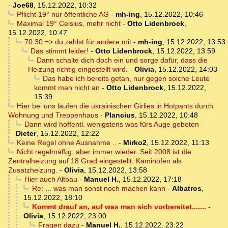
-
Joe68
,
15.12.2022, 10:32
Pflicht 19° nur öffentliche AG
-
mh-ing
,
15.12.2022, 10:46
Maximal 19° Celsius, mehr nicht
-
Otto Lidenbrock
,
15.12.2022, 10:47
70:30 => du zahlst für andere mit
-
mh-ing
,
15.12.2022, 13:53
Das stimmt leider!
-
Otto Lidenbrock
,
15.12.2022, 13:59
Dann schalte dich doch ein und sorge dafür, dass die
Heizung richtig eingestellt wird.
-
Olivia
,
15.12.2022, 14:03
Das habe ich bereits getan, nur gegen solche Leute
kommt man nicht an
-
Otto Lidenbrock
,
15.12.2022,
15:39
Hier bei uns laufen die ukrainischen Girlies in Hotpants durch
Wohnung und Treppenhaus
-
Plancius
,
15.12.2022, 10:48
Dann wird hoffentl. wenigstens was fürs Auge geboten
-
Dieter
,
15.12.2022, 12:22
Keine Regel ohne Ausnahme ..
-
Mirko2
,
15.12.2022, 11:13
Nicht regelmäßig, aber immer wieder. Seit 2008 ist die
Zentralheizung auf 18 Grad eingestellt. Kaminöfen als
Zusatzheizung.
-
Olivia
,
15.12.2022, 13:58
Hier auch Altbau
-
Manuel H.
,
15.12.2022, 17:18
Re: ... was man sonst noch machen kann
-
Albatros
,
15.12.2022, 18:10
Kommt drauf an, auf was man sich vorbereitet.......
-
Olivia
,
15.12.2022, 23:00
Fragen dazu
-
Manuel H.
,
15.12.2022, 23:22