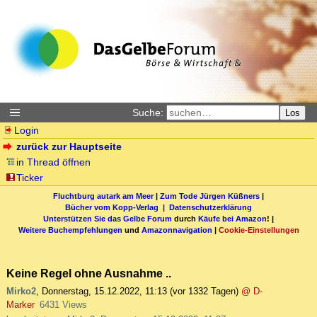
Suche:
Los
Login
zurück zur Hauptseite
in Thread öffnen
Ticker
Fluchtburg autark am Meer
|
Zum Tode Jürgen Küßners
|
Bücher vom Kopp-Verlag |
Datenschutzerklärung
Unterstützen Sie das Gelbe Forum
durch
Käufe bei Amazon
! |
Weitere Buchempfehlungen
und
Amazonnavigation
|
Cookie-Einstellungen
Keine Regel ohne Ausnahme ..
Mirko2
,
Donnerstag, 15.12.2022, 11:13
(vor 1332 Tagen)
@ D-
Marker
6431 Views