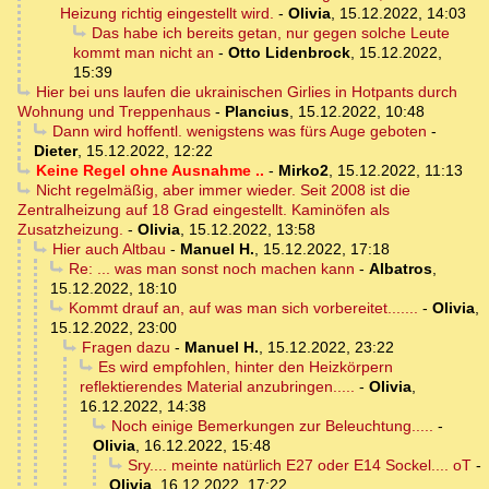
Heizung richtig eingestellt wird.
-
Olivia
,
15.12.2022, 14:03
Das habe ich bereits getan, nur gegen solche Leute
kommt man nicht an
-
Otto Lidenbrock
,
15.12.2022,
15:39
Hier bei uns laufen die ukrainischen Girlies in Hotpants durch
Wohnung und Treppenhaus
-
Plancius
,
15.12.2022, 10:48
Dann wird hoffentl. wenigstens was fürs Auge geboten
-
Dieter
,
15.12.2022, 12:22
Keine Regel ohne Ausnahme ..
-
Mirko2
,
15.12.2022, 11:13
Nicht regelmäßig, aber immer wieder. Seit 2008 ist die
Zentralheizung auf 18 Grad eingestellt. Kaminöfen als
Zusatzheizung.
-
Olivia
,
15.12.2022, 13:58
Hier auch Altbau
-
Manuel H.
,
15.12.2022, 17:18
Re: ... was man sonst noch machen kann
-
Albatros
,
15.12.2022, 18:10
Kommt drauf an, auf was man sich vorbereitet.......
-
Olivia
,
15.12.2022, 23:00
Fragen dazu
-
Manuel H.
,
15.12.2022, 23:22
Es wird empfohlen, hinter den Heizkörpern
reflektierendes Material anzubringen.....
-
Olivia
,
16.12.2022, 14:38
Noch einige Bemerkungen zur Beleuchtung.....
-
Olivia
,
16.12.2022, 15:48
Sry.... meinte natürlich E27 oder E14 Sockel.... oT
-
Olivia
,
16.12.2022, 17:22