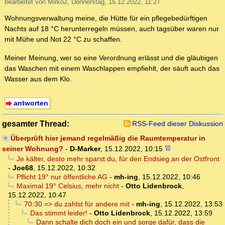
bearbeitet von Mirko2, Donnerstag, 15.12.2022, 11:27
Wohnungsverwaltung meine, die Hütte für ein pflegebedürftigen
Nachts auf 18 °C herunterregeln müssen, auch tagsüber waren nur
mit Mühe und Not 22 °C zu schaffen.
Meiner Meinung, wer so eine Verordnung erlässt und die gläubigen
das Waschen mit einem Waschlappen empfiehlt, der säuft auch das
Wasser aus dem Klo.
antworten
gesamter Thread:
RSS-Feed dieser Diskussion
Überprüft hier jemand regelmäßig die Raumtemperatur in
seiner Wohnung?
-
D-Marker
,
15.12.2022, 10:15
Je kälter, desto mehr sparst du, für den Endsieg an der Ostfront
-
Joe68
,
15.12.2022, 10:32
Pflicht 19° nur öffentliche AG
-
mh-ing
,
15.12.2022, 10:46
Maximal 19° Celsius, mehr nicht
-
Otto Lidenbrock
,
15.12.2022, 10:47
70:30 => du zahlst für andere mit
-
mh-ing
,
15.12.2022, 13:53
Das stimmt leider!
-
Otto Lidenbrock
,
15.12.2022, 13:59
Dann schalte dich doch ein und sorge dafür, dass die