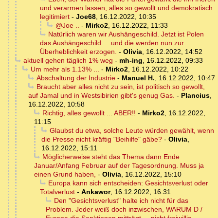
und verarmen lassen, alles so gewollt und demokratisch
legitimiert
-
Joe68
,
16.12.2022, 10:35
@Joe ..
-
Mirko2
,
16.12.2022, 11:33
Natürlich waren wir Aushängeschild. Jetzt ist Polen
das Aushängeschild.... und die werden nun zur
Überheblichkeit erzogen.
-
Olivia
,
16.12.2022, 14:52
aktuell gehen täglich 1% weg
-
mh-ing
,
16.12.2022, 09:33
Um mehr als 1.13% ...
-
Mirko2
,
16.12.2022, 10:22
Abschaltung der Industrie
-
Manuel H.
,
16.12.2022, 10:47
Braucht aber alles nicht zu sein, ist politisch so gewollt,
auf Jamal und in Westsibirien gibt's genug Gas.
-
Plancius
,
16.12.2022, 10:58
Richtig, alles gewollt ... ABER!!
-
Mirko2
,
16.12.2022,
11:15
Glaubst du etwa, solche Leute würden gewählt, wenn
die Presse nicht kräftig "Beihilfe" gäbe?
-
Olivia
,
16.12.2022, 15:11
Möglicherweise steht das Thema dann Ende
Januar/Anfang Februar auf der Tagesordnung. Muss ja
einen Grund haben,
-
Olivia
,
16.12.2022, 15:10
Europa kann sich entscheiden: Gesichtsverlust oder
Totalverlust
-
Ankawor
,
16.12.2022, 16:31
Den "Gesichtsverlust" halte ich nicht für das
Problem. Jeder weiß doch inzwischen, WARUM D /