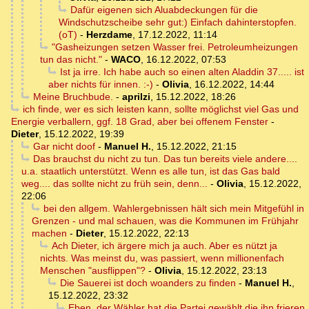
Dafür eigenen sich Aluabdeckungen für die
Windschutzscheibe sehr gut:) Einfach dahinterstopfen.
(oT)
-
Herzdame
,
17.12.2022, 11:14
"Gasheizungen setzen Wasser frei. Petroleumheizungen
tun das nicht."
-
WACO
,
16.12.2022, 07:53
Ist ja irre. Ich habe auch so einen alten Aladdin 37..... ist
aber nichts für innen. :-)
-
Olivia
,
16.12.2022, 14:44
Meine Bruchbude.
-
aprilzi
,
15.12.2022, 18:26
ich finde, wer es sich leisten kann, sollte möglichst viel Gas und
Energie verballern, ggf. 18 Grad, aber bei offenem Fenster
-
Dieter
,
15.12.2022, 19:39
Gar nicht doof
-
Manuel H.
,
15.12.2022, 21:15
Das brauchst du nicht zu tun. Das tun bereits viele andere....
u.a. staatlich unterstützt. Wenn es alle tun, ist das Gas bald
weg.... das sollte nicht zu früh sein, denn...
-
Olivia
,
15.12.2022,
22:06
bei den allgem. Wahlergebnissen hält sich mein Mitgefühl in
Grenzen - und mal schauen, was die Kommunen im Frühjahr
machen
-
Dieter
,
15.12.2022, 22:13
Ach Dieter, ich ärgere mich ja auch. Aber es nützt ja
nichts. Was meinst du, was passiert, wenn millionenfach
Menschen "ausflippen"?
-
Olivia
,
15.12.2022, 23:13
Die Sauerei ist doch woanders zu finden
-
Manuel H.
,
15.12.2022, 23:32
Eben, der Wähler hat die Partei gewählt die ihn frieren