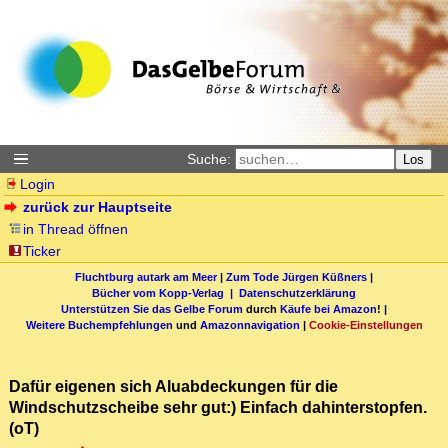
Suche:
Los
Login
zurück zur Hauptseite
in Thread öffnen
Ticker
Fluchtburg autark am Meer
|
Zum Tode Jürgen Küßners
|
Bücher vom Kopp-Verlag |
Datenschutzerklärung
Unterstützen Sie das Gelbe Forum
durch
Käufe bei Amazon
! |
Weitere Buchempfehlungen
und
Amazonnavigation
|
Cookie-Einstellungen
Dafür eigenen sich Aluabdeckungen für die
Windschutzscheibe sehr gut:) Einfach dahinterstopfen.
(oT)