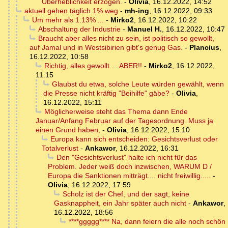
Überheblichkeit erzogen.
-
Olivia
,
16.12.2022, 14:52
aktuell gehen täglich 1% weg
-
mh-ing
,
16.12.2022, 09:33
Um mehr als 1.13% ...
-
Mirko2
,
16.12.2022, 10:22
Abschaltung der Industrie
-
Manuel H.
,
16.12.2022, 10:47
Braucht aber alles nicht zu sein, ist politisch so gewollt,
auf Jamal und in Westsibirien gibt's genug Gas.
-
Plancius
,
16.12.2022, 10:58
Richtig, alles gewollt ... ABER!!
-
Mirko2
,
16.12.2022,
11:15
Glaubst du etwa, solche Leute würden gewählt, wenn
die Presse nicht kräftig "Beihilfe" gäbe?
-
Olivia
,
16.12.2022, 15:11
Möglicherweise steht das Thema dann Ende
Januar/Anfang Februar auf der Tagesordnung. Muss ja
einen Grund haben,
-
Olivia
,
16.12.2022, 15:10
Europa kann sich entscheiden: Gesichtsverlust oder
Totalverlust
-
Ankawor
,
16.12.2022, 16:31
Den "Gesichtsverlust" halte ich nicht für das
Problem. Jeder weiß doch inzwischen, WARUM D /
Europa die Sanktionen mitträgt.... nicht freiwillig.....
-
Olivia
,
16.12.2022, 17:59
Scholz ist der Chef, und der sagt, keine
Gasknappheit, ein Jahr später auch nicht
-
Ankawor
,
16.12.2022, 18:56
****ggggg**** Na, dann feiern die alle noch schön