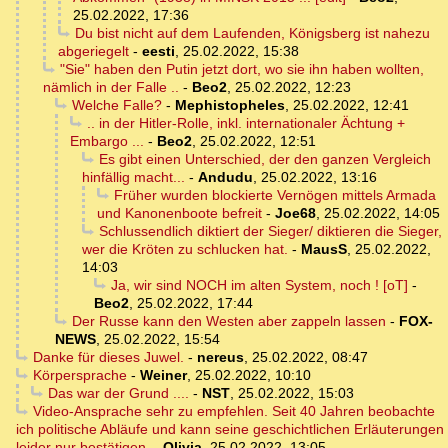
25.02.2022, 17:36
Du bist nicht auf dem Laufenden, Königsberg ist nahezu
abgeriegelt
-
eesti
,
25.02.2022, 15:38
"Sie" haben den Putin jetzt dort, wo sie ihn haben wollten,
nämlich in der Falle ..
-
Beo2
,
25.02.2022, 12:23
Welche Falle?
-
Mephistopheles
,
25.02.2022, 12:41
.. in der Hitler-Rolle, inkl. internationaler Ächtung +
Embargo ...
-
Beo2
,
25.02.2022, 12:51
Es gibt einen Unterschied, der den ganzen Vergleich
hinfällig macht...
-
Andudu
,
25.02.2022, 13:16
Früher wurden blockierte Vernögen mittels Armada
und Kanonenboote befreit
-
Joe68
,
25.02.2022, 14:05
Schlussendlich diktiert der Sieger/ diktieren die Sieger,
wer die Kröten zu schlucken hat.
-
MausS
,
25.02.2022,
14:03
Ja, wir sind NOCH im alten System, noch ! [oT]
-
Beo2
,
25.02.2022, 17:44
Der Russe kann den Westen aber zappeln lassen
-
FOX-
NEWS
,
25.02.2022, 15:54
Danke für dieses Juwel.
-
nereus
,
25.02.2022, 08:47
Körpersprache
-
Weiner
,
25.02.2022, 10:10
Das war der Grund ....
-
NST
,
25.02.2022, 15:03
Video-Ansprache sehr zu empfehlen. Seit 40 Jahren beobachte
ich politische Abläufe und kann seine geschichtlichen Erläuterungen
leider nur bestätigen.
-
Olivia
,
25.02.2022, 13:05