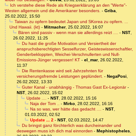
Ich verstehe diese Rede als Kriegserklärung an den "Werte"-
Westen allgemein und die Amerikaner besonders.
-
Griba
,
25.02.2022, 15:50
Taiwan zu opfern bedeutet Japan und SKorea zu opfern. ...
Und Hawaii. (kt)
-
Mitmacher
,
25.02.2022, 16:07
Bären sind passiv - wenn man sie allerdings reizt ....
-
NST
,
26.02.2022, 11:25
Du hast die große Motivation und Versiertheit der
anspruchsberechtigten Sesselfurzer, Geisteswissenschaftler,
Genderbekloppten, Weichei-Verschnullerten und Null-
Emissions-Jünger vergessen! KT
-
el_mar
,
26.02.2022,
11:37
Die Rentenkasse wird seit Jahrzehnten für
versicherungsfremde Leistungen geplündert.
-
NegaPosi
,
26.02.2022, 13:33
Guter Kanal - unabhängig - Thomas Gast Ex-Legionär
-
NST
,
26.02.2022, 15:02
Update ....
-
NST
,
28.02.2022, 15:16
Naja der Tom ..
-
Mirko
,
28.02.2022, 16:16
Na so was, wer hätte das gedacht ....
-
NST
,
01.03.2022, 02:52
Update ... 2
-
NST
,
02.03.2022, 14:47
Du bringst ganz förchterlich was durcheinander und
deswegen muss ich dich mal einnorden
-
Mephistopheles
,