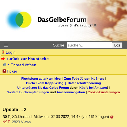
Suche:
Los
Login
zurück zur Hauptseite
in Thread öffnen
Ticker
Fluchtburg autark am Meer
|
Zum Tode Jürgen Küßners
|
Bücher vom Kopp-Verlag |
Datenschutzerklärung
Unterstützen Sie das Gelbe Forum
durch
Käufe bei Amazon
! |
Weitere Buchempfehlungen
und
Amazonnavigation
|
Cookie-Einstellungen
Update ... 2
NST
,
Südthailand
,
Mittwoch, 02.03.2022, 14:47
(vor 1619 Tagen)
@
NST
2823 Views