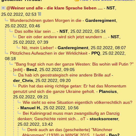
@Weiner und alle - die klare Sprache lieben ....
-
NST
,
25.02.2022, 02:53
Wunderschönen guten Morgen in die
-
Garderegiment
,
25.02.2022, 03:46
Das sollte klar sein ...
-
NST
,
25.02.2022, 05:34
Der ein oder andere wird sich jetzt wundern ...
-
NST
,
25.02.2022, 07:39
Nö, mein Lieber!
-
Garderegiment
,
25.02.2022, 08:07
Plötzliches Aufwachen in der Wirklichkeit
-
PPQ
,
25.02.2022,
08:18
"Bang fragt sich nun der ganze Westen: Bis wohin will Putin ?"
.. [edit]
-
Beo2
,
25.02.2022, 09:05
Da hab ich geostrategisch eine andere Brille auf
-
der_Chris
,
25.02.2022, 09:20
Putin hat das einig richtige getan: Er hat das Momentum
genutzt und sich die ganze Ukraine geholt.
-
Plancius
,
25.02.2022, 09:21
Wie sieht so eine Situation eigentlich völkerrechtlich aus?
-
Manuel H.
,
25.02.2022, 10:56
Bei Kaliningrad muss man zwangsläufig an Danzig
denken; Geschichte reimt sich... oT
-
stocksorcerer
,
25.02.2022, 13:42
Denk auch an das (gescheiterte) "Münchner
Abkommen" (1938) in MINSK 2015 ..! [edit]
-
Beo2
,