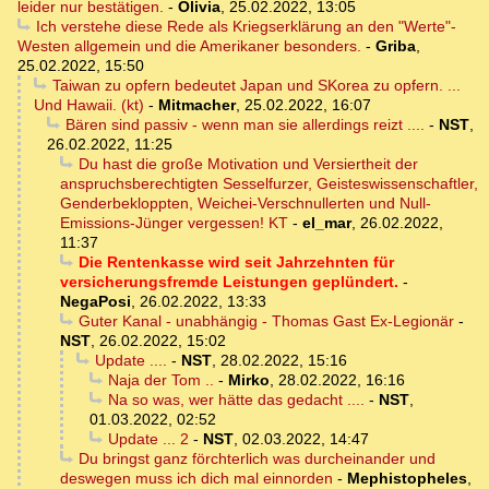
leider nur bestätigen.
-
Olivia
,
25.02.2022, 13:05
Ich verstehe diese Rede als Kriegserklärung an den "Werte"-
Westen allgemein und die Amerikaner besonders.
-
Griba
,
25.02.2022, 15:50
Taiwan zu opfern bedeutet Japan und SKorea zu opfern. ...
Und Hawaii. (kt)
-
Mitmacher
,
25.02.2022, 16:07
Bären sind passiv - wenn man sie allerdings reizt ....
-
NST
,
26.02.2022, 11:25
Du hast die große Motivation und Versiertheit der
anspruchsberechtigten Sesselfurzer, Geisteswissenschaftler,
Genderbekloppten, Weichei-Verschnullerten und Null-
Emissions-Jünger vergessen! KT
-
el_mar
,
26.02.2022,
11:37
Die Rentenkasse wird seit Jahrzehnten für
versicherungsfremde Leistungen geplündert.
-
NegaPosi
,
26.02.2022, 13:33
Guter Kanal - unabhängig - Thomas Gast Ex-Legionär
-
NST
,
26.02.2022, 15:02
Update ....
-
NST
,
28.02.2022, 15:16
Naja der Tom ..
-
Mirko
,
28.02.2022, 16:16
Na so was, wer hätte das gedacht ....
-
NST
,
01.03.2022, 02:52
Update ... 2
-
NST
,
02.03.2022, 14:47
Du bringst ganz förchterlich was durcheinander und
deswegen muss ich dich mal einnorden
-
Mephistopheles
,