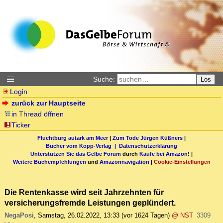
Suche:
Los
Login
zurück zur Hauptseite
in Thread öffnen
Ticker
Fluchtburg autark am Meer
|
Zum Tode Jürgen Küßners
|
Bücher vom Kopp-Verlag |
Datenschutzerklärung
Unterstützen Sie das Gelbe Forum
durch
Käufe bei Amazon
! |
Weitere Buchempfehlungen
und
Amazonnavigation
|
Cookie-Einstellungen
Die Rentenkasse wird seit Jahrzehnten für
versicherungsfremde Leistungen geplündert.
NegaPosi
,
Samstag, 26.02.2022, 13:33
(vor 1624 Tagen)
@ NST
3309