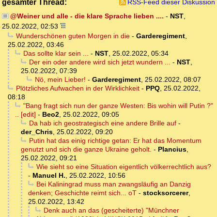
gesamter Thread:
RSS-Feed dieser Diskussion
@Weiner und alle - die klare Sprache lieben ....
-
NST
,
25.02.2022, 02:53
Wunderschönen guten Morgen in die
-
Garderegiment
,
25.02.2022, 03:46
Das sollte klar sein ...
-
NST
,
25.02.2022, 05:34
Der ein oder andere wird sich jetzt wundern ...
-
NST
,
25.02.2022, 07:39
Nö, mein Lieber!
-
Garderegiment
,
25.02.2022, 08:07
Plötzliches Aufwachen in der Wirklichkeit
-
PPQ
,
25.02.2022,
08:18
"Bang fragt sich nun der ganze Westen: Bis wohin will Putin ?"
.. [edit]
-
Beo2
,
25.02.2022, 09:05
Da hab ich geostrategisch eine andere Brille auf
-
der_Chris
,
25.02.2022, 09:20
Putin hat das einig richtige getan: Er hat das Momentum
genutzt und sich die ganze Ukraine geholt.
-
Plancius
,
25.02.2022, 09:21
Wie sieht so eine Situation eigentlich völkerrechtlich aus?
-
Manuel H.
,
25.02.2022, 10:56
Bei Kaliningrad muss man zwangsläufig an Danzig
denken; Geschichte reimt sich... oT
-
stocksorcerer
,
25.02.2022, 13:42
Denk auch an das (gescheiterte) "Münchner