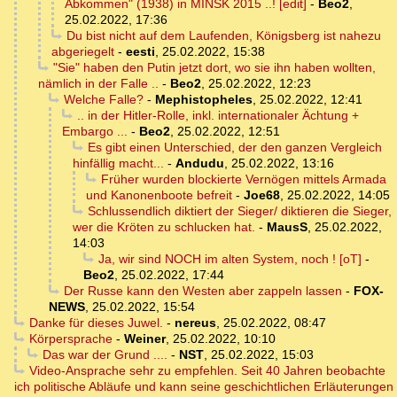
Abkommen" (1938) in MINSK 2015 ..! [edit]
-
Beo2
,
25.02.2022, 17:36
Du bist nicht auf dem Laufenden, Königsberg ist nahezu
abgeriegelt
-
eesti
,
25.02.2022, 15:38
"Sie" haben den Putin jetzt dort, wo sie ihn haben wollten,
nämlich in der Falle ..
-
Beo2
,
25.02.2022, 12:23
Welche Falle?
-
Mephistopheles
,
25.02.2022, 12:41
.. in der Hitler-Rolle, inkl. internationaler Ächtung +
Embargo ...
-
Beo2
,
25.02.2022, 12:51
Es gibt einen Unterschied, der den ganzen Vergleich
hinfällig macht...
-
Andudu
,
25.02.2022, 13:16
Früher wurden blockierte Vernögen mittels Armada
und Kanonenboote befreit
-
Joe68
,
25.02.2022, 14:05
Schlussendlich diktiert der Sieger/ diktieren die Sieger,
wer die Kröten zu schlucken hat.
-
MausS
,
25.02.2022,
14:03
Ja, wir sind NOCH im alten System, noch ! [oT]
-
Beo2
,
25.02.2022, 17:44
Der Russe kann den Westen aber zappeln lassen
-
FOX-
NEWS
,
25.02.2022, 15:54
Danke für dieses Juwel.
-
nereus
,
25.02.2022, 08:47
Körpersprache
-
Weiner
,
25.02.2022, 10:10
Das war der Grund ....
-
NST
,
25.02.2022, 15:03
Video-Ansprache sehr zu empfehlen. Seit 40 Jahren beobachte
ich politische Abläufe und kann seine geschichtlichen Erläuterungen