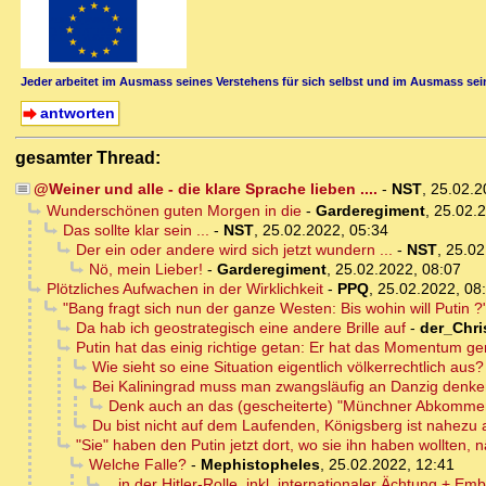
Jeder arbeitet im Ausmass seines Verstehens für sich selbst und im Ausmass sein
antworten
gesamter Thread:
@Weiner und alle - die klare Sprache lieben ....
-
NST
,
25.02.2
Wunderschönen guten Morgen in die
-
Garderegiment
,
25.02.2
Das sollte klar sein ...
-
NST
,
25.02.2022, 05:34
Der ein oder andere wird sich jetzt wundern ...
-
NST
,
25.02
Nö, mein Lieber!
-
Garderegiment
,
25.02.2022, 08:07
Plötzliches Aufwachen in der Wirklichkeit
-
PPQ
,
25.02.2022, 08
"Bang fragt sich nun der ganze Westen: Bis wohin will Putin ?" 
Da hab ich geostrategisch eine andere Brille auf
-
der_Chri
Putin hat das einig richtige getan: Er hat das Momentum ge
Wie sieht so eine Situation eigentlich völkerrechtlich aus?
Bei Kaliningrad muss man zwangsläufig an Danzig denken;
Denk auch an das (gescheiterte) "Münchner Abkommen"
Du bist nicht auf dem Laufenden, Königsberg ist nahezu 
"Sie" haben den Putin jetzt dort, wo sie ihn haben wollten, nä
Welche Falle?
-
Mephistopheles
,
25.02.2022, 12:41
.. in der Hitler-Rolle, inkl. internationaler Ächtung + Emb