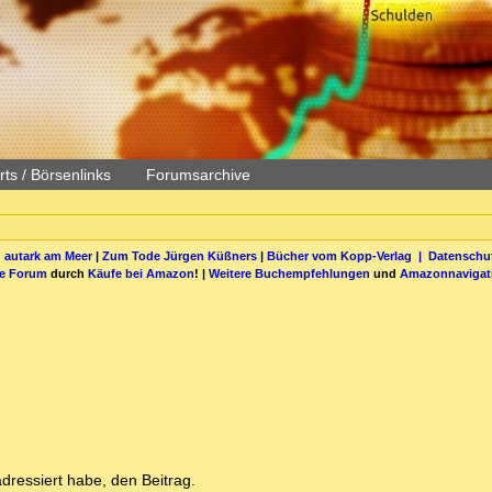
ts / Börsenlinks
Forumsarchive
 autark am Meer
|
Zum Tode Jürgen Küßners
|
Bücher vom Kopp-Verlag |
Datenschut
be Forum
durch
Käufe bei Amazon
! |
Weitere Buchempfehlungen
und
Amazonnavigat
adressiert habe, den Beitrag.