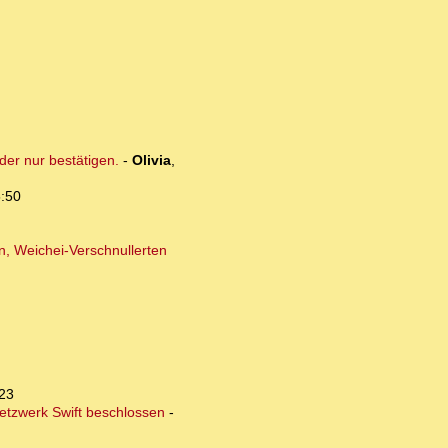
der nur bestätigen.
-
Olivia
,
5:50
n, Weichei-Verschnullerten
:23
etzwerk Swift beschlossen
-