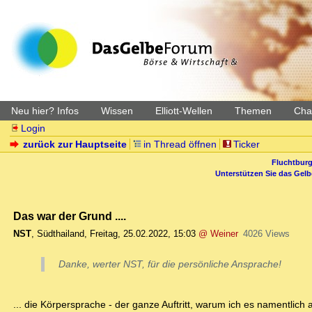
Neu hier? Infos
Wissen
Elliott-Wellen
Themen
Char
Login
zurück zur Hauptseite
in Thread öffnen
Ticker
Fluchtburg
Unterstützen Sie das Gel
Das war der Grund ....
NST
,
Südthailand
,
Freitag, 25.02.2022, 15:03
@ Weiner
4026 Views
Danke, werter NST, für die persönliche Ansprache!
... die Körpersprache - der ganze Auftritt, warum ich es namentlich 