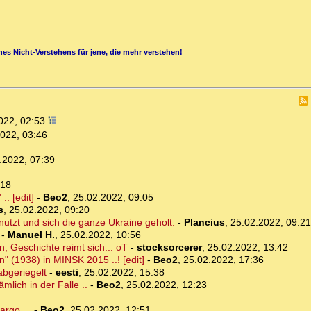
es Nicht-Verstehens für jene, die mehr verstehen!
022, 02:53
022, 03:46
.2022, 07:39
:18
.. [edit]
-
Beo2
,
25.02.2022, 09:05
s
,
25.02.2022, 09:20
nutzt und sich die ganze Ukraine geholt.
-
Plancius
,
25.02.2022, 09:21
-
Manuel H.
,
25.02.2022, 10:56
 Geschichte reimt sich... oT
-
stocksorcerer
,
25.02.2022, 13:42
 (1938) in MINSK 2015 ..! [edit]
-
Beo2
,
25.02.2022, 17:36
abgeriegelt
-
eesti
,
25.02.2022, 15:38
mlich in der Falle ..
-
Beo2
,
25.02.2022, 12:23
argo ...
-
Beo2
,
25.02.2022, 12:51