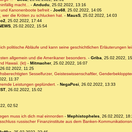
nfällig macht...
-
Andudu
,
25.02.2022, 13:16
 und Kanonenboote befreit
-
Joe68
,
25.02.2022, 14:05
r, wer die Kröten zu schlucken hat.
-
MausS
,
25.02.2022, 14:03
eo2
,
25.02.2022, 17:44
NEWS
,
25.02.2022, 15:54
h politische Abläufe und kann seine geschichtlichen Erläuterungen lei
esten allgemein und die Amerikaner besonders.
-
Griba
,
25.02.2022, 1
d Hawaii. (kt)
-
Mitmacher
,
25.02.2022, 16:07
26.02.2022, 11:25
chsberechtigten Sesselfurzer, Geisteswissenschaftler, Genderbekloppte
022, 11:37
fremde Leistungen geplündert.
-
NegaPosi
,
26.02.2022, 13:33
NST
,
26.02.2022, 15:02
22, 02:52
wegen muss ich dich mal einnorden
-
Mephistopheles
,
26.02.2022, 18
usschluss russischer Finanzinstitute aus dem Banken-Kommunikationsn