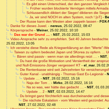
Es gibt einen Unterschied, der den ganzen Vergleich hi
Früher wurden blockierte Vernögen mittels Armada
Schlussendlich diktiert der Sieger/ diktieren die Siege
Ja, wir sind NOCH im alten System, noch ! [oT]
-
B
Der Russe kann den Westen aber zappeln lassen
-
FOX-
Danke für dieses Juwel.
-
nereus
,
25.02.2022, 08:47
Körpersprache
-
Weiner
,
25.02.2022, 10:10
Das war der Grund ....
-
NST
,
25.02.2022, 15:03
Video-Ansprache sehr zu empfehlen. Seit 40 Jahren beobachte ic
25.02.2022, 13:05
Ich verstehe diese Rede als Kriegserklärung an den "Werte"-W
Taiwan zu opfern bedeutet Japan und SKorea zu opfern. ... Un
Bären sind passiv - wenn man sie allerdings reizt ....
-
NST
,
Du hast die große Motivation und Versiertheit der anspru
und Null-Emissions-Jünger vergessen! KT
-
el_mar
,
26.02.2
Die Rentenkasse wird seit Jahrzehnten für versicherungs
Guter Kanal - unabhängig - Thomas Gast Ex-Legionär
-
Update ....
-
NST
,
28.02.2022, 15:16
Naja der Tom ..
-
Mirko
,
28.02.2022, 16:16
Na so was, wer hätte das gedacht ....
-
NST
,
01.03.20
Update ... 2
-
NST
,
02.03.2022, 14:47
Du bringst ganz förchterlich was durcheinander und des
Die nächste Eskalation - vom Westen wird gezündet: A
NST
,
27.02.2022, 02:48