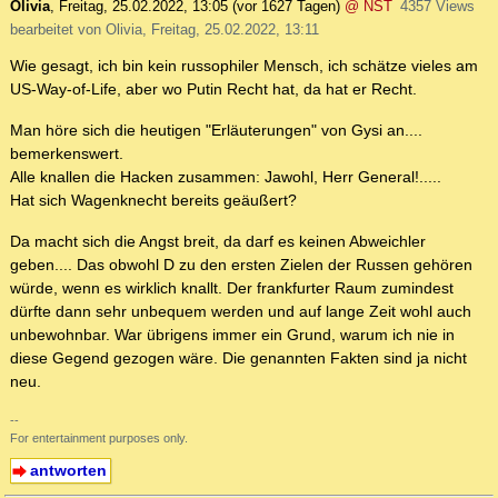
Olivia
,
Freitag, 25.02.2022, 13:05
(vor 1627 Tagen)
@ NST
4357 Views
bearbeitet von Olivia, Freitag, 25.02.2022, 13:11
Wie gesagt, ich bin kein russophiler Mensch, ich schätze vieles am
US-Way-of-Life, aber wo Putin Recht hat, da hat er Recht.
Man höre sich die heutigen "Erläuterungen" von Gysi an....
bemerkenswert.
Alle knallen die Hacken zusammen: Jawohl, Herr General!.....
Hat sich Wagenknecht bereits geäußert?
Da macht sich die Angst breit, da darf es keinen Abweichler
geben.... Das obwohl D zu den ersten Zielen der Russen gehören
würde, wenn es wirklich knallt. Der frankfurter Raum zumindest
dürfte dann sehr unbequem werden und auf lange Zeit wohl auch
unbewohnbar. War übrigens immer ein Grund, warum ich nie in
diese Gegend gezogen wäre. Die genannten Fakten sind ja nicht
neu.
--
For entertainment purposes only.
antworten