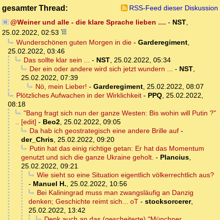
gesamter Thread:
RSS-Feed dieser Diskussion
@Weiner und alle - die klare Sprache lieben ....
-
NST
,
25.02.2022, 02:53
Wunderschönen guten Morgen in die
-
Garderegiment
,
25.02.2022, 03:46
Das sollte klar sein ...
-
NST
,
25.02.2022, 05:34
Der ein oder andere wird sich jetzt wundern ...
-
NST
,
25.02.2022, 07:39
Nö, mein Lieber!
-
Garderegiment
,
25.02.2022, 08:07
Plötzliches Aufwachen in der Wirklichkeit
-
PPQ
,
25.02.2022,
08:18
"Bang fragt sich nun der ganze Westen: Bis wohin will Putin ?"
.. [edit]
-
Beo2
,
25.02.2022, 09:05
Da hab ich geostrategisch eine andere Brille auf
-
der_Chris
,
25.02.2022, 09:20
Putin hat das einig richtige getan: Er hat das Momentum
genutzt und sich die ganze Ukraine geholt.
-
Plancius
,
25.02.2022, 09:21
Wie sieht so eine Situation eigentlich völkerrechtlich aus?
-
Manuel H.
,
25.02.2022, 10:56
Bei Kaliningrad muss man zwangsläufig an Danzig
denken; Geschichte reimt sich... oT
-
stocksorcerer
,
25.02.2022, 13:42
Denk auch an das (gescheiterte) "Münchner