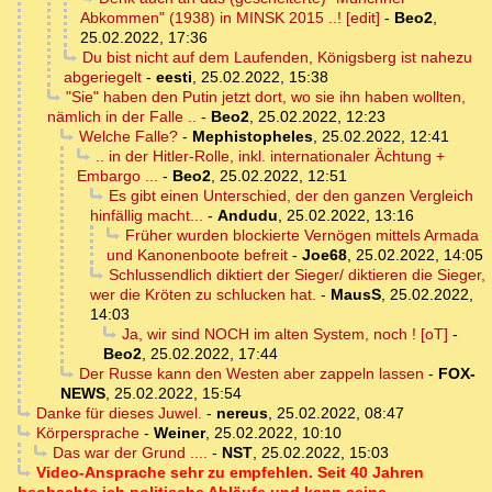
Abkommen" (1938) in MINSK 2015 ..! [edit]
-
Beo2
,
25.02.2022, 17:36
Du bist nicht auf dem Laufenden, Königsberg ist nahezu
abgeriegelt
-
eesti
,
25.02.2022, 15:38
"Sie" haben den Putin jetzt dort, wo sie ihn haben wollten,
nämlich in der Falle ..
-
Beo2
,
25.02.2022, 12:23
Welche Falle?
-
Mephistopheles
,
25.02.2022, 12:41
.. in der Hitler-Rolle, inkl. internationaler Ächtung +
Embargo ...
-
Beo2
,
25.02.2022, 12:51
Es gibt einen Unterschied, der den ganzen Vergleich
hinfällig macht...
-
Andudu
,
25.02.2022, 13:16
Früher wurden blockierte Vernögen mittels Armada
und Kanonenboote befreit
-
Joe68
,
25.02.2022, 14:05
Schlussendlich diktiert der Sieger/ diktieren die Sieger,
wer die Kröten zu schlucken hat.
-
MausS
,
25.02.2022,
14:03
Ja, wir sind NOCH im alten System, noch ! [oT]
-
Beo2
,
25.02.2022, 17:44
Der Russe kann den Westen aber zappeln lassen
-
FOX-
NEWS
,
25.02.2022, 15:54
Danke für dieses Juwel.
-
nereus
,
25.02.2022, 08:47
Körpersprache
-
Weiner
,
25.02.2022, 10:10
Das war der Grund ....
-
NST
,
25.02.2022, 15:03
Video-Ansprache sehr zu empfehlen. Seit 40 Jahren