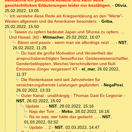
beobachte ich politische Abläufe und kann seine
geschichtlichen Erläuterungen leider nur bestätigen.
-
Olivia
,
25.02.2022, 13:05
Ich verstehe diese Rede als Kriegserklärung an den "Werte"-
Westen allgemein und die Amerikaner besonders.
-
Griba
,
25.02.2022, 15:50
Taiwan zu opfern bedeutet Japan und SKorea zu opfern. ...
Und Hawaii. (kt)
-
Mitmacher
,
25.02.2022, 16:07
Bären sind passiv - wenn man sie allerdings reizt ....
-
NST
,
26.02.2022, 11:25
Du hast die große Motivation und Versiertheit der
anspruchsberechtigten Sesselfurzer, Geisteswissenschaftler,
Genderbekloppten, Weichei-Verschnullerten und Null-
Emissions-Jünger vergessen! KT
-
el_mar
,
26.02.2022,
11:37
Die Rentenkasse wird seit Jahrzehnten für
versicherungsfremde Leistungen geplündert.
-
NegaPosi
,
26.02.2022, 13:33
Guter Kanal - unabhängig - Thomas Gast Ex-Legionär
-
NST
,
26.02.2022, 15:02
Update ....
-
NST
,
28.02.2022, 15:16
Naja der Tom ..
-
Mirko
,
28.02.2022, 16:16
Na so was, wer hätte das gedacht ....
-
NST
,
01.03.2022, 02:52
Update ... 2
-
NST
,
02.03.2022, 14:47