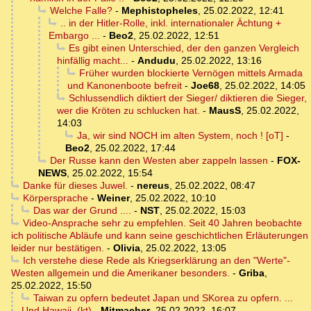
Welche Falle?
-
Mephistopheles
,
25.02.2022, 12:41
.. in der Hitler-Rolle, inkl. internationaler Ächtung +
Embargo ...
-
Beo2
,
25.02.2022, 12:51
Es gibt einen Unterschied, der den ganzen Vergleich
hinfällig macht...
-
Andudu
,
25.02.2022, 13:16
Früher wurden blockierte Vernögen mittels Armada
und Kanonenboote befreit
-
Joe68
,
25.02.2022, 14:05
Schlussendlich diktiert der Sieger/ diktieren die Sieger,
wer die Kröten zu schlucken hat.
-
MausS
,
25.02.2022,
14:03
Ja, wir sind NOCH im alten System, noch ! [oT]
-
Beo2
,
25.02.2022, 17:44
Der Russe kann den Westen aber zappeln lassen
-
FOX-
NEWS
,
25.02.2022, 15:54
Danke für dieses Juwel.
-
nereus
,
25.02.2022, 08:47
Körpersprache
-
Weiner
,
25.02.2022, 10:10
Das war der Grund ....
-
NST
,
25.02.2022, 15:03
Video-Ansprache sehr zu empfehlen. Seit 40 Jahren beobachte
ich politische Abläufe und kann seine geschichtlichen Erläuterungen
leider nur bestätigen.
-
Olivia
,
25.02.2022, 13:05
Ich verstehe diese Rede als Kriegserklärung an den "Werte"-
Westen allgemein und die Amerikaner besonders.
-
Griba
,
25.02.2022, 15:50
Taiwan zu opfern bedeutet Japan und SKorea zu opfern. ...
Und Hawaii. (kt)
-
Mitmacher
,
25.02.2022, 16:07