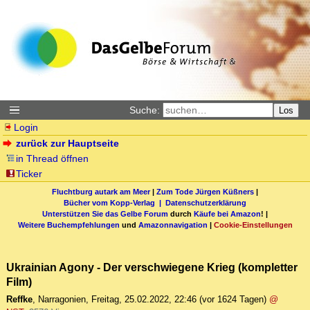
Suche:
Los
Login
zurück zur Hauptseite
in Thread öffnen
Ticker
Fluchtburg autark am Meer
|
Zum Tode Jürgen Küßners
|
Bücher vom Kopp-Verlag |
Datenschutzerklärung
Unterstützen Sie das Gelbe Forum
durch
Käufe bei Amazon
! |
Weitere Buchempfehlungen
und
Amazonnavigation
|
Cookie-Einstellungen
Ukrainian Agony - Der verschwiegene Krieg (kompletter
Film)
Reffke
,
Narragonien
,
Freitag, 25.02.2022, 22:46
(vor 1624 Tagen)
@