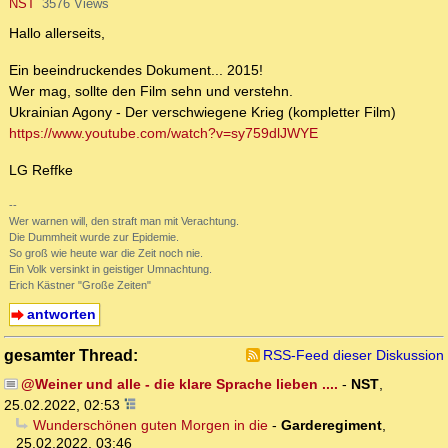
NST
3576 Views
Hallo allerseits,
Ein beeindruckendes Dokument... 2015!
Wer mag, sollte den Film sehn und verstehn.
Ukrainian Agony - Der verschwiegene Krieg (kompletter Film)
https://www.youtube.com/watch?v=sy759dlJWYE
LG Reffke
--
Wer warnen will, den straft man mit Verachtung.
Die Dummheit wurde zur Epidemie.
So groß wie heute war die Zeit noch nie.
Ein Volk versinkt in geistiger Umnachtung.
Erich Kästner "Große Zeiten"
antworten
gesamter Thread:
RSS-Feed dieser Diskussion
@Weiner und alle - die klare Sprache lieben ....
-
NST
,
25.02.2022, 02:53
Wunderschönen guten Morgen in die
-
Garderegiment
,
25.02.2022, 03:46