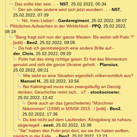
Das sollte klar sein ...
-
NST
,
25.02.2022, 05:34
Der ein oder andere wird sich jetzt wundern ...
-
NST
,
25.02.2022, 07:39
Nö, mein Lieber!
-
Garderegiment
,
25.02.2022, 08:07
Plötzliches Aufwachen in der Wirklichkeit
-
PPQ
,
25.02.2022,
08:18
"Bang fragt sich nun der ganze Westen: Bis wohin will Putin ?"
.. [edit]
-
Beo2
,
25.02.2022, 09:05
Da hab ich geostrategisch eine andere Brille auf
-
der_Chris
,
25.02.2022, 09:20
Putin hat das einig richtige getan: Er hat das Momentum
genutzt und sich die ganze Ukraine geholt.
-
Plancius
,
25.02.2022, 09:21
Wie sieht so eine Situation eigentlich völkerrechtlich aus?
-
Manuel H.
,
25.02.2022, 10:56
Bei Kaliningrad muss man zwangsläufig an Danzig
denken; Geschichte reimt sich... oT
-
stocksorcerer
,
25.02.2022, 13:42
Denk auch an das (gescheiterte) "Münchner
Abkommen" (1938) in MINSK 2015 ..! [edit]
-
Beo2
,
25.02.2022, 17:36
Du bist nicht auf dem Laufenden, Königsberg ist nahezu
abgeriegelt
-
eesti
,
25.02.2022, 15:38
"Sie" haben den Putin jetzt dort, wo sie ihn haben wollten,
nämlich in der Falle ..
-
Beo2
,
25.02.2022, 12:23