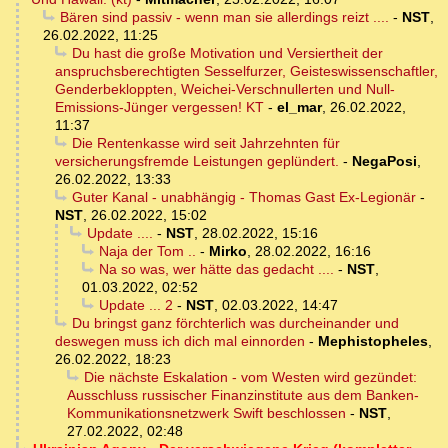
Bären sind passiv - wenn man sie allerdings reizt ....
-
NST
,
26.02.2022, 11:25
Du hast die große Motivation und Versiertheit der
anspruchsberechtigten Sesselfurzer, Geisteswissenschaftler,
Genderbekloppten, Weichei-Verschnullerten und Null-
Emissions-Jünger vergessen! KT
-
el_mar
,
26.02.2022,
11:37
Die Rentenkasse wird seit Jahrzehnten für
versicherungsfremde Leistungen geplündert.
-
NegaPosi
,
26.02.2022, 13:33
Guter Kanal - unabhängig - Thomas Gast Ex-Legionär
-
NST
,
26.02.2022, 15:02
Update ....
-
NST
,
28.02.2022, 15:16
Naja der Tom ..
-
Mirko
,
28.02.2022, 16:16
Na so was, wer hätte das gedacht ....
-
NST
,
01.03.2022, 02:52
Update ... 2
-
NST
,
02.03.2022, 14:47
Du bringst ganz förchterlich was durcheinander und
deswegen muss ich dich mal einnorden
-
Mephistopheles
,
26.02.2022, 18:23
Die nächste Eskalation - vom Westen wird gezündet:
Ausschluss russischer Finanzinstitute aus dem Banken-
Kommunikationsnetzwerk Swift beschlossen
-
NST
,
27.02.2022, 02:48