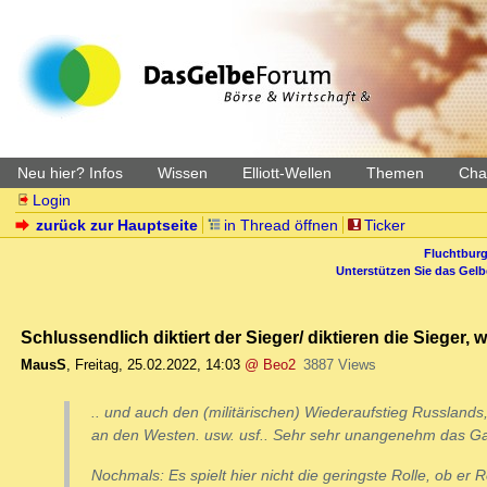
Neu hier? Infos
Wissen
Elliott-Wellen
Themen
Char
Login
zurück zur Hauptseite
in Thread öffnen
Ticker
Fluchtburg
Unterstützen Sie das Gel
Schlussendlich diktiert der Sieger/ diktieren die Sieger, 
MausS
,
Freitag, 25.02.2022, 14:03
@ Beo2
3887 Views
.. und auch den (militärischen) Wiederaufstieg Russlands,
an den Westen. usw. usf.. Sehr sehr unangenehm das Gan
Nochmals: Es spielt hier nicht die geringste Rolle, ob er R