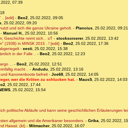
.2022, 07:39
:18
.. [edit]
-
Beo2
,
25.02.2022, 09:05
s
,
25.02.2022, 09:20
nutzt und sich die ganze Ukraine geholt.
-
Plancius
,
25.02.2022, 09:21
-
Manuel H.
,
25.02.2022, 10:56
 Geschichte reimt sich... oT
-
stocksorcerer
,
25.02.2022, 13:42
 (1938) in MINSK 2015 ..! [edit]
-
Beo2
,
25.02.2022, 17:36
abgeriegelt
-
eesti
,
25.02.2022, 15:38
mlich in der Falle ..
-
Beo2
,
25.02.2022, 12:23
argo ...
-
Beo2
,
25.02.2022, 12:51
nfällig macht...
-
Andudu
,
25.02.2022, 13:16
 und Kanonenboote befreit
-
Joe68
,
25.02.2022, 14:05
Sieger, wer die Kröten zu schlucken hat.
-
MausS
,
25.02.2022, 14:03
eo2
,
25.02.2022, 17:44
NEWS
,
25.02.2022, 15:54
h politische Abläufe und kann seine geschichtlichen Erläuterungen lei
esten allgemein und die Amerikaner besonders.
-
Griba
,
25.02.2022, 1
d Hawaii. (kt)
-
Mitmacher
,
25.02.2022, 16:07