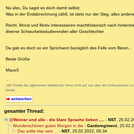
Na also, Du sagst es doch damit selbst:
Was in der Endabrechnung zählt, ist stets nur der Sieg, alles ander
Recht, Moral und Motiv interessieren machthistorisch nach hintenhe
diverse Schwurbeleistudierenden aller Geschlechter.
Da gab es doch so ein Sprichwort bezüglich des Fells vom Bären...
Beste Grüße
MausS
--
„Wir Feinde des allgemeinen Wahlrechts hören nicht auf, uns über den Enthusiasmus zu
Davila
antworten
gesamter Thread:
@Weiner und alle - die klare Sprache lieben ....
-
NST
,
25.02.2
Wunderschönen guten Morgen in die
-
Garderegiment
,
25.02.2
Das sollte klar sein ...
-
NST
,
25.02.2022, 05:34