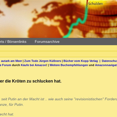
ts / Börsenlinks
Forumsarchive
 autark am Meer
|
Zum Tode Jürgen Küßners
|
Bücher vom Kopp-Verlag |
Datenschut
be Forum
durch
Käufe bei Amazon
! |
Weitere Buchempfehlungen
und
Amazonnavigat
wer die Kröten zu schlucken hat.
 seit Putin an der Macht ist .. wie auch seine "revisionistischen" Forde
ze, für Putin.
echt hat.