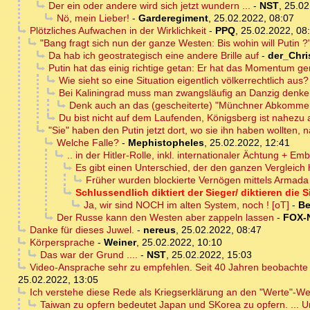
Der ein oder andere wird sich jetzt wundern ...
-
NST
,
25.02
Nö, mein Lieber!
-
Garderegiment
,
25.02.2022, 08:07
Plötzliches Aufwachen in der Wirklichkeit
-
PPQ
,
25.02.2022, 08
"Bang fragt sich nun der ganze Westen: Bis wohin will Putin ?" 
Da hab ich geostrategisch eine andere Brille auf
-
der_Chri
Putin hat das einig richtige getan: Er hat das Momentum ge
Wie sieht so eine Situation eigentlich völkerrechtlich aus?
Bei Kaliningrad muss man zwangsläufig an Danzig denken;
Denk auch an das (gescheiterte) "Münchner Abkommen"
Du bist nicht auf dem Laufenden, Königsberg ist nahezu 
"Sie" haben den Putin jetzt dort, wo sie ihn haben wollten, nä
Welche Falle?
-
Mephistopheles
,
25.02.2022, 12:41
.. in der Hitler-Rolle, inkl. internationaler Ächtung + Emb
Es gibt einen Unterschied, der den ganzen Vergleich hi
Früher wurden blockierte Vernögen mittels Armada
Schlussendlich diktiert der Sieger/ diktieren die 
Ja, wir sind NOCH im alten System, noch ! [oT]
-
B
Der Russe kann den Westen aber zappeln lassen
-
FOX-
Danke für dieses Juwel.
-
nereus
,
25.02.2022, 08:47
Körpersprache
-
Weiner
,
25.02.2022, 10:10
Das war der Grund ....
-
NST
,
25.02.2022, 15:03
Video-Ansprache sehr zu empfehlen. Seit 40 Jahren beobachte ic
25.02.2022, 13:05
Ich verstehe diese Rede als Kriegserklärung an den "Werte"-W
Taiwan zu opfern bedeutet Japan und SKorea zu opfern. ... Un