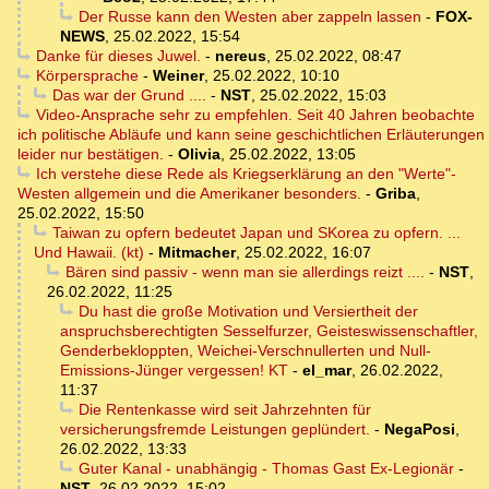
Der Russe kann den Westen aber zappeln lassen
-
FOX-
NEWS
,
25.02.2022, 15:54
Danke für dieses Juwel.
-
nereus
,
25.02.2022, 08:47
Körpersprache
-
Weiner
,
25.02.2022, 10:10
Das war der Grund ....
-
NST
,
25.02.2022, 15:03
Video-Ansprache sehr zu empfehlen. Seit 40 Jahren beobachte
ich politische Abläufe und kann seine geschichtlichen Erläuterungen
leider nur bestätigen.
-
Olivia
,
25.02.2022, 13:05
Ich verstehe diese Rede als Kriegserklärung an den "Werte"-
Westen allgemein und die Amerikaner besonders.
-
Griba
,
25.02.2022, 15:50
Taiwan zu opfern bedeutet Japan und SKorea zu opfern. ...
Und Hawaii. (kt)
-
Mitmacher
,
25.02.2022, 16:07
Bären sind passiv - wenn man sie allerdings reizt ....
-
NST
,
26.02.2022, 11:25
Du hast die große Motivation und Versiertheit der
anspruchsberechtigten Sesselfurzer, Geisteswissenschaftler,
Genderbekloppten, Weichei-Verschnullerten und Null-
Emissions-Jünger vergessen! KT
-
el_mar
,
26.02.2022,
11:37
Die Rentenkasse wird seit Jahrzehnten für
versicherungsfremde Leistungen geplündert.
-
NegaPosi
,
26.02.2022, 13:33
Guter Kanal - unabhängig - Thomas Gast Ex-Legionär
-
NST
,
26.02.2022, 15:02