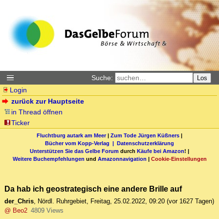
Suche:
Los
Login
zurück zur Hauptseite
in Thread öffnen
Ticker
Fluchtburg autark am Meer
|
Zum Tode Jürgen Küßners
|
Bücher vom Kopp-Verlag |
Datenschutzerklärung
Unterstützen Sie das Gelbe Forum
durch
Käufe bei Amazon
! |
Weitere Buchempfehlungen
und
Amazonnavigation
|
Cookie-Einstellungen
Da hab ich geostrategisch eine andere Brille auf
der_Chris
,
Nördl. Ruhrgebiet
,
Freitag, 25.02.2022, 09:20
(vor 1627 Tagen)
@ Beo2
4809 Views