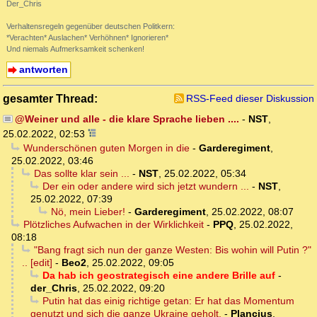
Der_Chris
Verhaltensregeln gegenüber deutschen Politkern:
*Verachten* Auslachen* Verhöhnen* Ignorieren*
Und niemals Aufmerksamkeit schenken!
antworten
gesamter Thread:
RSS-Feed dieser Diskussion
@Weiner und alle - die klare Sprache lieben ....
-
NST
,
25.02.2022, 02:53
Wunderschönen guten Morgen in die
-
Garderegiment
,
25.02.2022, 03:46
Das sollte klar sein ...
-
NST
,
25.02.2022, 05:34
Der ein oder andere wird sich jetzt wundern ...
-
NST
,
25.02.2022, 07:39
Nö, mein Lieber!
-
Garderegiment
,
25.02.2022, 08:07
Plötzliches Aufwachen in der Wirklichkeit
-
PPQ
,
25.02.2022,
08:18
"Bang fragt sich nun der ganze Westen: Bis wohin will Putin ?"
.. [edit]
-
Beo2
,
25.02.2022, 09:05
Da hab ich geostrategisch eine andere Brille auf
-
der_Chris
,
25.02.2022, 09:20
Putin hat das einig richtige getan: Er hat das Momentum
genutzt und sich die ganze Ukraine geholt.
-
Plancius
,