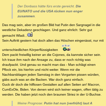
Der Donbass hätte fürs erste gereicht.
Die
EU/NATO und die USA rücken nun enger
zusammen
.
Das mag sein, aber im großen Bild hat Putin den Sargnagel in die
westliche Dekadenz geschlagen. Und ganz ehrlich: Sehr gut
gemacht Wladi...
Sein Auftritt gestern hat doch allen das Höschen eingenässt, nur mit
unterschiedlichen Körperflüssigkeiten
Dem packt freiwillig keiner an die Cojones, da kannste sicher sein.
Ich traue ihm nach der Ansage zu, dass er noch richtig was
draufpackt. Und genau so macht man das - Man schlägt einen
Pflock ein, bis hierhin und nicht weiter. Wenn mir die
Nachbarsblagen jeden Samstag in den Vorgarten pissen würden,
gäbs auch was an die Backen. War doch ganz einfach.
Guck dir doch die hilflosen Gestalten auf allen Seiten an! Macron,
CumExOle, Biden. Von denen wird sich keiner wagen, offen tätig zu
werden. Die haben jetzt noch den braunen Striez in der U-Buchse.
Meine Prognose:
Putin hat nun (verfrüht) laut A