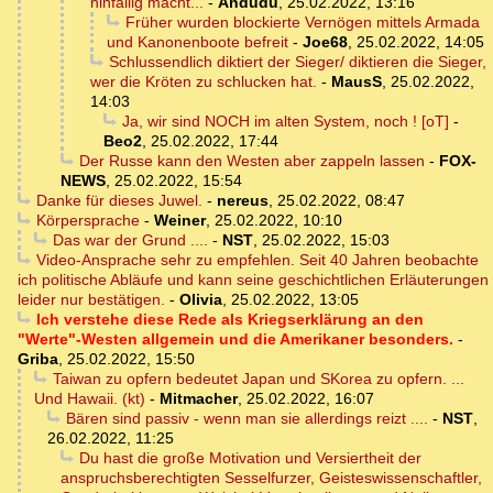
hinfällig macht...
-
Andudu
,
25.02.2022, 13:16
Früher wurden blockierte Vernögen mittels Armada
und Kanonenboote befreit
-
Joe68
,
25.02.2022, 14:05
Schlussendlich diktiert der Sieger/ diktieren die Sieger,
wer die Kröten zu schlucken hat.
-
MausS
,
25.02.2022,
14:03
Ja, wir sind NOCH im alten System, noch ! [oT]
-
Beo2
,
25.02.2022, 17:44
Der Russe kann den Westen aber zappeln lassen
-
FOX-
NEWS
,
25.02.2022, 15:54
Danke für dieses Juwel.
-
nereus
,
25.02.2022, 08:47
Körpersprache
-
Weiner
,
25.02.2022, 10:10
Das war der Grund ....
-
NST
,
25.02.2022, 15:03
Video-Ansprache sehr zu empfehlen. Seit 40 Jahren beobachte
ich politische Abläufe und kann seine geschichtlichen Erläuterungen
leider nur bestätigen.
-
Olivia
,
25.02.2022, 13:05
Ich verstehe diese Rede als Kriegserklärung an den
"Werte"-Westen allgemein und die Amerikaner besonders.
-
Griba
,
25.02.2022, 15:50
Taiwan zu opfern bedeutet Japan und SKorea zu opfern. ...
Und Hawaii. (kt)
-
Mitmacher
,
25.02.2022, 16:07
Bären sind passiv - wenn man sie allerdings reizt ....
-
NST
,
26.02.2022, 11:25
Du hast die große Motivation und Versiertheit der
anspruchsberechtigten Sesselfurzer, Geisteswissenschaftler,