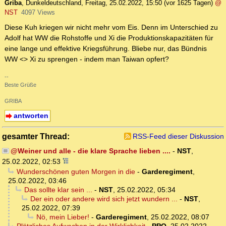
Griba
,
Dunkeldeutschland
,
Freitag, 25.02.2022, 15:50
(vor 1625 Tagen)
@
NST
4097 Views
Diese Kuh kriegen wir nicht mehr vom Eis. Denn im Unterschied zu
Adolf hat WW die Rohstoffe und Xi die Produktionskapazitäten für
eine lange und effektive Kriegsführung. Bliebe nur, das Bündnis
WW <> Xi zu sprengen - indem man Taiwan opfert?
--
Beste Grüße
GRIBA
antworten
gesamter Thread:
RSS-Feed dieser Diskussion
@Weiner und alle - die klare Sprache lieben ....
-
NST
,
25.02.2022, 02:53
Wunderschönen guten Morgen in die
-
Garderegiment
,
25.02.2022, 03:46
Das sollte klar sein ...
-
NST
,
25.02.2022, 05:34
Der ein oder andere wird sich jetzt wundern ...
-
NST
,
25.02.2022, 07:39
Nö, mein Lieber!
-
Garderegiment
,
25.02.2022, 08:07