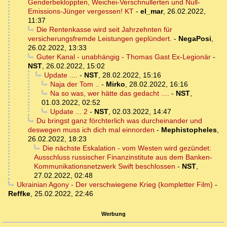
Genderbekloppten, Weichei-Verschnullerten und Null-
Emissions-Jünger vergessen! KT
-
el_mar
,
26.02.2022,
11:37
Die Rentenkasse wird seit Jahrzehnten für
versicherungsfremde Leistungen geplündert.
-
NegaPosi
,
26.02.2022, 13:33
Guter Kanal - unabhängig - Thomas Gast Ex-Legionär
-
NST
,
26.02.2022, 15:02
Update ....
-
NST
,
28.02.2022, 15:16
Naja der Tom ..
-
Mirko
,
28.02.2022, 16:16
Na so was, wer hätte das gedacht ....
-
NST
,
01.03.2022, 02:52
Update ... 2
-
NST
,
02.03.2022, 14:47
Du bringst ganz förchterlich was durcheinander und
deswegen muss ich dich mal einnorden
-
Mephistopheles
,
26.02.2022, 18:23
Die nächste Eskalation - vom Westen wird gezündet:
Ausschluss russischer Finanzinstitute aus dem Banken-
Kommunikationsnetzwerk Swift beschlossen
-
NST
,
27.02.2022, 02:48
Ukrainian Agony - Der verschwiegene Krieg (kompletter Film)
-
Reffke
,
25.02.2022, 22:46
Werbung