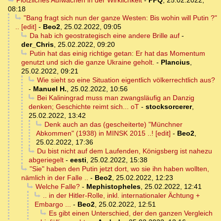
Plötzliches Aufwachen in der Wirklichkeit
-
PPQ
,
25.02.2022,
08:18
"Bang fragt sich nun der ganze Westen: Bis wohin will Putin ?"
.. [edit]
-
Beo2
,
25.02.2022, 09:05
Da hab ich geostrategisch eine andere Brille auf
-
der_Chris
,
25.02.2022, 09:20
Putin hat das einig richtige getan: Er hat das Momentum
genutzt und sich die ganze Ukraine geholt.
-
Plancius
,
25.02.2022, 09:21
Wie sieht so eine Situation eigentlich völkerrechtlich aus?
-
Manuel H.
,
25.02.2022, 10:56
Bei Kaliningrad muss man zwangsläufig an Danzig
denken; Geschichte reimt sich... oT
-
stocksorcerer
,
25.02.2022, 13:42
Denk auch an das (gescheiterte) "Münchner
Abkommen" (1938) in MINSK 2015 ..! [edit]
-
Beo2
,
25.02.2022, 17:36
Du bist nicht auf dem Laufenden, Königsberg ist nahezu
abgeriegelt
-
eesti
,
25.02.2022, 15:38
"Sie" haben den Putin jetzt dort, wo sie ihn haben wollten,
nämlich in der Falle ..
-
Beo2
,
25.02.2022, 12:23
Welche Falle?
-
Mephistopheles
,
25.02.2022, 12:41
.. in der Hitler-Rolle, inkl. internationaler Ächtung +
Embargo ...
-
Beo2
,
25.02.2022, 12:51
Es gibt einen Unterschied, der den ganzen Vergleich