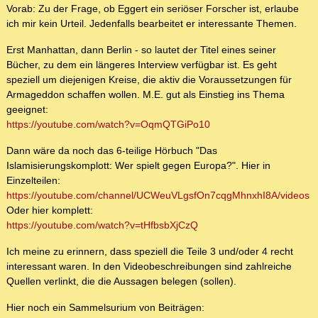
Vorab: Zu der Frage, ob Eggert ein seriöser Forscher ist, erlaube
ich mir kein Urteil. Jedenfalls bearbeitet er interessante Themen.
Erst Manhattan, dann Berlin - so lautet der Titel eines seiner
Bücher, zu dem ein längeres Interview verfügbar ist. Es geht
speziell um diejenigen Kreise, die aktiv die Voraussetzungen für
Armageddon schaffen wollen. M.E. gut als Einstieg ins Thema
geeignet:
https://youtube.com/watch?v=OqmQTGiPo10
Dann wäre da noch das 6-teilige Hörbuch "Das
Islamisierungskomplott: Wer spielt gegen Europa?". Hier in
Einzelteilen:
https://youtube.com/channel/UCWeuVLgsfOn7cqgMhnxhI8A/videos
Oder hier komplett:
https://youtube.com/watch?v=tHfbsbXjCzQ
Ich meine zu erinnern, dass speziell die Teile 3 und/oder 4 recht
interessant waren. In den Videobeschreibungen sind zahlreiche
Quellen verlinkt, die die Aussagen belegen (sollen).
Hier noch ein Sammelsurium von Beiträgen: