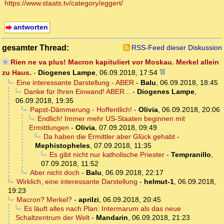
https://www.staats.tv/category/eggert/
antworten
gesamter Thread:
RSS-Feed dieser Diskussion
Rien ne va plus! Macron kapituliert vor Moskau. Merkel allein
zu Haus.
-
Diogenes Lampe
,
06.09.2018, 17:54
Eine interessante Darstellung - ABER
-
Balu
,
06.09.2018, 18:45
Danke für Ihren Einwand! ABER...
-
Diogenes Lampe
,
06.09.2018, 19:35
Papst-Dämmerung - Hoffentlich!
-
Olivia
,
06.09.2018, 20:06
Endlich! Immer mehr US-Staaten beginnen mit
Ermittlungen
-
Olivia
,
07.09.2018, 09:49
Da haben die Ermittler aber Glück gehabt
-
Mephistopheles
,
07.09.2018, 11:35
Es gibt nicht nur katholische Priester
-
Tempranillo
,
07.09.2018, 11:52
Aber nicht doch
-
Balu
,
06.09.2018, 22:17
Wirklich, eine interessante Darstellung
-
helmut-1
,
06.09.2018,
19:23
Macron? Merkel?
-
aprilzi
,
06.09.2018, 20:45
Es läuft alles nach Plan: Intermarum als das neue
Schaltzentrum der Welt
-
Mandarin
,
06.09.2018, 21:23