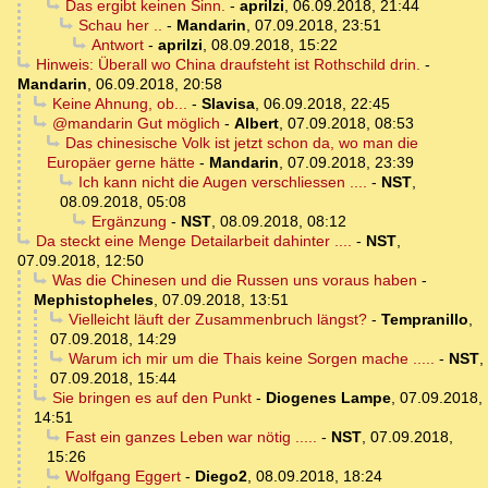
Das ergibt keinen Sinn.
-
aprilzi
,
06.09.2018, 21:44
Schau her ..
-
Mandarin
,
07.09.2018, 23:51
Antwort
-
aprilzi
,
08.09.2018, 15:22
Hinweis: Überall wo China draufsteht ist Rothschild drin.
-
Mandarin
,
06.09.2018, 20:58
Keine Ahnung, ob...
-
Slavisa
,
06.09.2018, 22:45
@mandarin Gut möglich
-
Albert
,
07.09.2018, 08:53
Das chinesische Volk ist jetzt schon da, wo man die
Europäer gerne hätte
-
Mandarin
,
07.09.2018, 23:39
Ich kann nicht die Augen verschliessen ....
-
NST
,
08.09.2018, 05:08
Ergänzung
-
NST
,
08.09.2018, 08:12
Da steckt eine Menge Detailarbeit dahinter ....
-
NST
,
07.09.2018, 12:50
Was die Chinesen und die Russen uns voraus haben
-
Mephistopheles
,
07.09.2018, 13:51
Vielleicht läuft der Zusammenbruch längst?
-
Tempranillo
,
07.09.2018, 14:29
Warum ich mir um die Thais keine Sorgen mache .....
-
NST
,
07.09.2018, 15:44
Sie bringen es auf den Punkt
-
Diogenes Lampe
,
07.09.2018,
14:51
Fast ein ganzes Leben war nötig .....
-
NST
,
07.09.2018,
15:26
Wolfgang Eggert
-
Diego2
,
08.09.2018, 18:24