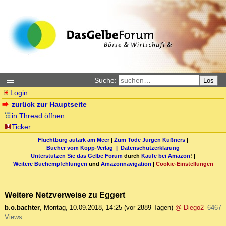
Suche:
Los
Login
zurück zur Hauptseite
in Thread öffnen
Ticker
Fluchtburg autark am Meer
|
Zum Tode Jürgen Küßners
|
Bücher vom Kopp-Verlag |
Datenschutzerklärung
Unterstützen Sie das Gelbe Forum
durch
Käufe bei Amazon
! |
Weitere Buchempfehlungen
und
Amazonnavigation
|
Cookie-Einstellungen
Weitere Netzverweise zu Eggert
b.o.bachter
,
Montag, 10.09.2018, 14:25
(vor 2889 Tagen)
@ Diego2
6467
Views