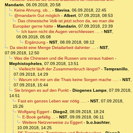
Mandarin
,
06.09.2018, 20:58
Keine Ahnung, ob...
-
Slavisa
,
06.09.2018, 22:45
@mandarin Gut möglich
-
Albert
,
07.09.2018, 08:53
Das chinesische Volk ist jetzt schon da, wo man die
Europäer gerne hätte
-
Mandarin
,
07.09.2018, 23:39
Ich kann nicht die Augen verschliessen ....
-
NST
,
08.09.2018, 05:08
Ergänzung
-
NST
,
08.09.2018, 08:12
Da steckt eine Menge Detailarbeit dahinter ....
-
NST
,
07.09.2018, 12:50
Was die Chinesen und die Russen uns voraus haben
-
Mephistopheles
,
07.09.2018, 13:51
Vielleicht läuft der Zusammenbruch längst?
-
Tempranillo
,
07.09.2018, 14:29
Warum ich mir um die Thais keine Sorgen mache .....
-
NST
,
07.09.2018, 15:44
Sie bringen es auf den Punkt
-
Diogenes Lampe
,
07.09.2018,
14:51
Fast ein ganzes Leben war nötig .....
-
NST
,
07.09.2018,
15:26
Wolfgang Eggert
-
Diego2
,
08.09.2018, 18:24
E-Book gefällig ...
-
NST
,
09.09.2018, 06:11
Weitere Netzverweise zu Eggert
-
b.o.bachter
,
10.09.2018, 14:25