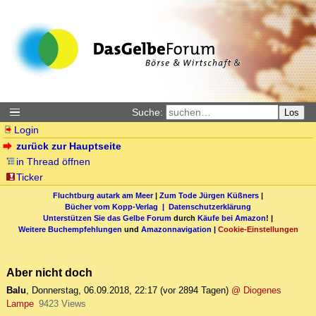
Suche:
Los
Login
zurück zur Hauptseite
in Thread öffnen
Ticker
Fluchtburg autark am Meer
|
Zum Tode Jürgen Küßners
|
Bücher vom Kopp-Verlag |
Datenschutzerklärung
Unterstützen Sie das Gelbe Forum
durch
Käufe bei Amazon
! |
Weitere Buchempfehlungen
und
Amazonnavigation
|
Cookie-Einstellungen
Aber nicht doch
Balu
,
Donnerstag, 06.09.2018, 22:17
(vor 2894 Tagen)
@ Diogenes
Lampe
9423 Views