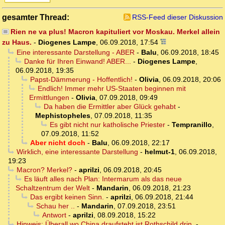
gesamter Thread:
RSS-Feed dieser Diskussion
Rien ne va plus! Macron kapituliert vor Moskau. Merkel allein
zu Haus.
-
Diogenes Lampe
,
06.09.2018, 17:54
Eine interessante Darstellung - ABER
-
Balu
,
06.09.2018, 18:45
Danke für Ihren Einwand! ABER...
-
Diogenes Lampe
,
06.09.2018, 19:35
Papst-Dämmerung - Hoffentlich!
-
Olivia
,
06.09.2018, 20:06
Endlich! Immer mehr US-Staaten beginnen mit
Ermittlungen
-
Olivia
,
07.09.2018, 09:49
Da haben die Ermittler aber Glück gehabt
-
Mephistopheles
,
07.09.2018, 11:35
Es gibt nicht nur katholische Priester
-
Tempranillo
,
07.09.2018, 11:52
Aber nicht doch
-
Balu
,
06.09.2018, 22:17
Wirklich, eine interessante Darstellung
-
helmut-1
,
06.09.2018,
19:23
Macron? Merkel?
-
aprilzi
,
06.09.2018, 20:45
Es läuft alles nach Plan: Intermarum als das neue
Schaltzentrum der Welt
-
Mandarin
,
06.09.2018, 21:23
Das ergibt keinen Sinn.
-
aprilzi
,
06.09.2018, 21:44
Schau her ..
-
Mandarin
,
07.09.2018, 23:51
Antwort
-
aprilzi
,
08.09.2018, 15:22
Hinweis: Überall wo China draufsteht ist Rothschild drin.
-