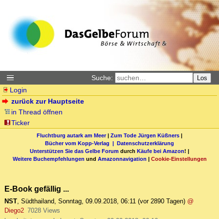
Suche:
Los
Login
zurück zur Hauptseite
in Thread öffnen
Ticker
Fluchtburg autark am Meer
|
Zum Tode Jürgen Küßners
|
Bücher vom Kopp-Verlag |
Datenschutzerklärung
Unterstützen Sie das Gelbe Forum
durch
Käufe bei Amazon
! |
Weitere Buchempfehlungen
und
Amazonnavigation
|
Cookie-Einstellungen
E-Book gefällig ...
NST
,
Südthailand
,
Sonntag, 09.09.2018, 06:11
(vor 2890 Tagen)
@
Diego2
7028 Views