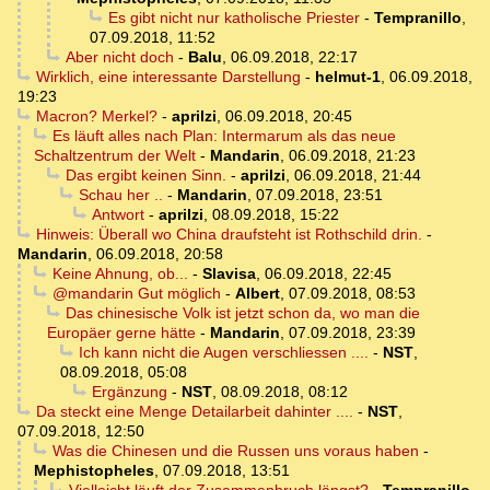
Es gibt nicht nur katholische Priester
-
Tempranillo
,
07.09.2018, 11:52
Aber nicht doch
-
Balu
,
06.09.2018, 22:17
Wirklich, eine interessante Darstellung
-
helmut-1
,
06.09.2018,
19:23
Macron? Merkel?
-
aprilzi
,
06.09.2018, 20:45
Es läuft alles nach Plan: Intermarum als das neue
Schaltzentrum der Welt
-
Mandarin
,
06.09.2018, 21:23
Das ergibt keinen Sinn.
-
aprilzi
,
06.09.2018, 21:44
Schau her ..
-
Mandarin
,
07.09.2018, 23:51
Antwort
-
aprilzi
,
08.09.2018, 15:22
Hinweis: Überall wo China draufsteht ist Rothschild drin.
-
Mandarin
,
06.09.2018, 20:58
Keine Ahnung, ob...
-
Slavisa
,
06.09.2018, 22:45
@mandarin Gut möglich
-
Albert
,
07.09.2018, 08:53
Das chinesische Volk ist jetzt schon da, wo man die
Europäer gerne hätte
-
Mandarin
,
07.09.2018, 23:39
Ich kann nicht die Augen verschliessen ....
-
NST
,
08.09.2018, 05:08
Ergänzung
-
NST
,
08.09.2018, 08:12
Da steckt eine Menge Detailarbeit dahinter ....
-
NST
,
07.09.2018, 12:50
Was die Chinesen und die Russen uns voraus haben
-
Mephistopheles
,
07.09.2018, 13:51