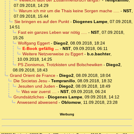
Vielleicht läuft der Zusammenbruch längst?
-
Tempranillo
,
07.09.2018, 14:29
Warum ich mir um die Thais keine Sorgen mache .....
-
NST
,
07.09.2018, 15:44
Sie bringen es auf den Punkt
-
Diogenes Lampe
,
07.09.2018,
14:51
Fast ein ganzes Leben war nötig .....
-
NST
,
07.09.2018,
15:26
Wolfgang Eggert
-
Diego2
,
08.09.2018, 18:24
E-Book gefällig ...
-
NST
,
09.09.2018, 06:11
Weitere Netzverweise zu Eggert
-
b.o.bachter
,
10.09.2018, 14:25
PS Zionismus, Trotzkisten und Bolschewiken
-
Diego2
,
08.09.2018, 18:43
Grand Orient de France
-
Diego2
,
08.09.2018, 18:04
Die Societas Jesu
-
Tempranillo
,
08.09.2018, 18:32
Jesuiten und Juden
-
Diego2
,
08.09.2018, 18:49
Was war zuerst ....
-
NST
,
09.09.2018, 06:24
Grundsätzliches
-
Diogenes Lampe
,
09.09.2018, 14:12
Anwesend abwesend
-
Oblomow
,
11.09.2018, 23:28
Werbung