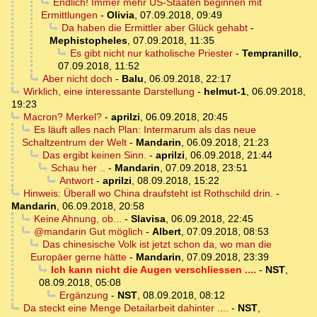
Endlich! Immer mehr US-Staaten beginnen mit
Ermittlungen
-
Olivia
,
07.09.2018, 09:49
Da haben die Ermittler aber Glück gehabt
-
Mephistopheles
,
07.09.2018, 11:35
Es gibt nicht nur katholische Priester
-
Tempranillo
,
07.09.2018, 11:52
Aber nicht doch
-
Balu
,
06.09.2018, 22:17
Wirklich, eine interessante Darstellung
-
helmut-1
,
06.09.2018,
19:23
Macron? Merkel?
-
aprilzi
,
06.09.2018, 20:45
Es läuft alles nach Plan: Intermarum als das neue
Schaltzentrum der Welt
-
Mandarin
,
06.09.2018, 21:23
Das ergibt keinen Sinn.
-
aprilzi
,
06.09.2018, 21:44
Schau her ..
-
Mandarin
,
07.09.2018, 23:51
Antwort
-
aprilzi
,
08.09.2018, 15:22
Hinweis: Überall wo China draufsteht ist Rothschild drin.
-
Mandarin
,
06.09.2018, 20:58
Keine Ahnung, ob...
-
Slavisa
,
06.09.2018, 22:45
@mandarin Gut möglich
-
Albert
,
07.09.2018, 08:53
Das chinesische Volk ist jetzt schon da, wo man die
Europäer gerne hätte
-
Mandarin
,
07.09.2018, 23:39
Ich kann nicht die Augen verschliessen ....
-
NST
,
08.09.2018, 05:08
Ergänzung
-
NST
,
08.09.2018, 08:12
Da steckt eine Menge Detailarbeit dahinter ....
-
NST
,