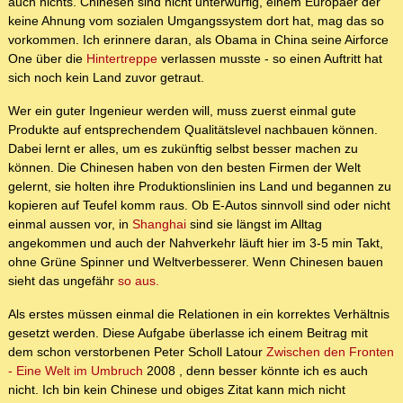
auch nichts. Chinesen sind nicht unterwürfig, einem Europäer der
keine Ahnung vom sozialen Umgangssystem dort hat, mag das so
vorkommen. Ich erinnere daran, als Obama in China seine Airforce
One über die
Hintertreppe
verlassen musste - so einen Auftritt hat
sich noch kein Land zuvor getraut.
Wer ein guter Ingenieur werden will, muss zuerst einmal gute
Produkte auf entsprechendem Qualitätslevel nachbauen können.
Dabei lernt er alles, um es zukünftig selbst besser machen zu
können. Die Chinesen haben von den besten Firmen der Welt
gelernt, sie holten ihre Produktionslinien ins Land und begannen zu
kopieren auf Teufel komm raus. Ob E-Autos sinnvoll sind oder nicht
einmal aussen vor, in
Shanghai
sind sie längst im Alltag
angekommen und auch der Nahverkehr läuft hier im 3-5 min Takt,
ohne Grüne Spinner und Weltverbesserer. Wenn Chinesen bauen
sieht das ungefähr
so aus.
Als erstes müssen einmal die Relationen in ein korrektes Verhältnis
gesetzt werden. Diese Aufgabe überlasse ich einem Beitrag mit
dem schon verstorbenen Peter Scholl Latour
Zwischen den Fronten
- Eine Welt im Umbruch
2008 , denn besser könnte ich es auch
nicht. Ich bin kein Chinese und obiges Zitat kann mich nicht