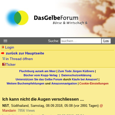
Suche:
Los
Login
zurück zur Hauptseite
in Thread öffnen
Ticker
Fluchtburg autark am Meer
|
Zum Tode Jürgen Küßners
|
Bücher vom Kopp-Verlag |
Datenschutzerklärung
Unterstützen Sie das Gelbe Forum
durch
Käufe bei Amazon
! |
Weitere Buchempfehlungen
und
Amazonnavigation
|
Cookie-Einstellungen
Ich kann nicht die Augen verschliessen ....
NST
,
Südthailand
,
Samstag, 08.09.2018, 05:08
(vor 2891 Tagen)
@
Mandarin
7856 Views