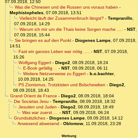
07.09.2018, 12:50
Was die Chinesen und die Russen uns voraus haben
-
Mephistopheles
,
07.09.2018, 13:51
Vielleicht läuft der Zusammenbruch längst?
-
Tempranillo
,
07.09.2018, 14:29
Warum ich mir um die Thais keine Sorgen mache .....
-
NST
,
07.09.2018, 15:44
Sie bringen es auf den Punkt
-
Diogenes Lampe
,
07.09.2018,
14:51
Fast ein ganzes Leben war nötig .....
-
NST
,
07.09.2018,
15:26
Wolfgang Eggert
-
Diego2
,
08.09.2018, 18:24
E-Book gefällig ...
-
NST
,
09.09.2018, 06:11
Weitere Netzverweise zu Eggert
-
b.o.bachter
,
10.09.2018, 14:25
PS Zionismus, Trotzkisten und Bolschewiken
-
Diego2
,
08.09.2018, 18:43
Grand Orient de France
-
Diego2
,
08.09.2018, 18:04
Die Societas Jesu
-
Tempranillo
,
08.09.2018, 18:32
Jesuiten und Juden
-
Diego2
,
08.09.2018, 18:49
Was war zuerst ....
-
NST
,
09.09.2018, 06:24
Grundsätzliches
-
Diogenes Lampe
,
09.09.2018, 14:12
Anwesend abwesend
-
Oblomow
,
11.09.2018, 23:28
Werbung