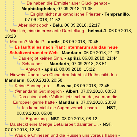
Da haben die Ermittler aber Glück gehabt
-
Mephistopheles
,
07.09.2018, 11:35
Es gibt nicht nur katholische Priester
-
Tempranillo
,
07.09.2018, 11:52
Aber nicht doch
-
Balu
,
06.09.2018, 22:17
Wirklich, eine interessante Darstellung
-
helmut-1
,
06.09.2018,
19:23
Macron? Merkel?
-
aprilzi
,
06.09.2018, 20:45
Es läuft alles nach Plan: Intermarum als das neue
Schaltzentrum der Welt
-
Mandarin
,
06.09.2018, 21:23
Das ergibt keinen Sinn.
-
aprilzi
,
06.09.2018, 21:44
Schau her ..
-
Mandarin
,
07.09.2018, 23:51
Antwort
-
aprilzi
,
08.09.2018, 15:22
Hinweis: Überall wo China draufsteht ist Rothschild drin.
-
Mandarin
,
06.09.2018, 20:58
Keine Ahnung, ob...
-
Slavisa
,
06.09.2018, 22:45
@mandarin Gut möglich
-
Albert
,
07.09.2018, 08:53
Das chinesische Volk ist jetzt schon da, wo man die
Europäer gerne hätte
-
Mandarin
,
07.09.2018, 23:39
Ich kann nicht die Augen verschliessen ....
-
NST
,
08.09.2018, 05:08
Ergänzung
-
NST
,
08.09.2018, 08:12
Da steckt eine Menge Detailarbeit dahinter ....
-
NST
,
07.09.2018, 12:50
Was die Chinesen und die Russen uns voraus haben
-