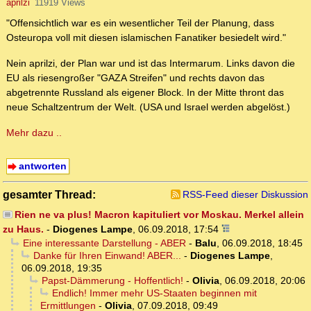
aprilzi
11919 Views
"Offensichtlich war es ein wesentlicher Teil der Planung, dass
Osteuropa voll mit diesen islamischen Fanatiker besiedelt wird."
Nein aprilzi, der Plan war und ist das Intermarum. Links davon die
EU als riesengroßer "GAZA Streifen" und rechts davon das
abgetrennte Russland als eigener Block. In der Mitte thront das
neue Schaltzentrum der Welt. (USA und Israel werden abgelöst.)
Mehr dazu ..
antworten
gesamter Thread:
RSS-Feed dieser Diskussion
Rien ne va plus! Macron kapituliert vor Moskau. Merkel allein
zu Haus.
-
Diogenes Lampe
,
06.09.2018, 17:54
Eine interessante Darstellung - ABER
-
Balu
,
06.09.2018, 18:45
Danke für Ihren Einwand! ABER...
-
Diogenes Lampe
,
06.09.2018, 19:35
Papst-Dämmerung - Hoffentlich!
-
Olivia
,
06.09.2018, 20:06
Endlich! Immer mehr US-Staaten beginnen mit
Ermittlungen
-
Olivia
,
07.09.2018, 09:49