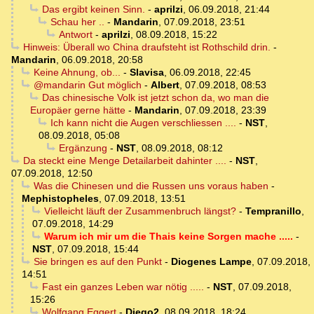
Das ergibt keinen Sinn.
-
aprilzi
,
06.09.2018, 21:44
Schau her ..
-
Mandarin
,
07.09.2018, 23:51
Antwort
-
aprilzi
,
08.09.2018, 15:22
Hinweis: Überall wo China draufsteht ist Rothschild drin.
-
Mandarin
,
06.09.2018, 20:58
Keine Ahnung, ob...
-
Slavisa
,
06.09.2018, 22:45
@mandarin Gut möglich
-
Albert
,
07.09.2018, 08:53
Das chinesische Volk ist jetzt schon da, wo man die
Europäer gerne hätte
-
Mandarin
,
07.09.2018, 23:39
Ich kann nicht die Augen verschliessen ....
-
NST
,
08.09.2018, 05:08
Ergänzung
-
NST
,
08.09.2018, 08:12
Da steckt eine Menge Detailarbeit dahinter ....
-
NST
,
07.09.2018, 12:50
Was die Chinesen und die Russen uns voraus haben
-
Mephistopheles
,
07.09.2018, 13:51
Vielleicht läuft der Zusammenbruch längst?
-
Tempranillo
,
07.09.2018, 14:29
Warum ich mir um die Thais keine Sorgen mache .....
-
NST
,
07.09.2018, 15:44
Sie bringen es auf den Punkt
-
Diogenes Lampe
,
07.09.2018,
14:51
Fast ein ganzes Leben war nötig .....
-
NST
,
07.09.2018,
15:26
Wolfgang Eggert
-
Diego2
,
08.09.2018, 18:24