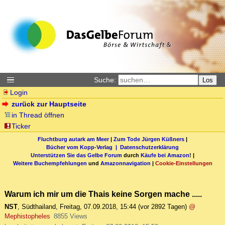
Suche:
Los
Login
zurück zur Hauptseite
in Thread öffnen
Ticker
Fluchtburg autark am Meer
|
Zum Tode Jürgen Küßners
|
Bücher vom Kopp-Verlag |
Datenschutzerklärung
Unterstützen Sie das Gelbe Forum
durch
Käufe bei Amazon
! |
Weitere Buchempfehlungen
und
Amazonnavigation
|
Cookie-Einstellungen
Warum ich mir um die Thais keine Sorgen mache .....
NST
,
Südthailand
,
Freitag, 07.09.2018, 15:44
(vor 2892 Tagen)
@
Mephistopheles
8855 Views