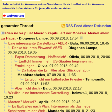
Jeder arbeitet im Ausmass seines Verstehens für sich selbst und im Ausmass
seines Nicht-Verstehens für jene, die mehr verstehen!
antworten
gesamter Thread:
RSS-Feed dieser Diskussion
Rien ne va plus! Macron kapituliert vor Moskau. Merkel allein
zu Haus.
-
Diogenes Lampe
,
06.09.2018, 17:54
Eine interessante Darstellung - ABER
-
Balu
,
06.09.2018, 18:45
Danke für Ihren Einwand! ABER...
-
Diogenes Lampe
,
06.09.2018, 19:35
Papst-Dämmerung - Hoffentlich!
-
Olivia
,
06.09.2018, 20:06
Endlich! Immer mehr US-Staaten beginnen mit
Ermittlungen
-
Olivia
,
07.09.2018, 09:49
Da haben die Ermittler aber Glück gehabt
-
Mephistopheles
,
07.09.2018, 11:35
Es gibt nicht nur katholische Priester
-
Tempranillo
,
07.09.2018, 11:52
Aber nicht doch
-
Balu
,
06.09.2018, 22:17
Wirklich, eine interessante Darstellung
-
helmut-1
,
06.09.2018,
19:23
Macron? Merkel?
-
aprilzi
,
06.09.2018, 20:45
Es läuft alles nach Plan: Intermarum als das neue
Schaltzentrum der Welt
-
Mandarin
,
06.09.2018, 21:23