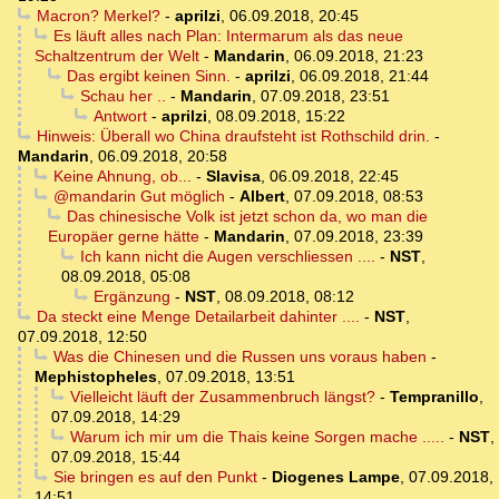
Macron? Merkel?
-
aprilzi
,
06.09.2018, 20:45
Es läuft alles nach Plan: Intermarum als das neue
Schaltzentrum der Welt
-
Mandarin
,
06.09.2018, 21:23
Das ergibt keinen Sinn.
-
aprilzi
,
06.09.2018, 21:44
Schau her ..
-
Mandarin
,
07.09.2018, 23:51
Antwort
-
aprilzi
,
08.09.2018, 15:22
Hinweis: Überall wo China draufsteht ist Rothschild drin.
-
Mandarin
,
06.09.2018, 20:58
Keine Ahnung, ob...
-
Slavisa
,
06.09.2018, 22:45
@mandarin Gut möglich
-
Albert
,
07.09.2018, 08:53
Das chinesische Volk ist jetzt schon da, wo man die
Europäer gerne hätte
-
Mandarin
,
07.09.2018, 23:39
Ich kann nicht die Augen verschliessen ....
-
NST
,
08.09.2018, 05:08
Ergänzung
-
NST
,
08.09.2018, 08:12
Da steckt eine Menge Detailarbeit dahinter ....
-
NST
,
07.09.2018, 12:50
Was die Chinesen und die Russen uns voraus haben
-
Mephistopheles
,
07.09.2018, 13:51
Vielleicht läuft der Zusammenbruch längst?
-
Tempranillo
,
07.09.2018, 14:29
Warum ich mir um die Thais keine Sorgen mache .....
-
NST
,
07.09.2018, 15:44
Sie bringen es auf den Punkt
-
Diogenes Lampe
,
07.09.2018,
14:51