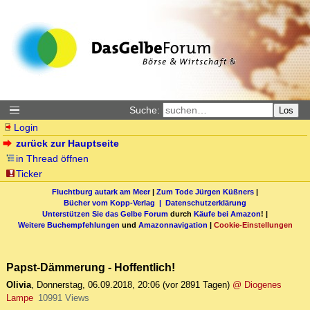
Suche:
Los
Login
zurück zur Hauptseite
in Thread öffnen
Ticker
Fluchtburg autark am Meer
|
Zum Tode Jürgen Küßners
|
Bücher vom Kopp-Verlag |
Datenschutzerklärung
Unterstützen Sie das Gelbe Forum
durch
Käufe bei Amazon
! |
Weitere Buchempfehlungen
und
Amazonnavigation
|
Cookie-Einstellungen
Papst-Dämmerung - Hoffentlich!
Olivia
,
Donnerstag, 06.09.2018, 20:06
(vor 2891 Tagen)
@ Diogenes
Lampe
10991 Views