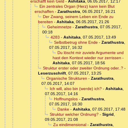
erschafft kein Geld
-
Ashitaka
,
06.05.2017, 12:17
Ein zentrales Organ (Herz) kann kein Blut
erschaffen
-
Zarathustra
,
06.05.2017, 16:21
Der Zwang, seinem Leben ein Ende zu
bereiten
-
Ashitaka
,
06.05.2017, 21:26
Geheimnetze
-
Zarathustra
,
07.05.2017,
00:18
4283
-
Ashitaka
,
07.05.2017, 13:49
Selbstbetrug ohne Ende
-
Zarathustra
,
07.05.2017, 16:32
Du löscht mir zuviele Argumente und
hast den Kontext wieder nur zerrissen
-
Ashitaka
,
07.05.2017, 18:56
Struktur erster oder zweiter Ordnung oder..?
-
Leserzuschrift
,
07.05.2017, 13:25
Organische Strukturen
-
Zarathustra
,
07.05.2017, 14:07
Ich will, also bin (werde) ich?
-
Ashitaka
,
07.05.2017, 14:16
Hoffnungslos
-
Zarathustra
,
07.05.2017, 16:30
Danke
-
Ashitaka
,
07.05.2017, 17:48
Struktur welcher Ordnung?
-
Sigrid
,
09.05.2017, 21:08
Zu eindimensional
-
Zarathustra
,