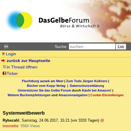
Suche:
Los
Login
zurück zur Hauptseite
in Thread öffnen
Ticker
Fluchtburg autark am Meer
|
Zum Tode Jürgen Küßners
|
Bücher vom Kopp-Verlag |
Datenschutzerklärung
Unterstützen Sie das Gelbe Forum
durch
Käufe bei Amazon
! |
Weitere Buchempfehlungen
und
Amazonnavigation
|
Cookie-Einstellungen
Systemwettbewerb
Rybezahl
,
Samstag, 24.06.2017, 15:21
(vor 3333 Tagen)
@
trosinette
5564 Views