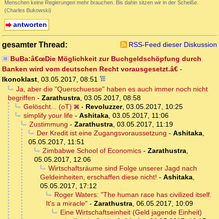
Menschen keine Regierungen mehr brauchen. Bis dahin sitzen wir in der Scheiße.
(Charles Bukowski)
antworten
gesamter Thread:
RSS-Feed dieser Diskussion
BuBa:â€œDie Möglichkeit zur Buchgeldschöpfung durch
Banken wird vom deutschen Recht vorausgesetzt.â€
-
Ikonoklast
,
03.05.2017, 08:51
Ja, aber die "Querschuesse" haben es auch immer noch nicht
begriffen
-
Zarathustra
,
03.05.2017, 08:58
Gelöscht... (oT)
-
Revoluzzer
,
03.05.2017, 10:25
simplify your life
-
Ashitaka
,
03.05.2017, 11:06
Zustimmung
-
Zarathustra
,
03.05.2017, 11:19
Der Kredit ist eine Zugangsvoraussetzung
-
Ashitaka
,
05.05.2017, 11:51
Zimbabwe School of Economics
-
Zarathustra
,
05.05.2017, 12:06
Wirtschaftsräume sind Folge unserer Jagd nach
Geldeinheiten, erschaffen diese nicht!
-
Ashitaka
,
05.05.2017, 17:12
Roger Waters: "The human race has civilized itself.
It's a miracle"
-
Zarathustra
,
06.05.2017, 10:09
Eine Wirtschaftseinheit (Geld jagende Einheit)