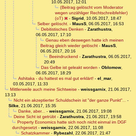
10.05.2017, 12:01
(Beitrag gelöscht vom Moderator
wegen unzähliger Rechtschreibfehler)
(oT)
-
Sigrid
,
10.05.2017, 18:47
Selber gelöscht.
-
MausS
,
06.05.2017, 16:53
Debitistisches Denken
-
Zarathustra
,
06.05.2017, 17:10
Genau eben deswegen hatte ich meinen
Beitrag gleich wieder gelöscht
-
MausS
,
06.05.2017, 20:16
Beeindruckend
-
Zarathustra
,
06.05.2017,
20:49
Das Gelbe ist geleakt worden
-
Oblomow
,
06.05.2017, 18:29
Ashitaka - du hattest es mal gut erklärt!
-
el_mar
,
03.05.2017, 11:33
Mittlerweile auch meine Sichtweise
-
weissgarnix
,
21.06.2017,
13:13
Nicht ein akzeptierter Schuldschein ist "der ganze Punkt"...
-
Silke
,
21.06.2017, 15:35
Danke, aber...
-
weissgarnix
,
21.06.2017, 19:08
Deine Sicht ist getrübt
-
Zarathustra
,
21.06.2017, 19:58
Property Economics hatte sich noch nicht einmal im DGF
durchgesetzt
-
weissgarnix
,
22.06.2017, 11:08
Schatzkammer
-
Rybezahl
,
22.06.2017, 21:47