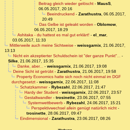
Beitrag gleich wieder gelöscht
-
MausS
,
06.05.2017, 20:16
Beeindruckend
-
Zarathustra
,
06.05.2017,
20:49
Das Gelbe ist geleakt worden
-
Oblomow
,
06.05.2017, 18:29
Ashitaka - du hattest es mal gut erklärt!
-
el_mar
,
03.05.2017, 11:33
Mittlerweile auch meine Sichtweise
-
weissgarnix
,
21.06.2017,
13:13
Nicht ein akzeptierter Schuldschein ist "der ganze Punkt"...
-
Silke
,
21.06.2017, 15:35
Danke, aber...
-
weissgarnix
,
21.06.2017, 19:08
Deine Sicht ist getrübt
-
Zarathustra
,
21.06.2017, 19:58
Property Economics hatte sich noch nicht einmal im DGF
durchgesetzt
-
weissgarnix
,
22.06.2017, 11:08
Schatzkammer
-
Rybezahl
,
22.06.2017, 21:47
Hardy der Student
-
weissgarnix
,
22.06.2017, 23:57
Gestaltwandler
-
trosinette
,
23.06.2017, 07:55
Systemwettbewerb
-
Rybezahl
,
24.06.2017, 15:21
Perspektivwechsel allein genügt natürlich nicht
-
trosinette
,
28.06.2017, 09:47
Eindimensional
-
Zarathustra
,
23.06.2017, 08:26
Werbung