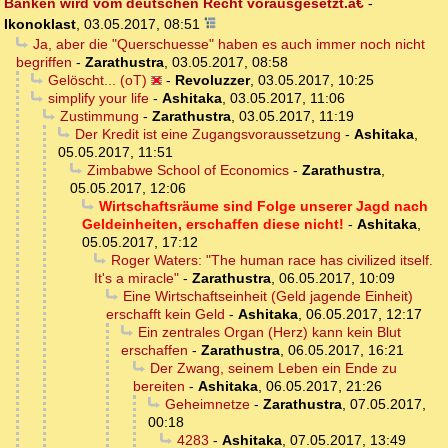
Banken wird vom deutschen Recht vorausgesetzt.â€
-
Ikonoklast
,
03.05.2017, 08:51
Ja, aber die "Querschuesse" haben es auch immer noch nicht
begriffen
-
Zarathustra
,
03.05.2017, 08:58
Gelöscht... (oT)
-
Revoluzzer
,
03.05.2017, 10:25
simplify your life
-
Ashitaka
,
03.05.2017, 11:06
Zustimmung
-
Zarathustra
,
03.05.2017, 11:19
Der Kredit ist eine Zugangsvoraussetzung
-
Ashitaka
,
05.05.2017, 11:51
Zimbabwe School of Economics
-
Zarathustra
,
05.05.2017, 12:06
Wirtschaftsräume sind Folge unserer Jagd nach
Geldeinheiten, erschaffen diese nicht!
-
Ashitaka
,
05.05.2017, 17:12
Roger Waters: "The human race has civilized itself.
It's a miracle"
-
Zarathustra
,
06.05.2017, 10:09
Eine Wirtschaftseinheit (Geld jagende Einheit)
erschafft kein Geld
-
Ashitaka
,
06.05.2017, 12:17
Ein zentrales Organ (Herz) kann kein Blut
erschaffen
-
Zarathustra
,
06.05.2017, 16:21
Der Zwang, seinem Leben ein Ende zu
bereiten
-
Ashitaka
,
06.05.2017, 21:26
Geheimnetze
-
Zarathustra
,
07.05.2017,
00:18
4283
-
Ashitaka
,
07.05.2017, 13:49