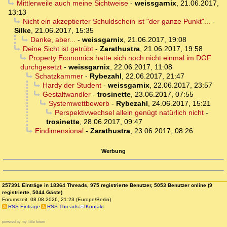
Mittlerweile auch meine Sichtweise
-
weissgarnix
,
21.06.2017,
13:13
Nicht ein akzeptierter Schuldschein ist "der ganze Punkt"...
-
Silke
,
21.06.2017, 15:35
Danke, aber...
-
weissgarnix
,
21.06.2017, 19:08
Deine Sicht ist getrübt
-
Zarathustra
,
21.06.2017, 19:58
Property Economics hatte sich noch nicht einmal im DGF
durchgesetzt
-
weissgarnix
,
22.06.2017, 11:08
Schatzkammer
-
Rybezahl
,
22.06.2017, 21:47
Hardy der Student
-
weissgarnix
,
22.06.2017, 23:57
Gestaltwandler
-
trosinette
,
23.06.2017, 07:55
Systemwettbewerb
-
Rybezahl
,
24.06.2017, 15:21
Perspektivwechsel allein genügt natürlich nicht
-
trosinette
,
28.06.2017, 09:47
Eindimensional
-
Zarathustra
,
23.06.2017, 08:26
Werbung
257391 Einträge in 18364 Threads, 975 registrierte Benutzer, 5053 Benutzer online (9
registrierte, 5044 Gäste)
Forumszeit: 08.08.2026, 21:23 (Europe/Berlin)
RSS Einträge
RSS Threads
Kontakt
powered by my little forum