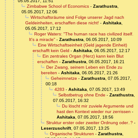
05.05.2017, 11:51
Zimbabwe School of Economics
-
Zarathustra
,
05.05.2017, 12:06
Wirtschaftsräume sind Folge unserer Jagd nach
Geldeinheiten, erschaffen diese nicht!
-
Ashitaka
,
05.05.2017, 17:12
Roger Waters: "The human race has civilized itself.
It's a miracle"
-
Zarathustra
,
06.05.2017, 10:09
Eine Wirtschaftseinheit (Geld jagende Einheit)
erschafft kein Geld
-
Ashitaka
,
06.05.2017, 12:17
Ein zentrales Organ (Herz) kann kein Blut
erschaffen
-
Zarathustra
,
06.05.2017, 16:21
Der Zwang, seinem Leben ein Ende zu
bereiten
-
Ashitaka
,
06.05.2017, 21:26
Geheimnetze
-
Zarathustra
,
07.05.2017,
00:18
4283
-
Ashitaka
,
07.05.2017, 13:49
Selbstbetrug ohne Ende
-
Zarathustra
,
07.05.2017, 16:32
Du löscht mir zuviele Argumente und
hast den Kontext wieder nur zerrissen
-
Ashitaka
,
07.05.2017, 18:56
Struktur erster oder zweiter Ordnung oder..?
-
Leserzuschrift
,
07.05.2017, 13:25
Organische Strukturen
-
Zarathustra
,