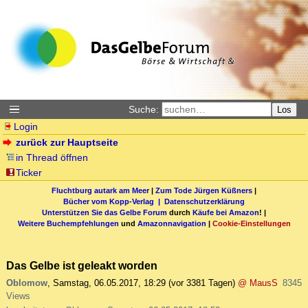
Suche:
Los
Login
zurück zur Hauptseite
in Thread öffnen
Ticker
Fluchtburg autark am Meer
|
Zum Tode Jürgen Küßners
|
Bücher vom Kopp-Verlag |
Datenschutzerklärung
Unterstützen Sie das Gelbe Forum
durch
Käufe bei Amazon
! |
Weitere Buchempfehlungen
und
Amazonnavigation
|
Cookie-Einstellungen
Das Gelbe ist geleakt worden
Oblomow
,
Samstag, 06.05.2017, 18:29
(vor 3381 Tagen)
@ MausS
8345
Views