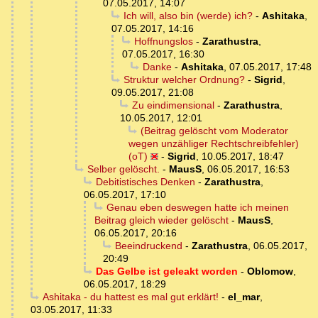
07.05.2017, 14:07
Ich will, also bin (werde) ich?
-
Ashitaka
,
07.05.2017, 14:16
Hoffnungslos
-
Zarathustra
,
07.05.2017, 16:30
Danke
-
Ashitaka
,
07.05.2017, 17:48
Struktur welcher Ordnung?
-
Sigrid
,
09.05.2017, 21:08
Zu eindimensional
-
Zarathustra
,
10.05.2017, 12:01
(Beitrag gelöscht vom Moderator
wegen unzähliger Rechtschreibfehler)
(oT)
-
Sigrid
,
10.05.2017, 18:47
Selber gelöscht.
-
MausS
,
06.05.2017, 16:53
Debitistisches Denken
-
Zarathustra
,
06.05.2017, 17:10
Genau eben deswegen hatte ich meinen
Beitrag gleich wieder gelöscht
-
MausS
,
06.05.2017, 20:16
Beeindruckend
-
Zarathustra
,
06.05.2017,
20:49
Das Gelbe ist geleakt worden
-
Oblomow
,
06.05.2017, 18:29
Ashitaka - du hattest es mal gut erklärt!
-
el_mar
,
03.05.2017, 11:33