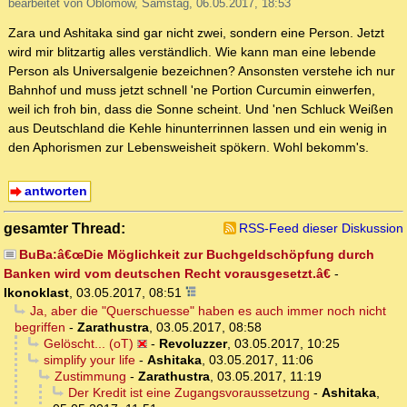
bearbeitet von Oblomow, Samstag, 06.05.2017, 18:53
Zara und Ashitaka sind gar nicht zwei, sondern eine Person. Jetzt
wird mir blitzartig alles verständlich. Wie kann man eine lebende
Person als Universalgenie bezeichnen? Ansonsten verstehe ich nur
Bahnhof und muss jetzt schnell 'ne Portion Curcumin einwerfen,
weil ich froh bin, dass die Sonne scheint. Und 'nen Schluck Weißen
aus Deutschland die Kehle hinunterrinnen lassen und ein wenig in
den Aphorismen zur Lebensweisheit spökern. Wohl bekomm's.
antworten
gesamter Thread:
RSS-Feed dieser Diskussion
BuBa:â€œDie Möglichkeit zur Buchgeldschöpfung durch
Banken wird vom deutschen Recht vorausgesetzt.â€
-
Ikonoklast
,
03.05.2017, 08:51
Ja, aber die "Querschuesse" haben es auch immer noch nicht
begriffen
-
Zarathustra
,
03.05.2017, 08:58
Gelöscht... (oT)
-
Revoluzzer
,
03.05.2017, 10:25
simplify your life
-
Ashitaka
,
03.05.2017, 11:06
Zustimmung
-
Zarathustra
,
03.05.2017, 11:19
Der Kredit ist eine Zugangsvoraussetzung
-
Ashitaka
,