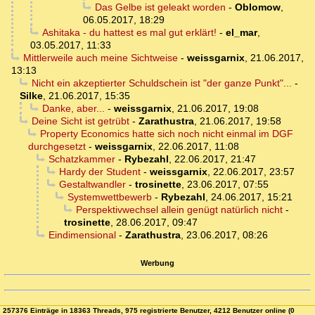
Das Gelbe ist geleakt worden
-
Oblomow
,
06.05.2017, 18:29
Ashitaka - du hattest es mal gut erklärt!
-
el_mar
,
03.05.2017, 11:33
Mittlerweile auch meine Sichtweise
-
weissgarnix
,
21.06.2017,
13:13
Nicht ein akzeptierter Schuldschein ist "der ganze Punkt"...
-
Silke
,
21.06.2017, 15:35
Danke, aber...
-
weissgarnix
,
21.06.2017, 19:08
Deine Sicht ist getrübt
-
Zarathustra
,
21.06.2017, 19:58
Property Economics hatte sich noch nicht einmal im DGF
durchgesetzt
-
weissgarnix
,
22.06.2017, 11:08
Schatzkammer
-
Rybezahl
,
22.06.2017, 21:47
Hardy der Student
-
weissgarnix
,
22.06.2017, 23:57
Gestaltwandler
-
trosinette
,
23.06.2017, 07:55
Systemwettbewerb
-
Rybezahl
,
24.06.2017, 15:21
Perspektivwechsel allein genügt natürlich nicht
-
trosinette
,
28.06.2017, 09:47
Eindimensional
-
Zarathustra
,
23.06.2017, 08:26
Werbung
257376 Einträge in 18363 Threads, 975 registrierte Benutzer, 4212 Benutzer online (0