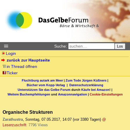
Suche:
Los
Login
zurück zur Hauptseite
in Thread öffnen
Ticker
Fluchtburg autark am Meer
|
Zum Tode Jürgen Küßners
|
Bücher vom Kopp-Verlag |
Datenschutzerklärung
Unterstützen Sie das Gelbe Forum
durch
Käufe bei Amazon
! |
Weitere Buchempfehlungen
und
Amazonnavigation
|
Cookie-Einstellungen
Organische Strukturen
Zarathustra
,
Sonntag, 07.05.2017, 14:07
(vor 3380 Tagen)
@
Leserzuschrift
7796 Views