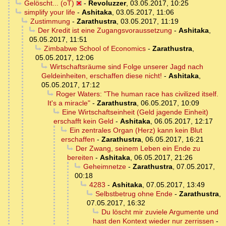
Gelöscht... (oT)
-
Revoluzzer
,
03.05.2017, 10:25
simplify your life
-
Ashitaka
,
03.05.2017, 11:06
Zustimmung
-
Zarathustra
,
03.05.2017, 11:19
Der Kredit ist eine Zugangsvoraussetzung
-
Ashitaka
,
05.05.2017, 11:51
Zimbabwe School of Economics
-
Zarathustra
,
05.05.2017, 12:06
Wirtschaftsräume sind Folge unserer Jagd nach
Geldeinheiten, erschaffen diese nicht!
-
Ashitaka
,
05.05.2017, 17:12
Roger Waters: "The human race has civilized itself.
It's a miracle"
-
Zarathustra
,
06.05.2017, 10:09
Eine Wirtschaftseinheit (Geld jagende Einheit)
erschafft kein Geld
-
Ashitaka
,
06.05.2017, 12:17
Ein zentrales Organ (Herz) kann kein Blut
erschaffen
-
Zarathustra
,
06.05.2017, 16:21
Der Zwang, seinem Leben ein Ende zu
bereiten
-
Ashitaka
,
06.05.2017, 21:26
Geheimnetze
-
Zarathustra
,
07.05.2017,
00:18
4283
-
Ashitaka
,
07.05.2017, 13:49
Selbstbetrug ohne Ende
-
Zarathustra
,
07.05.2017, 16:32
Du löscht mir zuviele Argumente und
hast den Kontext wieder nur zerrissen
-