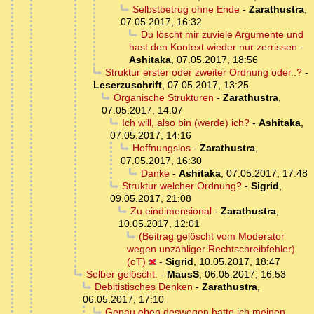
Selbstbetrug ohne Ende
-
Zarathustra
,
07.05.2017, 16:32
Du löscht mir zuviele Argumente und
hast den Kontext wieder nur zerrissen
-
Ashitaka
,
07.05.2017, 18:56
Struktur erster oder zweiter Ordnung oder..?
-
Leserzuschrift
,
07.05.2017, 13:25
Organische Strukturen
-
Zarathustra
,
07.05.2017, 14:07
Ich will, also bin (werde) ich?
-
Ashitaka
,
07.05.2017, 14:16
Hoffnungslos
-
Zarathustra
,
07.05.2017, 16:30
Danke
-
Ashitaka
,
07.05.2017, 17:48
Struktur welcher Ordnung?
-
Sigrid
,
09.05.2017, 21:08
Zu eindimensional
-
Zarathustra
,
10.05.2017, 12:01
(Beitrag gelöscht vom Moderator
wegen unzähliger Rechtschreibfehler)
(oT)
-
Sigrid
,
10.05.2017, 18:47
Selber gelöscht.
-
MausS
,
06.05.2017, 16:53
Debitistisches Denken
-
Zarathustra
,
06.05.2017, 17:10
Genau eben deswegen hatte ich meinen