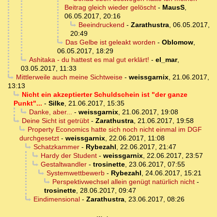
Beitrag gleich wieder gelöscht
-
MausS
,
06.05.2017, 20:16
Beeindruckend
-
Zarathustra
,
06.05.2017,
20:49
Das Gelbe ist geleakt worden
-
Oblomow
,
06.05.2017, 18:29
Ashitaka - du hattest es mal gut erklärt!
-
el_mar
,
03.05.2017, 11:33
Mittlerweile auch meine Sichtweise
-
weissgarnix
,
21.06.2017,
13:13
Nicht ein akzeptierter Schuldschein ist "der ganze
Punkt"...
-
Silke
,
21.06.2017, 15:35
Danke, aber...
-
weissgarnix
,
21.06.2017, 19:08
Deine Sicht ist getrübt
-
Zarathustra
,
21.06.2017, 19:58
Property Economics hatte sich noch nicht einmal im DGF
durchgesetzt
-
weissgarnix
,
22.06.2017, 11:08
Schatzkammer
-
Rybezahl
,
22.06.2017, 21:47
Hardy der Student
-
weissgarnix
,
22.06.2017, 23:57
Gestaltwandler
-
trosinette
,
23.06.2017, 07:55
Systemwettbewerb
-
Rybezahl
,
24.06.2017, 15:21
Perspektivwechsel allein genügt natürlich nicht
-
trosinette
,
28.06.2017, 09:47
Eindimensional
-
Zarathustra
,
23.06.2017, 08:26