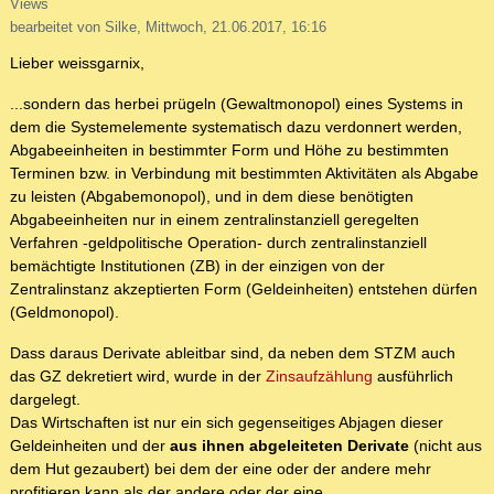
Views
bearbeitet von Silke, Mittwoch, 21.06.2017, 16:16
Lieber weissgarnix,
...sondern das herbei prügeln (Gewaltmonopol) eines Systems in
dem die Systemelemente systematisch dazu verdonnert werden,
Abgabeeinheiten in bestimmter Form und Höhe zu bestimmten
Terminen bzw. in Verbindung mit bestimmten Aktivitäten als Abgabe
zu leisten (Abgabemonopol), und in dem diese benötigten
Abgabeeinheiten nur in einem zentralinstanziell geregelten
Verfahren -geldpolitische Operation- durch zentralinstanziell
bemächtigte Institutionen (ZB) in der einzigen von der
Zentralinstanz akzeptierten Form (Geldeinheiten) entstehen dürfen
(Geldmonopol).
Dass daraus Derivate ableitbar sind, da neben dem STZM auch
das GZ dekretiert wird, wurde in der
Zinsaufzählung
ausführlich
dargelegt.
Das Wirtschaften ist nur ein sich gegenseitiges Abjagen dieser
Geldeinheiten und der
aus ihnen abgeleiteten Derivate
(nicht aus
dem Hut gezaubert) bei dem der eine oder der andere mehr
profitieren kann als der andere oder der eine.