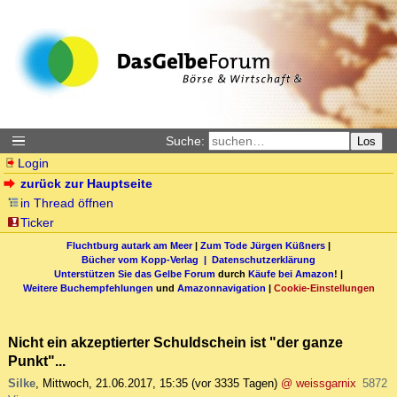
Suche:
Los
Login
zurück zur Hauptseite
in Thread öffnen
Ticker
Fluchtburg autark am Meer
|
Zum Tode Jürgen Küßners
|
Bücher vom Kopp-Verlag |
Datenschutzerklärung
Unterstützen Sie das Gelbe Forum
durch
Käufe bei Amazon
! |
Weitere Buchempfehlungen
und
Amazonnavigation
|
Cookie-Einstellungen
Nicht ein akzeptierter Schuldschein ist "der ganze
Punkt"...
Silke
,
Mittwoch, 21.06.2017, 15:35
(vor 3335 Tagen)
@ weissgarnix
5872