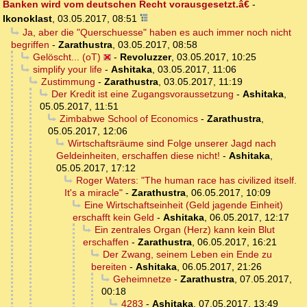
Banken wird vom deutschen Recht vorausgesetzt.â€
-
Ikonoklast
,
03.05.2017, 08:51
Ja, aber die "Querschuesse" haben es auch immer noch nicht
begriffen
-
Zarathustra
,
03.05.2017, 08:58
Gelöscht... (oT)
-
Revoluzzer
,
03.05.2017, 10:25
simplify your life
-
Ashitaka
,
03.05.2017, 11:06
Zustimmung
-
Zarathustra
,
03.05.2017, 11:19
Der Kredit ist eine Zugangsvoraussetzung
-
Ashitaka
,
05.05.2017, 11:51
Zimbabwe School of Economics
-
Zarathustra
,
05.05.2017, 12:06
Wirtschaftsräume sind Folge unserer Jagd nach
Geldeinheiten, erschaffen diese nicht!
-
Ashitaka
,
05.05.2017, 17:12
Roger Waters: "The human race has civilized itself.
It's a miracle"
-
Zarathustra
,
06.05.2017, 10:09
Eine Wirtschaftseinheit (Geld jagende Einheit)
erschafft kein Geld
-
Ashitaka
,
06.05.2017, 12:17
Ein zentrales Organ (Herz) kann kein Blut
erschaffen
-
Zarathustra
,
06.05.2017, 16:21
Der Zwang, seinem Leben ein Ende zu
bereiten
-
Ashitaka
,
06.05.2017, 21:26
Geheimnetze
-
Zarathustra
,
07.05.2017,
00:18
4283
-
Ashitaka
,
07.05.2017, 13:49