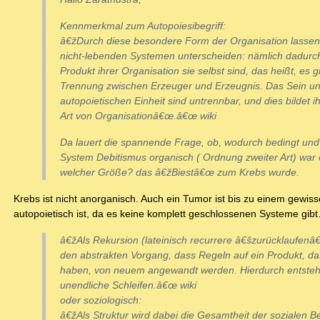
Kennmerkmal zum Autopoiesibegriff:
â€žDurch diese besondere Form der Organisation lassen
nicht-lebenden Systemen unterscheiden: nämlich dadurc
Produkt ihrer Organisation sie selbst sind, das heißt, es g
Trennung zwischen Erzeuger und Erzeugnis. Das Sein un
autopoietischen Einheit sind untrennbar, und dies bildet i
Art von Organisationâ€œ.â€œ wiki
Da lauert die spannende Frage, ob, wodurch bedingt und
System Debitismus organisch ( Ordnung zweiter Art) war 
welcher Größe? das â€žBiestâ€œ zum Krebs wurde.
Krebs ist nicht anorganisch. Auch ein Tumor ist bis zu einem gewis
autopoietisch ist, da es keine komplett geschlossenen Systeme gib
â€žAls Rekursion (lateinisch recurrere â€šzurücklaufenâ
den abstrakten Vorgang, dass Regeln auf ein Produkt, da
haben, von neuem angewandt werden. Hierdurch entstehe
unendliche Schleifen.â€œ wiki
oder soziologisch:
â€žAls Struktur wird dabei die Gesamtheit der sozialen 