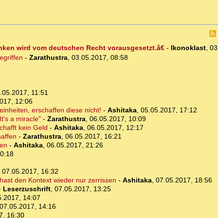
ken wird vom deutschen Recht vorausgesetzt.â€
-
Ikonoklast
,
03
egriffen
-
Zarathustra
,
03.05.2017, 08:58
.05.2017, 11:51
017, 12:06
nheiten, erschaffen diese nicht!
-
Ashitaka
,
05.05.2017, 17:12
t's a miracle"
-
Zarathustra
,
06.05.2017, 10:09
chafft kein Geld
-
Ashitaka
,
06.05.2017, 12:17
haffen
-
Zarathustra
,
06.05.2017, 16:21
ten
-
Ashitaka
,
06.05.2017, 21:26
00:18
,
07.05.2017, 16:32
hast den Kontext wieder nur zerrissen
-
Ashitaka
,
07.05.2017, 18:56
-
Leserzuschrift
,
07.05.2017, 13:25
5.2017, 14:07
07.05.2017, 14:16
7, 16:30