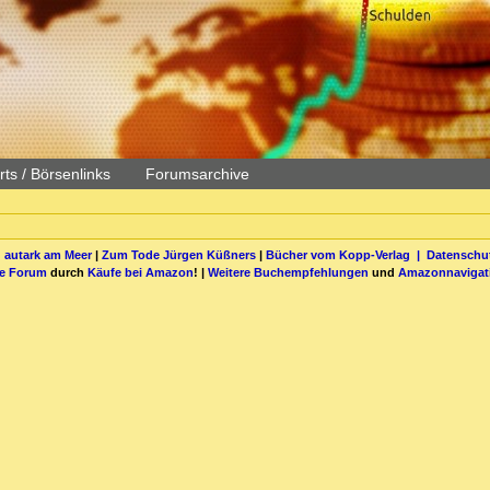
ts / Börsenlinks
Forumsarchive
 autark am Meer
|
Zum Tode Jürgen Küßners
|
Bücher vom Kopp-Verlag |
Datenschut
be Forum
durch
Käufe bei Amazon
! |
Weitere Buchempfehlungen
und
Amazonnavigat