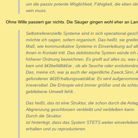
um die passiv potente Möglichkeit, Fähigkeit, die eben 
sein muss.
Ohne Wille passiert gar nichts. Die Säuger gingen wohl eher an Land,
Selbstreferenzielle Systeme sind in sich operational gesc
möchte ich sagen, sofern organisch. Das heißt, sie greife
Maß, wie kommunikative Systeme in Einverleibung auf all
ihnen in Kontakt tritt. Das debitistische System würde ich
höherer Ordnung bezeichnen. Es greift auf alles zu, w
kam und â€žbefälltâ€œ ; ob als Seuche oder evolutionä
Das, meine ich, war ja auch der eigentliche Zweck,Sinn, 
gefundener â€žErhaltungssatzâ€œ. Es wird aufgenomme
irreversibel. Die Entropie wird immer größer und da schlu
gebliebene Umwelt fehlt...
Das heißt, das ist eine Struktur, die schon durch die Anlag
Abgrenzung geschlossen verbleibt und verbleiben kann.
Durch die Struktur
ist hinterlegt, dass das System STETS weiter einverleibe
erhalten und zu reproduzieren.