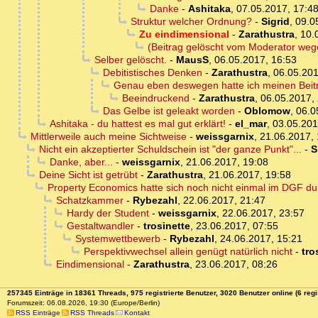
Danke
-
Ashitaka
,
07.05.2017, 17:4
Struktur welcher Ordnung?
-
Sigrid
,
09.0
Zu eindimensional
-
Zarathustra
,
10.
(Beitrag gelöscht vom Moderator wege
Selber gelöscht.
-
MausS
,
06.05.2017, 16:53
Debitistisches Denken
-
Zarathustra
,
06.05.201
Genau eben deswegen hatte ich meinen Beitr
Beeindruckend
-
Zarathustra
,
06.05.2017,
Das Gelbe ist geleakt worden
-
Oblomow
,
06.0
Ashitaka - du hattest es mal gut erklärt!
-
el_mar
,
03.05.201
Mittlerweile auch meine Sichtweise
-
weissgarnix
,
21.06.2017, 
Nicht ein akzeptierter Schuldschein ist "der ganze Punkt"...
-
S
Danke, aber...
-
weissgarnix
,
21.06.2017, 19:08
Deine Sicht ist getrübt
-
Zarathustra
,
21.06.2017, 19:58
Property Economics hatte sich noch nicht einmal im DGF du
Schatzkammer
-
Rybezahl
,
22.06.2017, 21:47
Hardy der Student
-
weissgarnix
,
22.06.2017, 23:57
Gestaltwandler
-
trosinette
,
23.06.2017, 07:55
Systemwettbewerb
-
Rybezahl
,
24.06.2017, 15:21
Perspektivwechsel allein genügt natürlich nicht
-
tro
Eindimensional
-
Zarathustra
,
23.06.2017, 08:26
257345 Einträge in 18361 Threads, 975 registrierte Benutzer, 3020 Benutzer online (6 regi
Forumszeit: 06.08.2026, 19:30 (Europe/Berlin)
RSS Einträge
RSS Threads
Kontakt