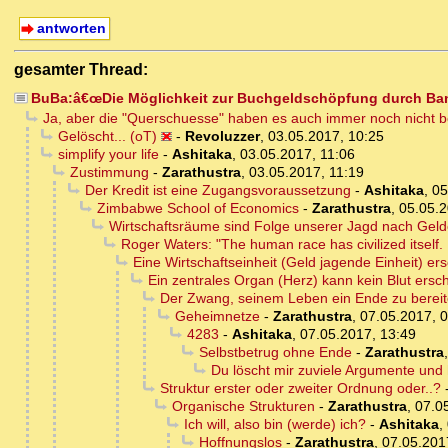
antworten
gesamter Thread:
BuBa:â€œDie Möglichkeit zur Buchgeldschöpfung durch Ban
Ja, aber die "Querschuesse" haben es auch immer noch nicht b
Gelöscht... (oT)
-
Revoluzzer
,
03.05.2017, 10:25
simplify your life
-
Ashitaka
,
03.05.2017, 11:06
Zustimmung
-
Zarathustra
,
03.05.2017, 11:19
Der Kredit ist eine Zugangsvoraussetzung
-
Ashitaka
,
05
Zimbabwe School of Economics
-
Zarathustra
,
05.05.2
Wirtschaftsräume sind Folge unserer Jagd nach Geldei
Roger Waters: "The human race has civilized itself. I
Eine Wirtschaftseinheit (Geld jagende Einheit) ers
Ein zentrales Organ (Herz) kann kein Blut ersc
Der Zwang, seinem Leben ein Ende zu berei
Geheimnetze
-
Zarathustra
,
07.05.2017, 
4283
-
Ashitaka
,
07.05.2017, 13:49
Selbstbetrug ohne Ende
-
Zarathustra
Du löscht mir zuviele Argumente und 
Struktur erster oder zweiter Ordnung oder..?
Organische Strukturen
-
Zarathustra
,
07.0
Ich will, also bin (werde) ich?
-
Ashitaka
,
Hoffnungslos
-
Zarathustra
,
07.05.201