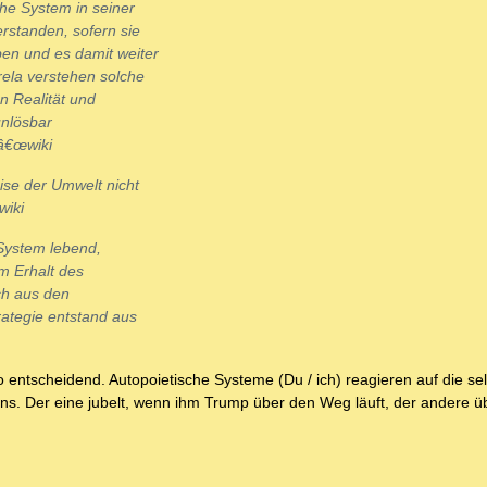
he System in seiner
standen, sofern sie
en und es damit weiter
rela verstehen solche
n Realität und
unlösbar
â€œwiki
se der Umwelt nicht
wiki
 System lebend,
m Erhalt des
ch aus den
ategie entstand aus
o entscheidend. Autopoietische Systeme (Du / ich) reagieren auf die s
lens. Der eine jubelt, wenn ihm Trump über den Weg läuft, der andere üb