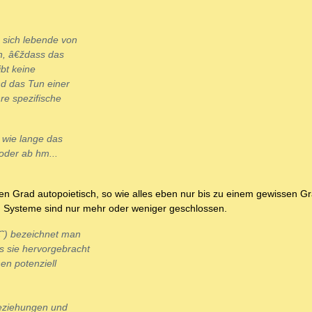
 sich lebende von
h, â€ždass das
ibt keine
d das Tun einer
hre spezifische
 wie lange das
oder ab hm...
sen Grad autopoietisch, so wie alles eben nur bis zu einem gewissen G
t. Systeme sind nur mehr oder weniger geschlossen.
€˜) bezeichnet man
s sie hervorgebracht
n potenziell
Beziehungen und