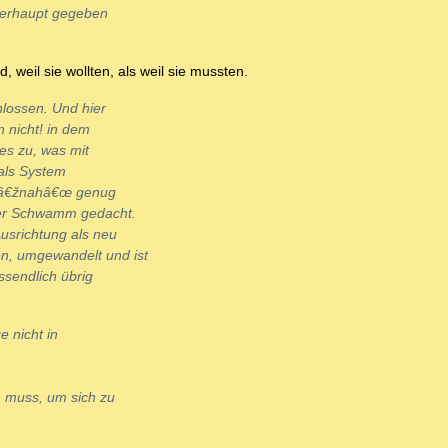
überhaupt gegeben
 weil sie wollten, als weil sie mussten.
hlossen. Und hier
n nicht! in dem
es zu, was mit
 als System
as â€žnahâ€œ genug
rer Schwamm gedacht.
Ausrichtung als neu
n, umgewandelt und ist
ssendlich übrig
e nicht in
n muss, um sich zu