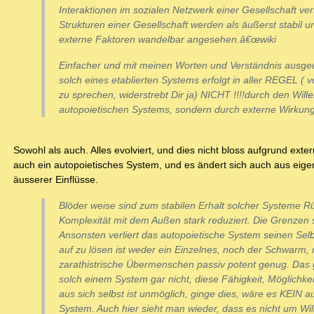
Interaktionen im sozialen Netzwerk einer Gesellschaft ve
Strukturen einer Gesellschaft werden als äußerst stabil u
externe Faktoren wandelbar angesehen.â€œwiki
Einfacher und mit meinen Worten und Verständnis ausge
solch eines etablierten Systems erfolgt in aller REGEL 
zu sprechen, widerstrebt Dir ja) NICHT !!!!durch den Will
autopoietischen Systems, sondern durch externe Wirkun
Sowohl als auch. Alles evolviert, und dies nicht bloss aufgrund exte
auch ein autopoietisches System, und es ändert sich auch aus eigen
äusserer Einflüsse.
Blöder weise sind zum stabilen Erhalt solcher Systeme 
Komplexität mit dem Außen stark reduziert. Die Grenzen 
Ansonsten verliert das autopoietische System seinen Selb
auf zu lösen ist weder ein Einzelnes, noch der Schwarm,
zarathistrische Übermenschen passiv potent genug. Das 
solch einem System gar nicht, diese Fähigkeit, Möglichke
aus sich selbst ist unmöglich, ginge dies, wäre es KEIN a
System. Auch hier sieht man wieder, dass es nicht um Wil