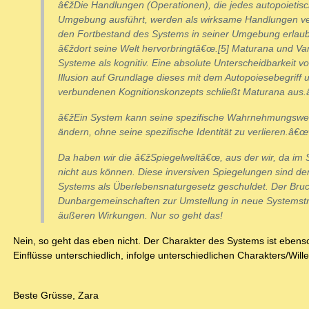
â€žDie Handlungen (Operationen), die jedes autopoietisc
Umgebung ausführt, werden als wirksame Handlungen ver
den Fortbestand des Systems in seiner Umgebung erlaub
â€ždort seine Welt hervorbringtâ€œ.[5] Maturana und Va
Systeme als kognitiv. Eine absolute Unterscheidbarkeit vo
Illusion auf Grundlage dieses mit dem Autopoiesebegriff 
verbundenen Kognitionskonzepts schließt Maturana aus.
â€žEin System kann seine spezifische Wahrnehmungswei
ändern, ohne seine spezifische Identität zu verlieren.â€œ
Da haben wir die â€žSpiegelweltâ€œ, aus der wir, da im
nicht aus können. Diese inversiven Spiegelungen sind de
Systems als Überlebensnaturgesetz geschuldet. Der Bru
Dunbargemeinschaften zur Umstellung in neue Systemstr
äußeren Wirkungen. Nur so geht das!
Nein, so geht das eben nicht. Der Charakter des Systems ist ebens
Einflüsse unterschiedlich, infolge unterschiedlichen Charakters/Wil
Beste Grüsse, Zara