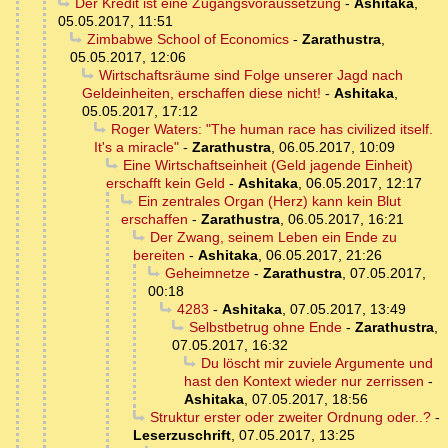
Der Kredit ist eine Zugangsvoraussetzung
-
Ashitaka
,
05.05.2017, 11:51
Zimbabwe School of Economics
-
Zarathustra
,
05.05.2017, 12:06
Wirtschaftsräume sind Folge unserer Jagd nach
Geldeinheiten, erschaffen diese nicht!
-
Ashitaka
,
05.05.2017, 17:12
Roger Waters: "The human race has civilized itself.
It's a miracle"
-
Zarathustra
,
06.05.2017, 10:09
Eine Wirtschaftseinheit (Geld jagende Einheit)
erschafft kein Geld
-
Ashitaka
,
06.05.2017, 12:17
Ein zentrales Organ (Herz) kann kein Blut
erschaffen
-
Zarathustra
,
06.05.2017, 16:21
Der Zwang, seinem Leben ein Ende zu
bereiten
-
Ashitaka
,
06.05.2017, 21:26
Geheimnetze
-
Zarathustra
,
07.05.2017,
00:18
4283
-
Ashitaka
,
07.05.2017, 13:49
Selbstbetrug ohne Ende
-
Zarathustra
,
07.05.2017, 16:32
Du löscht mir zuviele Argumente und
hast den Kontext wieder nur zerrissen
-
Ashitaka
,
07.05.2017, 18:56
Struktur erster oder zweiter Ordnung oder..?
-
Leserzuschrift
,
07.05.2017, 13:25