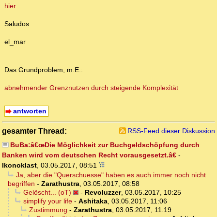
hier
Saludos
el_mar
Das Grundproblem, m.E.:
abnehmender Grenznutzen durch steigende Komplexität
antworten
gesamter Thread:
RSS-Feed dieser Diskussion
BuBa:â€œDie Möglichkeit zur Buchgeldschöpfung durch
Banken wird vom deutschen Recht vorausgesetzt.â€
-
Ikonoklast
,
03.05.2017, 08:51
Ja, aber die "Querschuesse" haben es auch immer noch nicht
begriffen
-
Zarathustra
,
03.05.2017, 08:58
Gelöscht... (oT)
-
Revoluzzer
,
03.05.2017, 10:25
simplify your life
-
Ashitaka
,
03.05.2017, 11:06
Zustimmung
-
Zarathustra
,
03.05.2017, 11:19