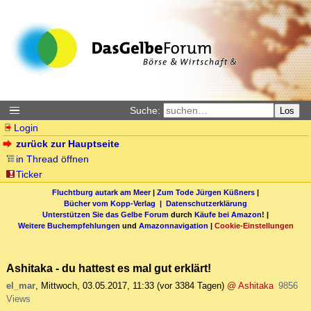
Suche:
Los
Login
zurück zur Hauptseite
in Thread öffnen
Ticker
Fluchtburg autark am Meer
|
Zum Tode Jürgen Küßners
|
Bücher vom Kopp-Verlag |
Datenschutzerklärung
Unterstützen Sie das Gelbe Forum
durch
Käufe bei Amazon
! |
Weitere Buchempfehlungen
und
Amazonnavigation
|
Cookie-Einstellungen
Ashitaka - du hattest es mal gut erklärt!
el_mar
,
Mittwoch, 03.05.2017, 11:33
(vor 3384 Tagen)
@ Ashitaka
9856
Views