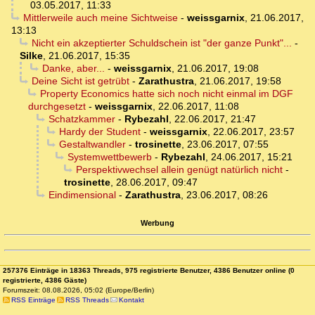
03.05.2017, 11:33
Mittlerweile auch meine Sichtweise
-
weissgarnix
,
21.06.2017,
13:13
Nicht ein akzeptierter Schuldschein ist "der ganze Punkt"...
-
Silke
,
21.06.2017, 15:35
Danke, aber...
-
weissgarnix
,
21.06.2017, 19:08
Deine Sicht ist getrübt
-
Zarathustra
,
21.06.2017, 19:58
Property Economics hatte sich noch nicht einmal im DGF
durchgesetzt
-
weissgarnix
,
22.06.2017, 11:08
Schatzkammer
-
Rybezahl
,
22.06.2017, 21:47
Hardy der Student
-
weissgarnix
,
22.06.2017, 23:57
Gestaltwandler
-
trosinette
,
23.06.2017, 07:55
Systemwettbewerb
-
Rybezahl
,
24.06.2017, 15:21
Perspektivwechsel allein genügt natürlich nicht
-
trosinette
,
28.06.2017, 09:47
Eindimensional
-
Zarathustra
,
23.06.2017, 08:26
Werbung
257376 Einträge in 18363 Threads, 975 registrierte Benutzer, 4386 Benutzer online (0
registrierte, 4386 Gäste)
Forumszeit: 08.08.2026, 05:02 (Europe/Berlin)
RSS Einträge
RSS Threads
Kontakt