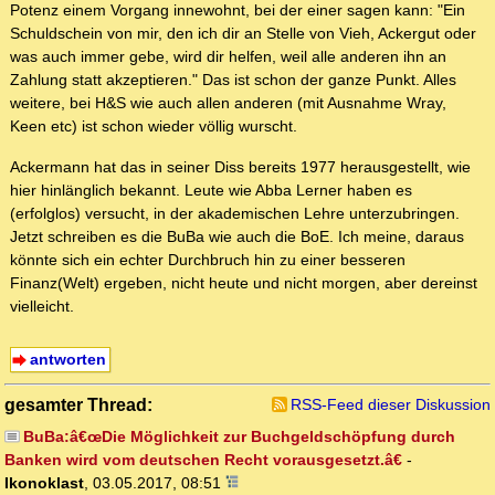
Potenz einem Vorgang innewohnt, bei der einer sagen kann: "Ein
Schuldschein von mir, den ich dir an Stelle von Vieh, Ackergut oder
was auch immer gebe, wird dir helfen, weil alle anderen ihn an
Zahlung statt akzeptieren." Das ist schon der ganze Punkt. Alles
weitere, bei H&S wie auch allen anderen (mit Ausnahme Wray,
Keen etc) ist schon wieder völlig wurscht.
Ackermann hat das in seiner Diss bereits 1977 herausgestellt, wie
hier hinlänglich bekannt. Leute wie Abba Lerner haben es
(erfolglos) versucht, in der akademischen Lehre unterzubringen.
Jetzt schreiben es die BuBa wie auch die BoE. Ich meine, daraus
könnte sich ein echter Durchbruch hin zu einer besseren
Finanz(Welt) ergeben, nicht heute und nicht morgen, aber dereinst
vielleicht.
antworten
gesamter Thread:
RSS-Feed dieser Diskussion
BuBa:â€œDie Möglichkeit zur Buchgeldschöpfung durch
Banken wird vom deutschen Recht vorausgesetzt.â€
-
Ikonoklast
,
03.05.2017, 08:51