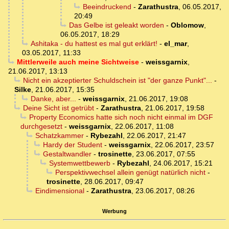
Beeindruckend
-
Zarathustra
,
06.05.2017,
20:49
Das Gelbe ist geleakt worden
-
Oblomow
,
06.05.2017, 18:29
Ashitaka - du hattest es mal gut erklärt!
-
el_mar
,
03.05.2017, 11:33
Mittlerweile auch meine Sichtweise
-
weissgarnix
,
21.06.2017, 13:13
Nicht ein akzeptierter Schuldschein ist "der ganze Punkt"...
-
Silke
,
21.06.2017, 15:35
Danke, aber...
-
weissgarnix
,
21.06.2017, 19:08
Deine Sicht ist getrübt
-
Zarathustra
,
21.06.2017, 19:58
Property Economics hatte sich noch nicht einmal im DGF
durchgesetzt
-
weissgarnix
,
22.06.2017, 11:08
Schatzkammer
-
Rybezahl
,
22.06.2017, 21:47
Hardy der Student
-
weissgarnix
,
22.06.2017, 23:57
Gestaltwandler
-
trosinette
,
23.06.2017, 07:55
Systemwettbewerb
-
Rybezahl
,
24.06.2017, 15:21
Perspektivwechsel allein genügt natürlich nicht
-
trosinette
,
28.06.2017, 09:47
Eindimensional
-
Zarathustra
,
23.06.2017, 08:26
Werbung