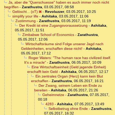
Ja, aber die "Querschuesse" haben es auch immer noch nicht
begriffen
-
Zarathustra
,
03.05.2017, 08:58
Gelöscht... (oT)
-
Revoluzzer
,
03.05.2017, 10:25
simplify your life
-
Ashitaka
,
03.05.2017, 11:06
Zustimmung
-
Zarathustra
,
03.05.2017, 11:19
Der Kredit ist eine Zugangsvoraussetzung
-
Ashitaka
,
05.05.2017, 11:51
Zimbabwe School of Economics
-
Zarathustra
,
05.05.2017, 12:06
Wirtschaftsräume sind Folge unserer Jagd nach
Geldeinheiten, erschaffen diese nicht!
-
Ashitaka
,
05.05.2017, 17:12
Roger Waters: "The human race has civilized itself.
It's a miracle"
-
Zarathustra
,
06.05.2017, 10:09
Eine Wirtschaftseinheit (Geld jagende Einheit)
erschafft kein Geld
-
Ashitaka
,
06.05.2017, 12:17
Ein zentrales Organ (Herz) kann kein Blut
erschaffen
-
Zarathustra
,
06.05.2017, 16:21
Der Zwang, seinem Leben ein Ende zu
bereiten
-
Ashitaka
,
06.05.2017, 21:26
Geheimnetze
-
Zarathustra
,
07.05.2017,
00:18
4283
-
Ashitaka
,
07.05.2017, 13:49
Selbstbetrug ohne Ende
-
Zarathustra
,
07.05.2017, 16:32