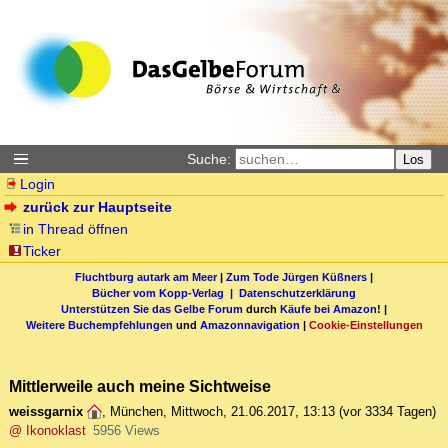
Suche:
Los
Login
zurück zur Hauptseite
in Thread öffnen
Ticker
Fluchtburg autark am Meer
|
Zum Tode Jürgen Küßners
|
Bücher vom Kopp-Verlag |
Datenschutzerklärung
Unterstützen Sie das Gelbe Forum
durch
Käufe bei Amazon
! |
Weitere Buchempfehlungen
und
Amazonnavigation
|
Cookie-Einstellungen
Mittlerweile auch meine Sichtweise
weissgarnix
,
München
,
Mittwoch, 21.06.2017, 13:13
(vor 3334 Tagen)
@ Ikonoklast
5956 Views