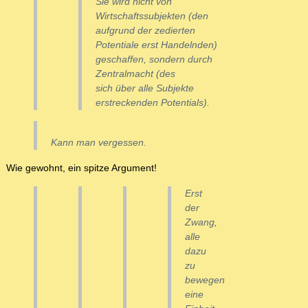
Sie wird nicht von
Wirtschaftssubjekten (den
aufgrund der zedierten
Potentiale erst Handelnden)
geschaffen, sondern durch
Zentralmacht (des
sich über alle Subjekte
erstreckenden Potentials).
Kann man vergessen.
Wie gewohnt, ein spitze Argument!
Erst
der
Zwang,
alle
dazu
zu
bewegen
eine