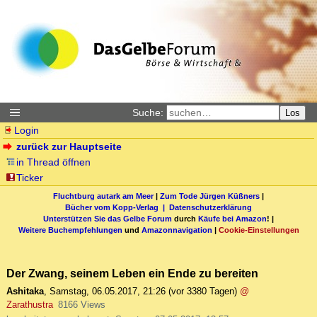
Suche:
Los
Login
zurück zur Hauptseite
in Thread öffnen
Ticker
Fluchtburg autark am Meer
|
Zum Tode Jürgen Küßners
|
Bücher vom Kopp-Verlag |
Datenschutzerklärung
Unterstützen Sie das Gelbe Forum
durch
Käufe bei Amazon
! |
Weitere Buchempfehlungen
und
Amazonnavigation
|
Cookie-Einstellungen
Der Zwang, seinem Leben ein Ende zu bereiten
Ashitaka
,
Samstag, 06.05.2017, 21:26
(vor 3380 Tagen)
@
Zarathustra
8166 Views