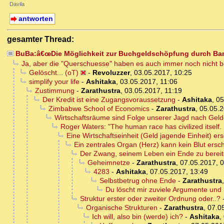
Davila
antworten
gesamter Thread:
BuBa:â€œDie Möglichkeit zur Buchgeldschöpfung durch Ban
Ja, aber die "Querschuesse" haben es auch immer noch nicht b
Gelöscht... (oT)
-
Revoluzzer
,
03.05.2017, 10:25
simplify your life
-
Ashitaka
,
03.05.2017, 11:06
Zustimmung
-
Zarathustra
,
03.05.2017, 11:19
Der Kredit ist eine Zugangsvoraussetzung
-
Ashitaka
,
05
Zimbabwe School of Economics
-
Zarathustra
,
05.05.2
Wirtschaftsräume sind Folge unserer Jagd nach Geldei
Roger Waters: "The human race has civilized itself. I
Eine Wirtschaftseinheit (Geld jagende Einheit) ers
Ein zentrales Organ (Herz) kann kein Blut ersc
Der Zwang, seinem Leben ein Ende zu berei
Geheimnetze
-
Zarathustra
,
07.05.2017, 
4283
-
Ashitaka
,
07.05.2017, 13:49
Selbstbetrug ohne Ende
-
Zarathustra
Du löscht mir zuviele Argumente und 
Struktur erster oder zweiter Ordnung oder..?
Organische Strukturen
-
Zarathustra
,
07.0
Ich will, also bin (werde) ich?
-
Ashitaka
,