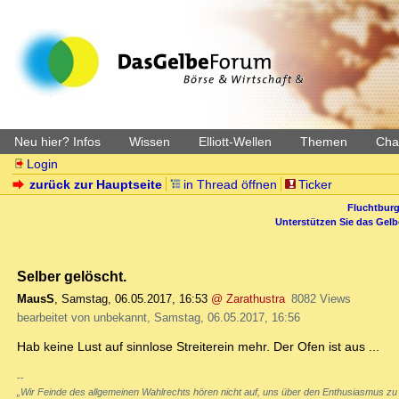
Neu hier? Infos
Wissen
Elliott-Wellen
Themen
Char
Login
zurück zur Hauptseite
in Thread öffnen
Ticker
Fluchtburg
Unterstützen Sie das Gel
Selber gelöscht.
MausS
,
Samstag, 06.05.2017, 16:53
@ Zarathustra
8082 Views
bearbeitet von unbekannt, Samstag, 06.05.2017, 16:56
Hab keine Lust auf sinnlose Streiterein mehr. Der Ofen ist aus ...
--
„Wir Feinde des allgemeinen Wahlrechts hören nicht auf, uns über den Enthusiasmus zu