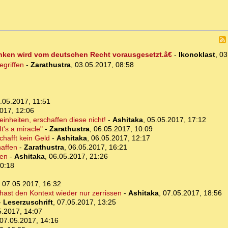
ken wird vom deutschen Recht vorausgesetzt.â€
-
Ikonoklast
,
03
egriffen
-
Zarathustra
,
03.05.2017, 08:58
.05.2017, 11:51
017, 12:06
nheiten, erschaffen diese nicht!
-
Ashitaka
,
05.05.2017, 17:12
t's a miracle"
-
Zarathustra
,
06.05.2017, 10:09
chafft kein Geld
-
Ashitaka
,
06.05.2017, 12:17
haffen
-
Zarathustra
,
06.05.2017, 16:21
ten
-
Ashitaka
,
06.05.2017, 21:26
00:18
,
07.05.2017, 16:32
hast den Kontext wieder nur zerrissen
-
Ashitaka
,
07.05.2017, 18:56
-
Leserzuschrift
,
07.05.2017, 13:25
5.2017, 14:07
07.05.2017, 14:16