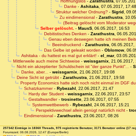
Hoffnungslos
-
Zarathustra
,
07.05.201
Danke
-
Ashitaka
,
07.05.2017, 17:4
Struktur welcher Ordnung?
-
Sigrid
,
09.0
Zu eindimensional
-
Zarathustra
,
10.05
(Beitrag gelöscht vom Moderator wege
Selber gelöscht.
-
MausS
,
06.05.2017, 16:53
Debitistisches Denken
-
Zarathustra
,
06.05.201
Genau eben deswegen hatte ich meinen Beitr
Beeindruckend
-
Zarathustra
,
06.05.2017,
Das Gelbe ist geleakt worden
-
Oblomow
,
06.0
Ashitaka - du hattest es mal gut erklärt!
-
el_mar
,
03.05.201
Mittlerweile auch meine Sichtweise
-
weissgarnix
,
21.06.2017, 
Nicht ein akzeptierter Schuldschein ist "der ganze Punkt"...
-
S
Danke, aber...
-
weissgarnix
,
21.06.2017, 19:08
Deine Sicht ist getrübt
-
Zarathustra
,
21.06.2017, 19:58
Property Economics hatte sich noch nicht einmal im DGF du
Schatzkammer
-
Rybezahl
,
22.06.2017, 21:47
Hardy der Student
-
weissgarnix
,
22.06.2017, 23:57
Gestaltwandler
-
trosinette
,
23.06.2017, 07:55
Systemwettbewerb
-
Rybezahl
,
24.06.2017, 15:21
Perspektivwechsel allein genügt natürlich nicht
-
tro
Eindimensional
-
Zarathustra
,
23.06.2017, 08:26
257342 Einträge in 18360 Threads, 975 registrierte Benutzer, 3171 Benutzer online (17 reg
Forumszeit: 06.08.2026, 12:47 (Europe/Berlin)