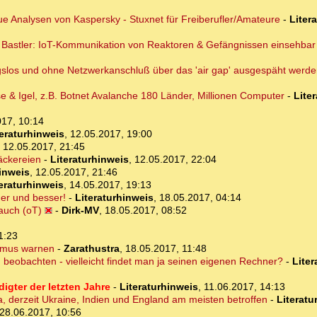
eue Analysen von Kaspersky - Stuxnet für Freiberufler/Amateure
-
Liter
r Bastler: IoT-Kommunikation von Reaktoren & Gefängnissen einsehbar
los und ohne Netzwerkanschluß über das 'air gap' ausgespäht werde
e & Igel, z.B. Botnet Avalanche 180 Länder, Millionen Computer
-
Lite
017, 10:14
teraturhinweis
,
12.05.2017, 19:00
,
12.05.2017, 21:45
Bäckereien
-
Literaturhinweis
,
12.05.2017, 22:04
hinweis
,
12.05.2017, 21:46
eraturhinweis
,
14.05.2017, 19:13
ßer und besser!
-
Literaturhinweis
,
18.05.2017, 04:14
 auch (oT)
-
Dirk-MV
,
18.05.2017, 08:52
1:23
ismus warnen
-
Zarathustra
,
18.05.2017, 11:48
 beobachten - vielleicht findet man ja seinen eigenen Rechner?
-
Liter
igter der letzten Jahre
-
Literaturhinweis
,
11.06.2017, 14:13
, derzeit Ukraine, Indien und England am meisten betroffen
-
Literatu
28.06.2017, 10:56