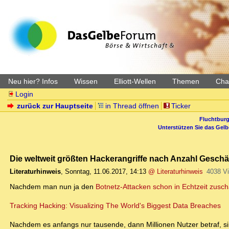
Neu hier? Infos
Wissen
Elliott-Wellen
Themen
Char
Login
zurück zur Hauptseite
in Thread öffnen
Ticker
Fluchtburg
Unterstützen Sie das Gel
Die weltweit größten Hackerangriffe nach Anzahl Geschäd
Literaturhinweis
,
Sonntag, 11.06.2017, 14:13
@ Literaturhinweis
4038 V
Nachdem man nun ja den
Botnetz-Attacken schon in Echtzeit zusc
Tracking Hacking: Visualizing The World's Biggest Data Breaches
Nachdem es anfangs nur tausende, dann Millionen Nutzer betraf, si