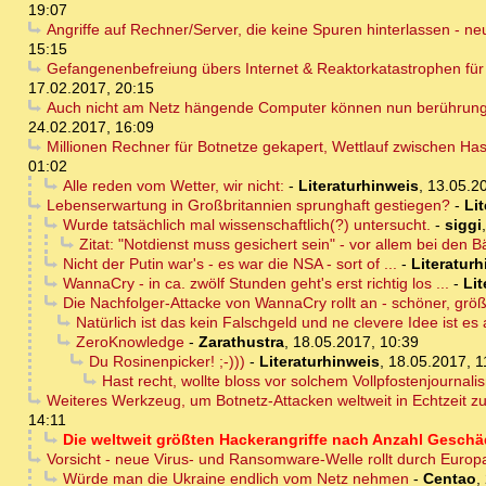
19:07
Angriffe auf Rechner/Server, die keine Spuren hinterlassen - n
15:15
Gefangenenbefreiung übers Internet & Reaktorkatastrophen fü
17.02.2017, 20:15
Auch nicht am Netz hängende Computer können nun berührungs
24.02.2017, 16:09
Millionen Rechner für Botnetze gekapert, Wettlauf zwischen Has
01:02
Alle reden vom Wetter, wir nicht:
-
Literaturhinweis
,
13.05.2
Lebenserwartung in Großbritannien sprunghaft gestiegen?
-
Li
Wurde tatsächlich mal wissenschaftlich(?) untersucht.
-
siggi
Zitat: "Notdienst muss gesichert sein" - vor allem bei den 
Nicht der Putin war's - es war die NSA - sort of ...
-
Literatur
WannaCry - in ca. zwölf Stunden geht's erst richtig los ...
-
Lit
Die Nachfolger-Attacke von WannaCry rollt an - schöner, grö
Natürlich ist das kein Falschgeld und ne clevere Idee ist es
ZeroKnowledge
-
Zarathustra
,
18.05.2017, 10:39
Du Rosinenpicker! ;-)))
-
Literaturhinweis
,
18.05.2017, 1
Hast recht, wollte bloss vor solchem Vollpfostenjournal
Weiteres Werkzeug, um Botnetz-Attacken weltweit in Echtzeit zu
14:11
Die weltweit größten Hackerangriffe nach Anzahl Geschäd
Vorsicht - neue Virus- und Ransomware-Welle rollt durch Europa
Würde man die Ukraine endlich vom Netz nehmen
-
Centao
,