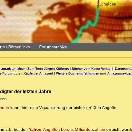
ts / Börsenlinks
Forumsarchive
 autark am Meer
|
Zum Tode Jürgen Küßners
|
Bücher vom Kopp-Verlag |
Datenschut
be Forum
durch
Käufe bei Amazon
! |
Weitere Buchempfehlungen
und
Amazonnavigat
igter der letzten Jahre
iews
hauen
kann, hier eine Visualisierung der bisher größten Angriffe:
nd z.B. bei den
Yahoo
-Angriffen bereits Milliardenzahlen
erreicht word