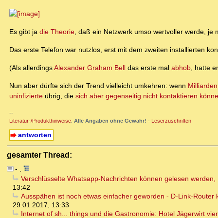
Es gibt ja
die Theorie
, daß ein Netzwerk umso wertvoller werde, je
Das erste Telefon war nutzlos, erst mit dem zweiten installierten
(Als allerdings
Alexander Graham Bell
das erste mal
abhob
, hatte e
Nun aber dürfte sich der Trend vielleicht umkehren: wenn
Milliarde
uninfizierte
übrig, die
sich aber gegenseitig nicht kontaktieren könn
--
Literatur-/Produkthinweise
.
Alle Angaben ohne Gewähr!
-
Leserzuschriften
antworten
gesamter Thread:
-
,
Verschlüsselte Whatsapp-Nachrichten können gelesen werden, B
13:42
Ausspähen ist noch etwas einfacher geworden - D-Link-Router
29.01.2017, 13:33
Internet of sh... things und die Gastronomie: Hotel Jägerwirt vi