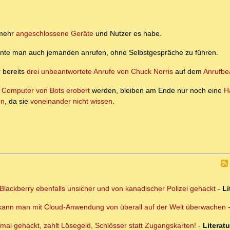
 mehr
angeschlossene Geräte
und Nutzer es habe.
 konnte man auch jemanden anrufen, ohne Selbstgespräche zu führen.
r bereits
drei unbeantwortete Anrufe von Chuck Norris
auf dem
Anrufbe
n Computer von Bots erobert
werden, bleiben am Ende nur noch eine
H
en
, da sie
voneinander nicht wissen
.
lackberry ebenfalls unsicher und von kanadischer Polizei gehackt
-
Li
 kann man mit Cloud-Anwendung von überall auf der Welt überwachen
ermal gehackt, zahlt Lösegeld, Schlösser statt Zugangskarten!
-
Literat