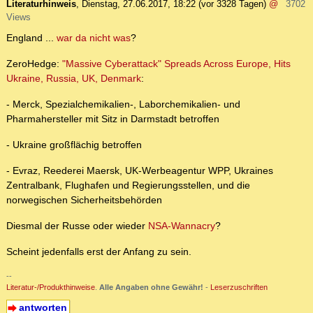
Literaturhinweis
,
Dienstag, 27.06.2017, 18:22
(vor 3328 Tagen)
@
3702
Views
England ...
war da nicht was
?
ZeroHedge:
"Massive Cyberattack" Spreads Across Europe, Hits
Ukraine, Russia, UK, Denmark
:
- Merck, Spezialchemikalien-, Laborchemikalien- und
Pharmahersteller mit Sitz in Darmstadt betroffen
- Ukraine großflächig betroffen
- Evraz, Reederei Maersk, UK-Werbeagentur WPP, Ukraines
Zentralbank, Flughafen und Regierungsstellen, und die
norwegischen Sicherheitsbehörden
Diesmal der Russe oder wieder
NSA-Wannacry
?
Scheint jedenfalls erst der Anfang zu sein.
--
Literatur-/Produkthinweise
.
Alle Angaben ohne Gewähr!
-
Leserzuschriften
antworten