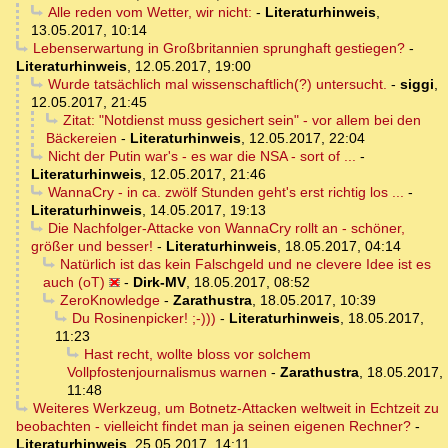
Alle reden vom Wetter, wir nicht:
-
Literaturhinweis
,
13.05.2017, 10:14
Lebenserwartung in Großbritannien sprunghaft gestiegen?
-
Literaturhinweis
,
12.05.2017, 19:00
Wurde tatsächlich mal wissenschaftlich(?) untersucht.
-
siggi
,
12.05.2017, 21:45
Zitat: "Notdienst muss gesichert sein" - vor allem bei den
Bäckereien
-
Literaturhinweis
,
12.05.2017, 22:04
Nicht der Putin war's - es war die NSA - sort of ...
-
Literaturhinweis
,
12.05.2017, 21:46
WannaCry - in ca. zwölf Stunden geht's erst richtig los ...
-
Literaturhinweis
,
14.05.2017, 19:13
Die Nachfolger-Attacke von WannaCry rollt an - schöner,
größer und besser!
-
Literaturhinweis
,
18.05.2017, 04:14
Natürlich ist das kein Falschgeld und ne clevere Idee ist es
auch (oT)
-
Dirk-MV
,
18.05.2017, 08:52
ZeroKnowledge
-
Zarathustra
,
18.05.2017, 10:39
Du Rosinenpicker! ;-)))
-
Literaturhinweis
,
18.05.2017,
11:23
Hast recht, wollte bloss vor solchem
Vollpfostenjournalismus warnen
-
Zarathustra
,
18.05.2017,
11:48
Weiteres Werkzeug, um Botnetz-Attacken weltweit in Echtzeit zu
beobachten - vielleicht findet man ja seinen eigenen Rechner?
-
Literaturhinweis
,
25.05.2017, 14:11