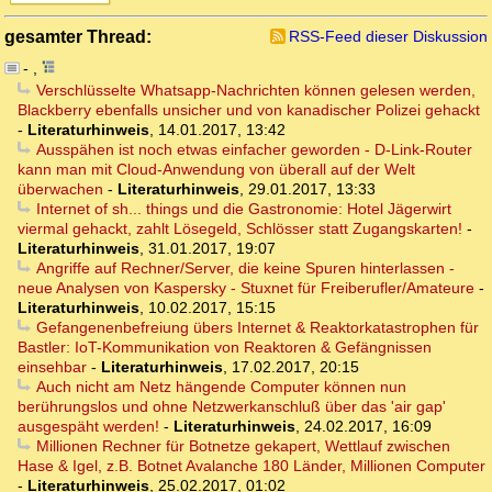
gesamter Thread:
RSS-Feed dieser Diskussion
-
,
Verschlüsselte Whatsapp-Nachrichten können gelesen werden,
Blackberry ebenfalls unsicher und von kanadischer Polizei gehackt
-
Literaturhinweis
,
14.01.2017, 13:42
Ausspähen ist noch etwas einfacher geworden - D-Link-Router
kann man mit Cloud-Anwendung von überall auf der Welt
überwachen
-
Literaturhinweis
,
29.01.2017, 13:33
Internet of sh... things und die Gastronomie: Hotel Jägerwirt
viermal gehackt, zahlt Lösegeld, Schlösser statt Zugangskarten!
-
Literaturhinweis
,
31.01.2017, 19:07
Angriffe auf Rechner/Server, die keine Spuren hinterlassen -
neue Analysen von Kaspersky - Stuxnet für Freiberufler/Amateure
-
Literaturhinweis
,
10.02.2017, 15:15
Gefangenenbefreiung übers Internet & Reaktorkatastrophen für
Bastler: IoT-Kommunikation von Reaktoren & Gefängnissen
einsehbar
-
Literaturhinweis
,
17.02.2017, 20:15
Auch nicht am Netz hängende Computer können nun
berührungslos und ohne Netzwerkanschluß über das 'air gap'
ausgespäht werden!
-
Literaturhinweis
,
24.02.2017, 16:09
Millionen Rechner für Botnetze gekapert, Wettlauf zwischen
Hase & Igel, z.B. Botnet Avalanche 180 Länder, Millionen Computer
-
Literaturhinweis
,
25.02.2017, 01:02