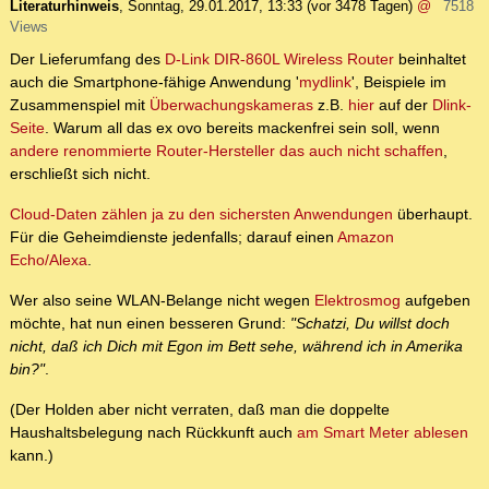
Literaturhinweis
,
Sonntag, 29.01.2017, 13:33
(vor 3478 Tagen)
@
7518
Views
Der Lieferumfang des
D-Link DIR-860L Wireless Router
beinhaltet
auch die Smartphone-fähige Anwendung '
mydlink
', Beispiele im
Zusammenspiel mit
Überwachungskameras
z.B.
hier
auf der
Dlink-
Seite
. Warum all das ex ovo bereits mackenfrei sein soll, wenn
andere renommierte Router-Hersteller das auch nicht schaffen
,
erschließt sich nicht.
Cloud-Daten zählen ja zu den sichersten Anwendungen
überhaupt.
Für die Geheimdienste jedenfalls; darauf einen
Amazon
Echo/Alexa
.
Wer also seine WLAN-Belange nicht wegen
Elektrosmog
aufgeben
möchte, hat nun einen besseren Grund:
"Schatzi, Du willst doch
nicht, daß ich Dich mit Egon im Bett sehe, während ich in Amerika
bin?"
.
(Der Holden aber nicht verraten, daß man die doppelte
Haushaltsbelegung nach Rückkunft auch
am Smart Meter ablesen
kann.)