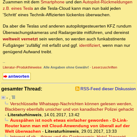
Zuammen mit dem
Smartphone
und den
Autopilot-Rückmeldungen
z.B. eines Tesla
an die Tesla-Cloud kann man nun bald jeden
'Schritt' eines Technik-Affizierten lückenlos überwachen.
Da aber die Teslas und anderen autopilotgesteuerten KFZ rundum
Überwachungskameras und Radargeräte mitführen, und dereinst
weltweit vernetzt
sein werden, so werden auch funkabstinente
Fußgänger 'zufällig' mit erfaßt und ggf.
identifiziert
, wenn man nur
genügend Aufwand treibt.
--
Literatur-/Produkthinweise
.
Alle Angaben ohne Gewähr!
-
Leserzuschriften
antworten
gesamter Thread:
RSS-Feed dieser Diskussion
-
,
Verschlüsselte Whatsapp-Nachrichten können gelesen werden,
Blackberry ebenfalls unsicher und von kanadischer Polizei gehackt
-
Literaturhinweis
,
14.01.2017, 13:42
Ausspähen ist noch etwas einfacher geworden - D-Link-
Router kann man mit Cloud-Anwendung von überall auf der
Welt überwachen
-
Literaturhinweis
,
29.01.2017, 13:33
Internet of sh... things und die Gastronomie: Hotel Jägerwirt