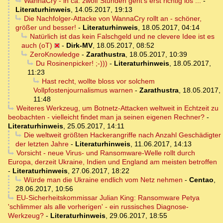
WannaCry - in ca. zwölf Stunden geht's erst richtig los ...
-
Literaturhinweis
,
14.05.2017, 19:13
Die Nachfolger-Attacke von WannaCry rollt an - schöner,
größer und besser!
-
Literaturhinweis
,
18.05.2017, 04:14
Natürlich ist das kein Falschgeld und ne clevere Idee ist es
auch (oT)
-
Dirk-MV
,
18.05.2017, 08:52
ZeroKnowledge
-
Zarathustra
,
18.05.2017, 10:39
Du Rosinenpicker! ;-)))
-
Literaturhinweis
,
18.05.2017,
11:23
Hast recht, wollte bloss vor solchem
Vollpfostenjournalismus warnen
-
Zarathustra
,
18.05.2017,
11:48
Weiteres Werkzeug, um Botnetz-Attacken weltweit in Echtzeit zu
beobachten - vielleicht findet man ja seinen eigenen Rechner?
-
Literaturhinweis
,
25.05.2017, 14:11
Die weltweit größten Hackerangriffe nach Anzahl Geschädigter
der letzten Jahre
-
Literaturhinweis
,
11.06.2017, 14:13
Vorsicht - neue Virus- und Ransomware-Welle rollt durch
Europa, derzeit Ukraine, Indien und England am meisten betroffen
-
Literaturhinweis
,
27.06.2017, 18:22
Würde man die Ukraine endlich vom Netz nehmen
-
Centao
,
28.06.2017, 10:56
EU-Sicherheitskommissar Julian King: Ransomware Petya
'schlimmer als alle vorherigen' - ein russisches Diagnose-
Werkzeug?
-
Literaturhinweis
,
29.06.2017, 18:55