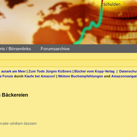
ts / Börsenlinks
Forumsarchive
 autark am Meer
|
Zum Tode Jürgen Küßners
|
Bücher vom Kopp-Verlag |
Datenschut
be Forum
durch
Käufe bei Amazon
! |
Weitere Buchempfehlungen
und
Amazonnavigat
en Bäckereien
erate-sinken-lassen