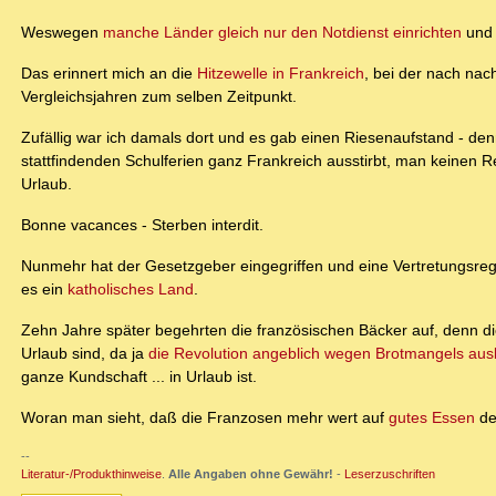
Weswegen
manche Länder gleich nur den Notdienst einrichten
und 
Das erinnert mich an die
Hitzewelle in Frankreich
, bei der nach nac
Vergleichsjahren zum selben Zeitpunkt.
Zufällig war ich damals dort und es gab einen Riesenaufstand - den
stattfindenden Schulferien ganz Frankreich ausstirbt, man keinen Re
Urlaub.
Bonne vacances - Sterben interdit.
Nunmehr hat der Gesetzgeber eingegriffen und eine Vertretungsre
es ein
katholisches Land
.
Zehn Jahre später begehrten die französischen Bäcker auf, denn die
Urlaub sind, da ja
die Revolution angeblich wegen Brotmangels aus
ganze Kundschaft ... in Urlaub ist.
Woran man sieht, daß die Franzosen mehr wert auf
gutes Essen
de
--
Literatur-/Produkthinweise
.
Alle Angaben ohne Gewähr!
-
Leserzuschriften