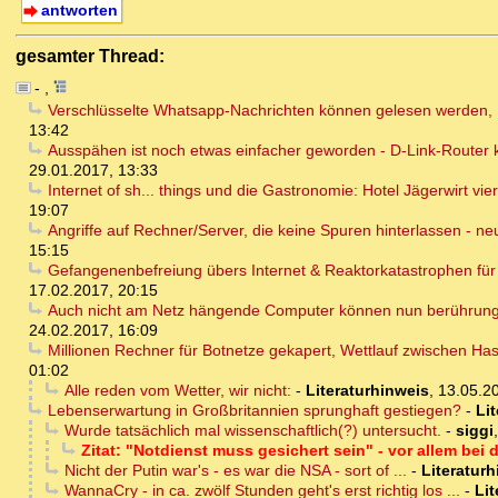
antworten
gesamter Thread:
-
,
Verschlüsselte Whatsapp-Nachrichten können gelesen werden, B
13:42
Ausspähen ist noch etwas einfacher geworden - D-Link-Router
29.01.2017, 13:33
Internet of sh... things und die Gastronomie: Hotel Jägerwirt vi
19:07
Angriffe auf Rechner/Server, die keine Spuren hinterlassen - n
15:15
Gefangenenbefreiung übers Internet & Reaktorkatastrophen fü
17.02.2017, 20:15
Auch nicht am Netz hängende Computer können nun berührungs
24.02.2017, 16:09
Millionen Rechner für Botnetze gekapert, Wettlauf zwischen Has
01:02
Alle reden vom Wetter, wir nicht:
-
Literaturhinweis
,
13.05.2
Lebenserwartung in Großbritannien sprunghaft gestiegen?
-
Li
Wurde tatsächlich mal wissenschaftlich(?) untersucht.
-
siggi
Zitat: "Notdienst muss gesichert sein" - vor allem bei
Nicht der Putin war's - es war die NSA - sort of ...
-
Literatur
WannaCry - in ca. zwölf Stunden geht's erst richtig los ...
-
Lit