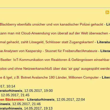
lackberry ebenfalls unsicher und von kanadischer Polizei gehackt
-
Li
 kann man mit Cloud-Anwendung von überall auf der Welt überwachen
ermal gehackt, zahlt Lösegeld, Schlösser statt Zugangskarten!
-
Literat
eue Analysen von Kaspersky - Stuxnet für Freiberufler/Amateure
-
Liter
r Bastler: IoT-Kommunikation von Reaktoren & Gefängnissen einsehbar
los und ohne Netzwerkanschluß über das 'air gap' ausgespäht werde
e & Igel, z.B. Botnet Avalanche 180 Länder, Millionen Computer
-
Lite
017, 10:14
teraturhinweis
,
12.05.2017, 19:00
,
12.05.2017, 21:45
 den Bäckereien
-
Literaturhinweis
,
12.05.2017, 22:04
hinweis
,
12.05.2017, 21:46
eraturhinweis
,
14.05.2017, 19:13