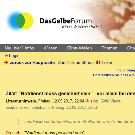
Neu hier? Infos
Wissen
Elliott-Wellen
Themen
Char
Login
zurück zur Hauptseite
in Thread öffnen
Ticker
Fluchtburg
Unterstützen Sie das Gel
Zitat: "Notdienst muss gesichert sein" - vor allem bei d
Literaturhinweis
,
Freitag, 12.05.2017, 22:04
@ siggi
5986 Views
bearbeitet von unbekannt, Freitag, 12.05.2017, 22:11
medinside.ch/de/post/warum-streikende-aerzte-die-sterb
Da steht
:
"Notdienst muss gesichert sein"
.