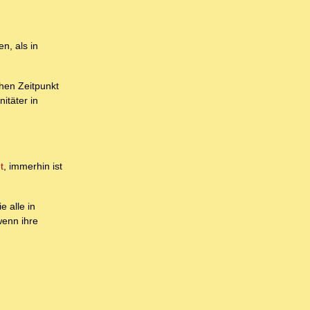
n, als in
chen Zeitpunkt
itäter in
t
, immerhin ist
 alle in
wenn ihre