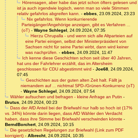
Hörensagen, aber habe das jetzt schon öfters gelesen und
ist ja auch irgendwie logisch, wenn man so viele Stimmen
relativ gefahrlos abgreifen kann.
-
ebbes
,
23.09.2024, 23:23
Nix gefahrlos. Wenn konkurrierende
Parteigänger/Angehörige anzeigen, gibt es Verfahren ...
(oT)
-
Wayne Schlegel
,
24.09.2024, 07:35
Hierzu Chrupalla - und wenn sich alle Altparteien auf
eine Partei einigen, selbst der Ministerpräsident von
Sachsen nicht für seine Partei wirbt, dann wird keiner
was nachprüfen.
-
ebbes
,
24.09.2024, 11:47
Ich kenne diese Geschichten schon seit über 40 Jahren,
hat uns der Fahrlehrer erzählt, das im Altersheim
geschlossen für CDU abgestimmt wird
-
Joe68
,
24.09.2024,
07:45
Geschichten aus der guten alten Zeit halt. Fällt ja
niemandem auf ... nichtmal SPD-/Grünen-Konkurrenz (oT)
-
Wayne Schlegel
,
24.09.2024, 07:54
Wähler aufsuchen und befragen - kleine Anfrage an Putin
-
Brutus
,
24.09.2024, 00:23
Dass der AfD Anteil bei der Briefwahl nur halb so hoch ist (17%
vs. 34%) könnte darin liegen, dass AfD Wähler den Verdacht
haben, dass ihre Stimme bei Briefwahl verschwinden könnte
-
BerndBorchert
,
24.09.2024, 10:15
Die gesetzlichen Regelungen zur Briefwahl (Link zum PDF
korrigiert)
-
Albrecht
,
24.09.2024, 10:35