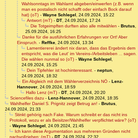
Wahlsonntags im Wahlamt abgeben/einwerfen (z.B. wenn
man es postalisch nicht schafft oder einfach Bock darauf
hat) (oT)
-
Wayne Schlegel
,
24.09.2024, 15:22
Antwort (mT)
-
DT
,
24.09.2024, 17:24
Die Totgeimpften durften also alle mitwählen
-
Brutus
,
25.09.2024, 16:25
Danke für die ausführlichen Erfahrungen vor Ort! Aber
Einspruch.
-
Reffke
,
24.09.2024, 13:34
Lamentiererei ändert nix daran, dass das Ergebnis dem
entspricht, was die Leut' im Vereins-/Arbeitsleben ... sagen.
Die wählen nunmal so (oT)
-
Wayne Schlegel
,
24.09.2024, 15:25
Dein Tipfehler ist hochinteressant.
-
neptun
,
24.09.2024, 18:32
Ein Abgleich mit dem Wählerverzeichnis NÖ
-
Lenz-
Hannover
,
24.09.2024, 18:59
Hallo Lenz (mT)
-
DT
,
24.09.2024, 20:20
Sciencefiles dazu
-
Lenz-Hannover
,
24.09.2024, 18:35
Wahlhelfer Daniel S. Prignitz zeigt Betrug an!
-
Brutus
,
24.09.2024, 21:33
Stinkt gehörig nach Fake. Warum schreibt er das nicht ins
Protokoll, wozu er als Beisitzer/Wahlhelfer verpflichtet wäre? (oT)
-
Wayne Schlegel
,
24.09.2024, 21:45
Ich kann diese Argumentation aus mehreren Gründen nicht
nachvollziehen: (mT)
-
DT
,
24.09.2024, 22:32