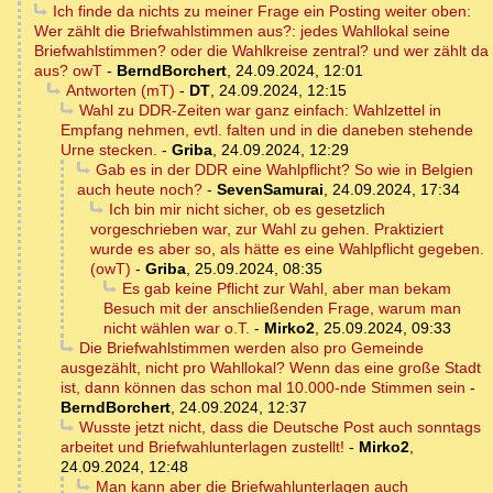
Ich finde da nichts zu meiner Frage ein Posting weiter oben:
Wer zählt die Briefwahlstimmen aus?: jedes Wahllokal seine
Briefwahlstimmen? oder die Wahlkreise zentral? und wer zählt da
aus? owT
-
BerndBorchert
,
24.09.2024, 12:01
Antworten (mT)
-
DT
,
24.09.2024, 12:15
Wahl zu DDR-Zeiten war ganz einfach: Wahlzettel in
Empfang nehmen, evtl. falten und in die daneben stehende
Urne stecken.
-
Griba
,
24.09.2024, 12:29
Gab es in der DDR eine Wahlpflicht? So wie in Belgien
auch heute noch?
-
SevenSamurai
,
24.09.2024, 17:34
Ich bin mir nicht sicher, ob es gesetzlich
vorgeschrieben war, zur Wahl zu gehen. Praktiziert
wurde es aber so, als hätte es eine Wahlpflicht gegeben.
(owT)
-
Griba
,
25.09.2024, 08:35
Es gab keine Pflicht zur Wahl, aber man bekam
Besuch mit der anschließenden Frage, warum man
nicht wählen war o.T.
-
Mirko2
,
25.09.2024, 09:33
Die Briefwahlstimmen werden also pro Gemeinde
ausgezählt, nicht pro Wahllokal? Wenn das eine große Stadt
ist, dann können das schon mal 10.000-nde Stimmen sein
-
BerndBorchert
,
24.09.2024, 12:37
Wusste jetzt nicht, dass die Deutsche Post auch sonntags
arbeitet und Briefwahlunterlagen zustellt!
-
Mirko2
,
24.09.2024, 12:48
Man kann aber die Briefwahlunterlagen auch