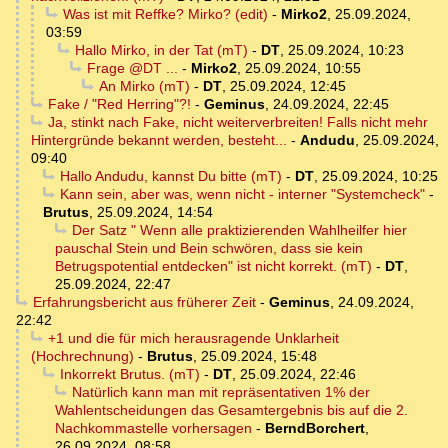
Was ist mit Reffke? Mirko? (edit)
-
Mirko2
,
25.09.2024,
03:59
Hallo Mirko, in der Tat (mT)
-
DT
,
25.09.2024, 10:23
Frage @DT ...
-
Mirko2
,
25.09.2024, 10:55
An Mirko (mT)
-
DT
,
25.09.2024, 12:45
Fake / "Red Herring"?!
-
Geminus
,
24.09.2024, 22:45
Ja, stinkt nach Fake, nicht weiterverbreiten! Falls nicht mehr
Hintergründe bekannt werden, besteht...
-
Andudu
,
25.09.2024,
09:40
Hallo Andudu, kannst Du bitte (mT)
-
DT
,
25.09.2024, 10:25
Kann sein, aber was, wenn nicht - interner "Systemcheck"
-
Brutus
,
25.09.2024, 14:54
Der Satz " Wenn alle praktizierenden Wahlheilfer hier
pauschal Stein und Bein schwören, dass sie kein
Betrugspotential entdecken" ist nicht korrekt. (mT)
-
DT
,
25.09.2024, 22:47
Erfahrungsbericht aus früherer Zeit
-
Geminus
,
24.09.2024,
22:42
+1 und die für mich herausragende Unklarheit
(Hochrechnung)
-
Brutus
,
25.09.2024, 15:48
Inkorrekt Brutus. (mT)
-
DT
,
25.09.2024, 22:46
Natürlich kann man mit repräsentativen 1% der
Wahlentscheidungen das Gesamtergebnis bis auf die 2.
Nachkommastelle vorhersagen
-
BerndBorchert
,
26.09.2024, 08:58