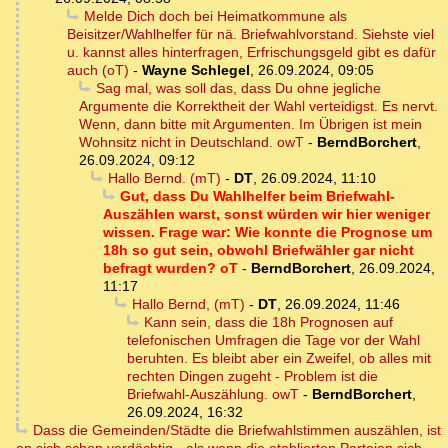
Melde Dich doch bei Heimatkommune als
Beisitzer/Wahlhelfer für nä. Briefwahlvorstand. Siehste viel
u. kannst alles hinterfragen, Erfrischungsgeld gibt es dafür
auch (oT)
-
Wayne Schlegel
,
26.09.2024, 09:05
Sag mal, was soll das, dass Du ohne jegliche
Argumente die Korrektheit der Wahl verteidigst. Es nervt.
Wenn, dann bitte mit Argumenten. Im Übrigen ist mein
Wohnsitz nicht in Deutschland. owT
-
BerndBorchert
,
26.09.2024, 09:12
Hallo Bernd. (mT)
-
DT
,
26.09.2024, 11:10
Gut, dass Du Wahlhelfer beim Briefwahl-
Auszählen warst, sonst würden wir hier weniger
wissen. Frage war: Wie konnte die Prognose um
18h so gut sein, obwohl Briefwähler gar nicht
befragt wurden? oT
-
BerndBorchert
,
26.09.2024,
11:17
Hallo Bernd, (mT)
-
DT
,
26.09.2024, 11:46
Kann sein, dass die 18h Prognosen auf
telefonischen Umfragen die Tage vor der Wahl
beruhten. Es bleibt aber ein Zweifel, ob alles mit
rechten Dingen zugeht - Problem ist die
Briefwahl-Auszählung. owT
-
BerndBorchert
,
26.09.2024, 16:32
Dass die Gemeinden/Städte die Briefwahlstimmen auszählen, ist