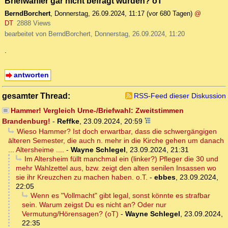
Briefwähler gar nicht befragt wurden? oT
BerndBorchert
,
Donnerstag, 26.09.2024, 11:17
(vor 680 Tagen)
@
DT
2888 Views
bearbeitet von BerndBorchert, Donnerstag, 26.09.2024, 11:20
.
antworten
gesamter Thread:
RSS-Feed dieser Diskussion
Hammer! Vergleich Urne-/Briefwahl: Zweitstimmen
Brandenburg!
-
Reffke
,
23.09.2024, 20:59
Wieso Hammer? Ist doch erwartbar, dass die schwergängigen
älteren Semester, die auch n. mehr in die Kirche gehen um danach
... Altersheime ....
-
Wayne Schlegel
,
23.09.2024, 21:31
Im Altersheim füllt manchmal ein (linker?) Pfleger die 30 und
mehr Wahlzettel aus, bzw. zeigt den alten senilen Insassen wo
sie ihr Kreuzchen zu machen haben. o.T.
-
ebbes
,
23.09.2024,
22:05
Wenn es "Vollmacht" gibt legal, sonst könnte es strafbar
sein. Warum zeigst Du es nicht an? Oder nur
Vermutung/Hörensagen? (oT)
-
Wayne Schlegel
,
23.09.2024,
22:35