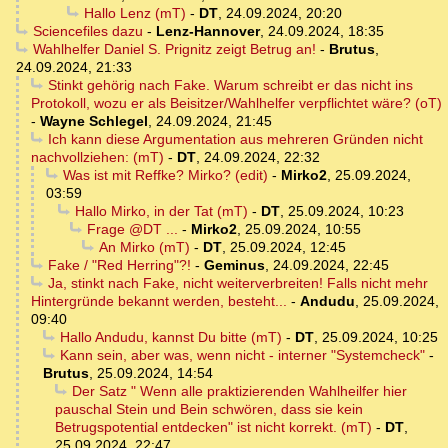
Hallo Lenz (mT)
-
DT
,
24.09.2024, 20:20
Sciencefiles dazu
-
Lenz-Hannover
,
24.09.2024, 18:35
Wahlhelfer Daniel S. Prignitz zeigt Betrug an!
-
Brutus
,
24.09.2024, 21:33
Stinkt gehörig nach Fake. Warum schreibt er das nicht ins
Protokoll, wozu er als Beisitzer/Wahlhelfer verpflichtet wäre? (oT)
-
Wayne Schlegel
,
24.09.2024, 21:45
Ich kann diese Argumentation aus mehreren Gründen nicht
nachvollziehen: (mT)
-
DT
,
24.09.2024, 22:32
Was ist mit Reffke? Mirko? (edit)
-
Mirko2
,
25.09.2024,
03:59
Hallo Mirko, in der Tat (mT)
-
DT
,
25.09.2024, 10:23
Frage @DT ...
-
Mirko2
,
25.09.2024, 10:55
An Mirko (mT)
-
DT
,
25.09.2024, 12:45
Fake / "Red Herring"?!
-
Geminus
,
24.09.2024, 22:45
Ja, stinkt nach Fake, nicht weiterverbreiten! Falls nicht mehr
Hintergründe bekannt werden, besteht...
-
Andudu
,
25.09.2024,
09:40
Hallo Andudu, kannst Du bitte (mT)
-
DT
,
25.09.2024, 10:25
Kann sein, aber was, wenn nicht - interner "Systemcheck"
-
Brutus
,
25.09.2024, 14:54
Der Satz " Wenn alle praktizierenden Wahlheilfer hier
pauschal Stein und Bein schwören, dass sie kein
Betrugspotential entdecken" ist nicht korrekt. (mT)
-
DT
,
25.09.2024, 22:47