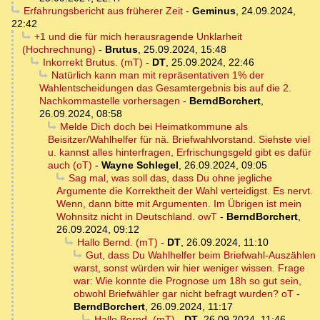
Erfahrungsbericht aus früherer Zeit
-
Geminus
,
24.09.2024,
22:42
+1 und die für mich herausragende Unklarheit
(Hochrechnung)
-
Brutus
,
25.09.2024, 15:48
Inkorrekt Brutus. (mT)
-
DT
,
25.09.2024, 22:46
Natürlich kann man mit repräsentativen 1% der
Wahlentscheidungen das Gesamtergebnis bis auf die 2.
Nachkommastelle vorhersagen
-
BerndBorchert
,
26.09.2024, 08:58
Melde Dich doch bei Heimatkommune als
Beisitzer/Wahlhelfer für nä. Briefwahlvorstand. Siehste viel
u. kannst alles hinterfragen, Erfrischungsgeld gibt es dafür
auch (oT)
-
Wayne Schlegel
,
26.09.2024, 09:05
Sag mal, was soll das, dass Du ohne jegliche
Argumente die Korrektheit der Wahl verteidigst. Es nervt.
Wenn, dann bitte mit Argumenten. Im Übrigen ist mein
Wohnsitz nicht in Deutschland. owT
-
BerndBorchert
,
26.09.2024, 09:12
Hallo Bernd. (mT)
-
DT
,
26.09.2024, 11:10
Gut, dass Du Wahlhelfer beim Briefwahl-Auszählen
warst, sonst würden wir hier weniger wissen. Frage
war: Wie konnte die Prognose um 18h so gut sein,
obwohl Briefwähler gar nicht befragt wurden? oT
-
BerndBorchert
,
26.09.2024, 11:17
Hallo Bernd, (mT)
-
DT
,
26.09.2024, 11:46