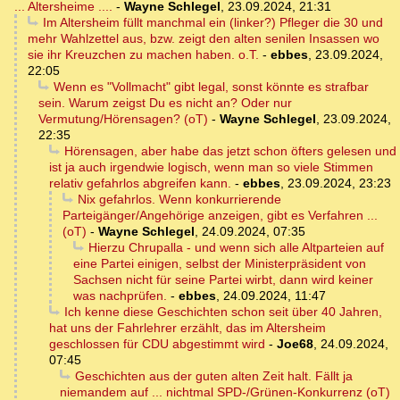
... Altersheime ....
-
Wayne Schlegel
,
23.09.2024, 21:31
Im Altersheim füllt manchmal ein (linker?) Pfleger die 30 und
mehr Wahlzettel aus, bzw. zeigt den alten senilen Insassen wo
sie ihr Kreuzchen zu machen haben. o.T.
-
ebbes
,
23.09.2024,
22:05
Wenn es "Vollmacht" gibt legal, sonst könnte es strafbar
sein. Warum zeigst Du es nicht an? Oder nur
Vermutung/Hörensagen? (oT)
-
Wayne Schlegel
,
23.09.2024,
22:35
Hörensagen, aber habe das jetzt schon öfters gelesen und
ist ja auch irgendwie logisch, wenn man so viele Stimmen
relativ gefahrlos abgreifen kann.
-
ebbes
,
23.09.2024, 23:23
Nix gefahrlos. Wenn konkurrierende
Parteigänger/Angehörige anzeigen, gibt es Verfahren ...
(oT)
-
Wayne Schlegel
,
24.09.2024, 07:35
Hierzu Chrupalla - und wenn sich alle Altparteien auf
eine Partei einigen, selbst der Ministerpräsident von
Sachsen nicht für seine Partei wirbt, dann wird keiner
was nachprüfen.
-
ebbes
,
24.09.2024, 11:47
Ich kenne diese Geschichten schon seit über 40 Jahren,
hat uns der Fahrlehrer erzählt, das im Altersheim
geschlossen für CDU abgestimmt wird
-
Joe68
,
24.09.2024,
07:45
Geschichten aus der guten alten Zeit halt. Fällt ja
niemandem auf ... nichtmal SPD-/Grünen-Konkurrenz (oT)