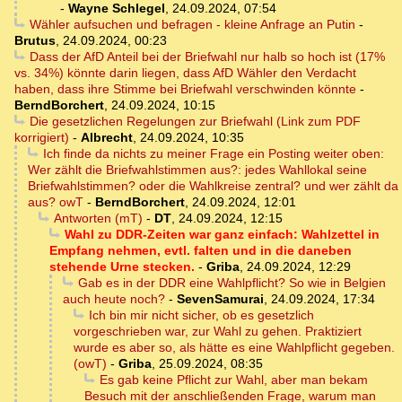
-
Wayne Schlegel
,
24.09.2024, 07:54
Wähler aufsuchen und befragen - kleine Anfrage an Putin
-
Brutus
,
24.09.2024, 00:23
Dass der AfD Anteil bei der Briefwahl nur halb so hoch ist (17%
vs. 34%) könnte darin liegen, dass AfD Wähler den Verdacht
haben, dass ihre Stimme bei Briefwahl verschwinden könnte
-
BerndBorchert
,
24.09.2024, 10:15
Die gesetzlichen Regelungen zur Briefwahl (Link zum PDF
korrigiert)
-
Albrecht
,
24.09.2024, 10:35
Ich finde da nichts zu meiner Frage ein Posting weiter oben:
Wer zählt die Briefwahlstimmen aus?: jedes Wahllokal seine
Briefwahlstimmen? oder die Wahlkreise zentral? und wer zählt da
aus? owT
-
BerndBorchert
,
24.09.2024, 12:01
Antworten (mT)
-
DT
,
24.09.2024, 12:15
Wahl zu DDR-Zeiten war ganz einfach: Wahlzettel in
Empfang nehmen, evtl. falten und in die daneben
stehende Urne stecken.
-
Griba
,
24.09.2024, 12:29
Gab es in der DDR eine Wahlpflicht? So wie in Belgien
auch heute noch?
-
SevenSamurai
,
24.09.2024, 17:34
Ich bin mir nicht sicher, ob es gesetzlich
vorgeschrieben war, zur Wahl zu gehen. Praktiziert
wurde es aber so, als hätte es eine Wahlpflicht gegeben.
(owT)
-
Griba
,
25.09.2024, 08:35
Es gab keine Pflicht zur Wahl, aber man bekam
Besuch mit der anschließenden Frage, warum man