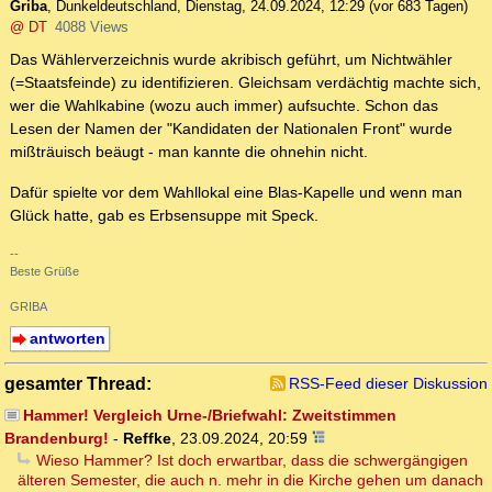
Griba
,
Dunkeldeutschland
,
Dienstag, 24.09.2024, 12:29
(vor 683 Tagen)
@ DT
4088 Views
Das Wählerverzeichnis wurde akribisch geführt, um Nichtwähler
(=Staatsfeinde) zu identifizieren. Gleichsam verdächtig machte sich,
wer die Wahlkabine (wozu auch immer) aufsuchte. Schon das
Lesen der Namen der "Kandidaten der Nationalen Front" wurde
mißträuisch beäugt - man kannte die ohnehin nicht.
Dafür spielte vor dem Wahllokal eine Blas-Kapelle und wenn man
Glück hatte, gab es Erbsensuppe mit Speck.
--
Beste Grüße
GRIBA
antworten
gesamter Thread:
RSS-Feed dieser Diskussion
Hammer! Vergleich Urne-/Briefwahl: Zweitstimmen
Brandenburg!
-
Reffke
,
23.09.2024, 20:59
Wieso Hammer? Ist doch erwartbar, dass die schwergängigen
älteren Semester, die auch n. mehr in die Kirche gehen um danach