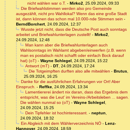
nicht wählen war o.T.
-
Mirko2
,
25.09.2024, 09:33
Die Briefwahlstimmen werden also pro Gemeinde
ausgezählt, nicht pro Wahllokal? Wenn das eine große Stadt
ist, dann können das schon mal 10.000-nde Stimmen sein
-
BerndBorchert
,
24.09.2024, 12:37
Wusste jetzt nicht, dass die Deutsche Post auch sonntags
arbeitet und Briefwahlunterlagen zustellt!
-
Mirko2
,
24.09.2024, 12:48
Man kann aber die Briefwahlunterlagen auch
Wahlsonntags im Wahlamt abgeben/einwerfen (z.B. wenn
man es postalisch nicht schafft oder einfach Bock darauf
hat) (oT)
-
Wayne Schlegel
,
24.09.2024, 15:22
Antwort (mT)
-
DT
,
24.09.2024, 17:24
Die Totgeimpften durften also alle mitwählen
-
Brutus
,
25.09.2024, 16:25
Danke für die ausführlichen Erfahrungen vor Ort! Aber
Einspruch.
-
Reffke
,
24.09.2024, 13:34
Lamentiererei ändert nix daran, dass das Ergebnis dem
entspricht, was die Leut' im Vereins-/Arbeitsleben ... sagen.
Die wählen nunmal so (oT)
-
Wayne Schlegel
,
24.09.2024, 15:25
Dein Tipfehler ist hochinteressant.
-
neptun
,
24.09.2024, 18:32
Ein Abgleich mit dem Wählerverzeichnis NÖ
-
Lenz-
Hannover
,
24.09.2024, 18:59