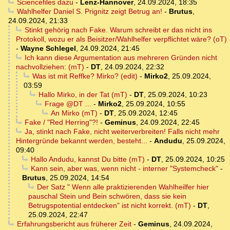
Sciencefiles dazu
-
Lenz-Hannover
,
24.09.2024, 18:35
Wahlhelfer Daniel S. Prignitz zeigt Betrug an!
-
Brutus
,
24.09.2024, 21:33
Stinkt gehörig nach Fake. Warum schreibt er das nicht ins
Protokoll, wozu er als Beisitzer/Wahlhelfer verpflichtet wäre? (oT)
-
Wayne Schlegel
,
24.09.2024, 21:45
Ich kann diese Argumentation aus mehreren Gründen nicht
nachvollziehen: (mT)
-
DT
,
24.09.2024, 22:32
Was ist mit Reffke? Mirko? (edit)
-
Mirko2
,
25.09.2024,
03:59
Hallo Mirko, in der Tat (mT)
-
DT
,
25.09.2024, 10:23
Frage @DT ...
-
Mirko2
,
25.09.2024, 10:55
An Mirko (mT)
-
DT
,
25.09.2024, 12:45
Fake / "Red Herring"?!
-
Geminus
,
24.09.2024, 22:45
Ja, stinkt nach Fake, nicht weiterverbreiten! Falls nicht mehr
Hintergründe bekannt werden, besteht...
-
Andudu
,
25.09.2024,
09:40
Hallo Andudu, kannst Du bitte (mT)
-
DT
,
25.09.2024, 10:25
Kann sein, aber was, wenn nicht - interner "Systemcheck"
-
Brutus
,
25.09.2024, 14:54
Der Satz " Wenn alle praktizierenden Wahlheilfer hier
pauschal Stein und Bein schwören, dass sie kein
Betrugspotential entdecken" ist nicht korrekt. (mT)
-
DT
,
25.09.2024, 22:47
Erfahrungsbericht aus früherer Zeit
-
Geminus
,
24.09.2024,