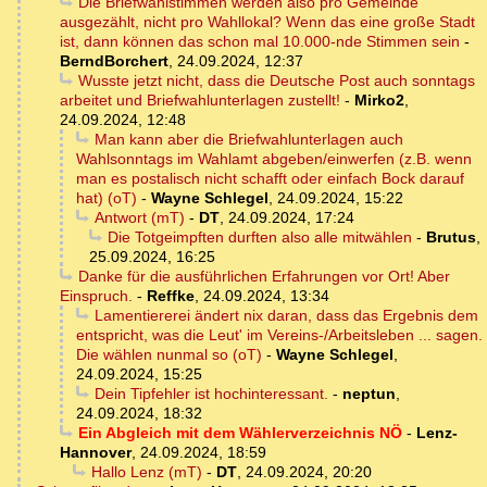
Die Briefwahlstimmen werden also pro Gemeinde
ausgezählt, nicht pro Wahllokal? Wenn das eine große Stadt
ist, dann können das schon mal 10.000-nde Stimmen sein
-
BerndBorchert
,
24.09.2024, 12:37
Wusste jetzt nicht, dass die Deutsche Post auch sonntags
arbeitet und Briefwahlunterlagen zustellt!
-
Mirko2
,
24.09.2024, 12:48
Man kann aber die Briefwahlunterlagen auch
Wahlsonntags im Wahlamt abgeben/einwerfen (z.B. wenn
man es postalisch nicht schafft oder einfach Bock darauf
hat) (oT)
-
Wayne Schlegel
,
24.09.2024, 15:22
Antwort (mT)
-
DT
,
24.09.2024, 17:24
Die Totgeimpften durften also alle mitwählen
-
Brutus
,
25.09.2024, 16:25
Danke für die ausführlichen Erfahrungen vor Ort! Aber
Einspruch.
-
Reffke
,
24.09.2024, 13:34
Lamentiererei ändert nix daran, dass das Ergebnis dem
entspricht, was die Leut' im Vereins-/Arbeitsleben ... sagen.
Die wählen nunmal so (oT)
-
Wayne Schlegel
,
24.09.2024, 15:25
Dein Tipfehler ist hochinteressant.
-
neptun
,
24.09.2024, 18:32
Ein Abgleich mit dem Wählerverzeichnis NÖ
-
Lenz-
Hannover
,
24.09.2024, 18:59
Hallo Lenz (mT)
-
DT
,
24.09.2024, 20:20