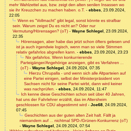
mehr Wahlzettel aus, bzw. zeigt den alten senilen Insassen wo
sie ihr Kreuzchen zu machen haben. o.T.
-
ebbes
,
23.09.2024,
22:05
Wenn es "Vollmacht" gibt legal, sonst könnte es strafbar
sein. Warum zeigst Du es nicht an? Oder nur
Vermutung/Hörensagen? (oT)
-
Wayne Schlegel
,
23.09.2024,
22:35
Hörensagen, aber habe das jetzt schon öfters gelesen und
ist ja auch irgendwie logisch, wenn man so viele Stimmen
relativ gefahrlos abgreifen kann.
-
ebbes
,
23.09.2024, 23:23
Nix gefahrlos. Wenn konkurrierende
Parteigänger/Angehörige anzeigen, gibt es Verfahren ...
(oT)
-
Wayne Schlegel
,
24.09.2024, 07:35
Hierzu Chrupalla - und wenn sich alle Altparteien auf
eine Partei einigen, selbst der Ministerpräsident von
Sachsen nicht für seine Partei wirbt, dann wird keiner
was nachprüfen.
-
ebbes
,
24.09.2024, 11:47
Ich kenne diese Geschichten schon seit über 40 Jahren,
hat uns der Fahrlehrer erzählt, das im Altersheim
geschlossen für CDU abgestimmt wird
-
Joe68
,
24.09.2024,
07:45
Geschichten aus der guten alten Zeit halt. Fällt ja
niemandem auf ... nichtmal SPD-/Grünen-Konkurrenz (oT)
-
Wayne Schlegel
,
24.09.2024, 07:54