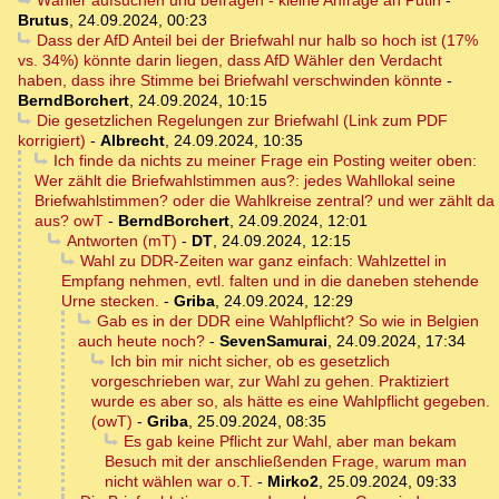
Wähler aufsuchen und befragen - kleine Anfrage an Putin
-
Brutus
,
24.09.2024, 00:23
Dass der AfD Anteil bei der Briefwahl nur halb so hoch ist (17%
vs. 34%) könnte darin liegen, dass AfD Wähler den Verdacht
haben, dass ihre Stimme bei Briefwahl verschwinden könnte
-
BerndBorchert
,
24.09.2024, 10:15
Die gesetzlichen Regelungen zur Briefwahl (Link zum PDF
korrigiert)
-
Albrecht
,
24.09.2024, 10:35
Ich finde da nichts zu meiner Frage ein Posting weiter oben:
Wer zählt die Briefwahlstimmen aus?: jedes Wahllokal seine
Briefwahlstimmen? oder die Wahlkreise zentral? und wer zählt da
aus? owT
-
BerndBorchert
,
24.09.2024, 12:01
Antworten (mT)
-
DT
,
24.09.2024, 12:15
Wahl zu DDR-Zeiten war ganz einfach: Wahlzettel in
Empfang nehmen, evtl. falten und in die daneben stehende
Urne stecken.
-
Griba
,
24.09.2024, 12:29
Gab es in der DDR eine Wahlpflicht? So wie in Belgien
auch heute noch?
-
SevenSamurai
,
24.09.2024, 17:34
Ich bin mir nicht sicher, ob es gesetzlich
vorgeschrieben war, zur Wahl zu gehen. Praktiziert
wurde es aber so, als hätte es eine Wahlpflicht gegeben.
(owT)
-
Griba
,
25.09.2024, 08:35
Es gab keine Pflicht zur Wahl, aber man bekam
Besuch mit der anschließenden Frage, warum man
nicht wählen war o.T.
-
Mirko2
,
25.09.2024, 09:33