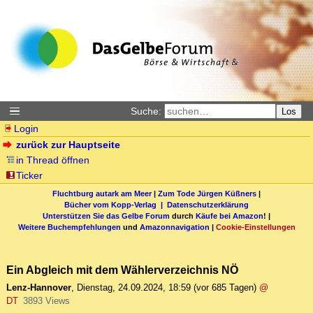
Suche:
Los
Login
zurück zur Hauptseite
in Thread öffnen
Ticker
Fluchtburg autark am Meer
|
Zum Tode Jürgen Küßners
|
Bücher vom Kopp-Verlag |
Datenschutzerklärung
Unterstützen Sie das Gelbe Forum
durch
Käufe bei Amazon
! |
Weitere Buchempfehlungen
und
Amazonnavigation
|
Cookie-Einstellungen
Ein Abgleich mit dem Wählerverzeichnis NÖ
Lenz-Hannover
,
Dienstag, 24.09.2024, 18:59
(vor 685 Tagen)
@
DT
3893 Views