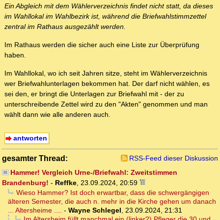
Ein Abgleich mit dem Wählerverzeichnis findet nicht statt, da dieses
im Wahllokal im Wahlbezirk ist, während die Briefwahlstimmzettel
zentral im Rathaus ausgezählt werden.
Im Rathaus werden die sicher auch eine Liste zur Überprüfung
haben.
Im Wahllokal, wo ich seit Jahren sitze, steht im Wählerverzeichnis
wer Briefwahlunterlagen bekommen hat. Der darf nicht wählen, es
sei den, er bringt die Unterlagen zur Briefwahl mit - der zu
unterschreibende Zettel wird zu den "Akten" genommen und man
wählt dann wie alle anderen auch.
antworten
gesamter Thread:
RSS-Feed dieser Diskussion
Hammer! Vergleich Urne-/Briefwahl: Zweitstimmen
Brandenburg!
-
Reffke
,
23.09.2024, 20:59
Wieso Hammer? Ist doch erwartbar, dass die schwergängigen
älteren Semester, die auch n. mehr in die Kirche gehen um danach
... Altersheime ....
-
Wayne Schlegel
,
23.09.2024, 21:31
Im Altersheim füllt manchmal ein (linker?) Pfleger die 30 und