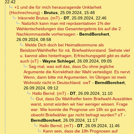
22:42
+1 und die für mich herausragende Unklarheit
(Hochrechnung)
-
Brutus
,
25.09.2024, 15:48
Inkorrekt Brutus. (mT)
-
DT
,
25.09.2024, 22:46
Natürlich kann man mit repräsentativen 1% der
Wahlentscheidungen das Gesamtergebnis bis auf die 2.
Nachkommastelle vorhersagen
-
BerndBorchert
,
26.09.2024, 08:58
Melde Dich doch bei Heimatkommune als
Beisitzer/Wahlhelfer für nä. Briefwahlvorstand. Siehste viel
u. kannst alles hinterfragen, Erfrischungsgeld gibt es dafür
auch (oT)
-
Wayne Schlegel
,
26.09.2024, 09:05
Sag mal, was soll das, dass Du ohne jegliche
Argumente die Korrektheit der Wahl verteidigst. Es nervt.
Wenn, dann bitte mit Argumenten. Im Übrigen ist mein
Wohnsitz nicht in Deutschland. owT
-
BerndBorchert
,
26.09.2024, 09:12
Hallo Bernd. (mT)
-
DT
,
26.09.2024, 11:10
Gut, dass Du Wahlhelfer beim Briefwahl-Auszählen
warst, sonst würden wir hier weniger wissen. Frage
war: Wie konnte die Prognose um 18h so gut sein,
obwohl Briefwähler gar nicht befragt wurden? oT
-
BerndBorchert
,
26.09.2024, 11:17
Hallo Bernd, (mT)
-
DT
,
26.09.2024, 11:46
Kann sein, dass die 18h Prognosen auf