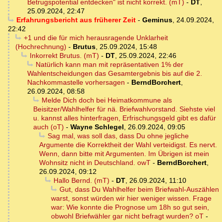
Betrugspotential entdecken" ist nicht korrekt. (mT)
-
DT
,
25.09.2024, 22:47
Erfahrungsbericht aus früherer Zeit
-
Geminus
,
24.09.2024,
22:42
+1 und die für mich herausragende Unklarheit
(Hochrechnung)
-
Brutus
,
25.09.2024, 15:48
Inkorrekt Brutus. (mT)
-
DT
,
25.09.2024, 22:46
Natürlich kann man mit repräsentativen 1% der
Wahlentscheidungen das Gesamtergebnis bis auf die 2.
Nachkommastelle vorhersagen
-
BerndBorchert
,
26.09.2024, 08:58
Melde Dich doch bei Heimatkommune als
Beisitzer/Wahlhelfer für nä. Briefwahlvorstand. Siehste viel
u. kannst alles hinterfragen, Erfrischungsgeld gibt es dafür
auch (oT)
-
Wayne Schlegel
,
26.09.2024, 09:05
Sag mal, was soll das, dass Du ohne jegliche
Argumente die Korrektheit der Wahl verteidigst. Es nervt.
Wenn, dann bitte mit Argumenten. Im Übrigen ist mein
Wohnsitz nicht in Deutschland. owT
-
BerndBorchert
,
26.09.2024, 09:12
Hallo Bernd. (mT)
-
DT
,
26.09.2024, 11:10
Gut, dass Du Wahlhelfer beim Briefwahl-Auszählen
warst, sonst würden wir hier weniger wissen. Frage
war: Wie konnte die Prognose um 18h so gut sein,
obwohl Briefwähler gar nicht befragt wurden? oT
-