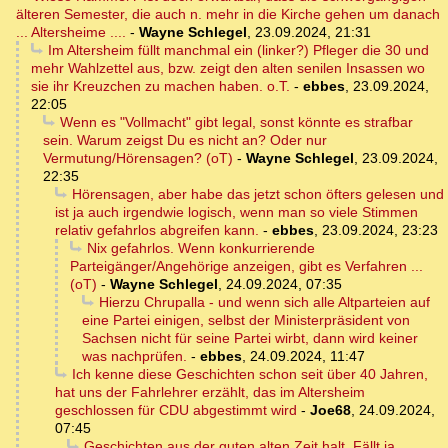
älteren Semester, die auch n. mehr in die Kirche gehen um danach
... Altersheime ....
-
Wayne Schlegel
,
23.09.2024, 21:31
Im Altersheim füllt manchmal ein (linker?) Pfleger die 30 und
mehr Wahlzettel aus, bzw. zeigt den alten senilen Insassen wo
sie ihr Kreuzchen zu machen haben. o.T.
-
ebbes
,
23.09.2024,
22:05
Wenn es "Vollmacht" gibt legal, sonst könnte es strafbar
sein. Warum zeigst Du es nicht an? Oder nur
Vermutung/Hörensagen? (oT)
-
Wayne Schlegel
,
23.09.2024,
22:35
Hörensagen, aber habe das jetzt schon öfters gelesen und
ist ja auch irgendwie logisch, wenn man so viele Stimmen
relativ gefahrlos abgreifen kann.
-
ebbes
,
23.09.2024, 23:23
Nix gefahrlos. Wenn konkurrierende
Parteigänger/Angehörige anzeigen, gibt es Verfahren ...
(oT)
-
Wayne Schlegel
,
24.09.2024, 07:35
Hierzu Chrupalla - und wenn sich alle Altparteien auf
eine Partei einigen, selbst der Ministerpräsident von
Sachsen nicht für seine Partei wirbt, dann wird keiner
was nachprüfen.
-
ebbes
,
24.09.2024, 11:47
Ich kenne diese Geschichten schon seit über 40 Jahren,
hat uns der Fahrlehrer erzählt, das im Altersheim
geschlossen für CDU abgestimmt wird
-
Joe68
,
24.09.2024,
07:45
Geschichten aus der guten alten Zeit halt. Fällt ja