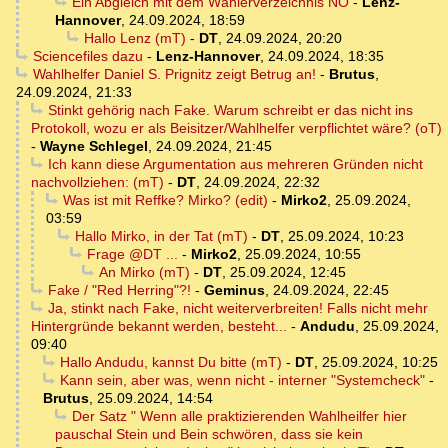
Ein Abgleich mit dem Wählerverzeichnis NÖ
-
Lenz-
Hannover
,
24.09.2024, 18:59
Hallo Lenz (mT)
-
DT
,
24.09.2024, 20:20
Sciencefiles dazu
-
Lenz-Hannover
,
24.09.2024, 18:35
Wahlhelfer Daniel S. Prignitz zeigt Betrug an!
-
Brutus
,
24.09.2024, 21:33
Stinkt gehörig nach Fake. Warum schreibt er das nicht ins
Protokoll, wozu er als Beisitzer/Wahlhelfer verpflichtet wäre? (oT)
-
Wayne Schlegel
,
24.09.2024, 21:45
Ich kann diese Argumentation aus mehreren Gründen nicht
nachvollziehen: (mT)
-
DT
,
24.09.2024, 22:32
Was ist mit Reffke? Mirko? (edit)
-
Mirko2
,
25.09.2024,
03:59
Hallo Mirko, in der Tat (mT)
-
DT
,
25.09.2024, 10:23
Frage @DT ...
-
Mirko2
,
25.09.2024, 10:55
An Mirko (mT)
-
DT
,
25.09.2024, 12:45
Fake / "Red Herring"?!
-
Geminus
,
24.09.2024, 22:45
Ja, stinkt nach Fake, nicht weiterverbreiten! Falls nicht mehr
Hintergründe bekannt werden, besteht...
-
Andudu
,
25.09.2024,
09:40
Hallo Andudu, kannst Du bitte (mT)
-
DT
,
25.09.2024, 10:25
Kann sein, aber was, wenn nicht - interner "Systemcheck"
-
Brutus
,
25.09.2024, 14:54
Der Satz " Wenn alle praktizierenden Wahlheilfer hier
pauschal Stein und Bein schwören, dass sie kein