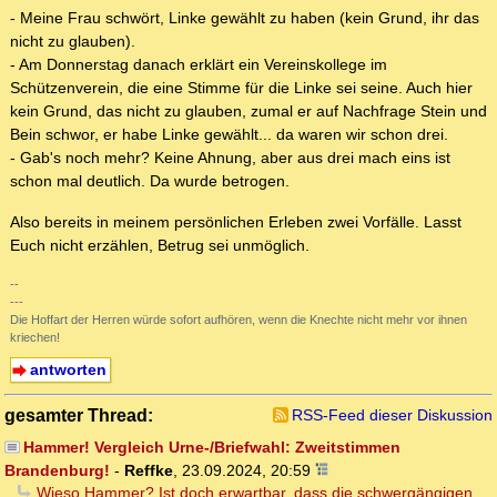
- Meine Frau schwört, Linke gewählt zu haben (kein Grund, ihr das
nicht zu glauben).
- Am Donnerstag danach erklärt ein Vereinskollege im
Schützenverein, die eine Stimme für die Linke sei seine. Auch hier
kein Grund, das nicht zu glauben, zumal er auf Nachfrage Stein und
Bein schwor, er habe Linke gewählt... da waren wir schon drei.
- Gab's noch mehr? Keine Ahnung, aber aus drei mach eins ist
schon mal deutlich. Da wurde betrogen.
Also bereits in meinem persönlichen Erleben zwei Vorfälle. Lasst
Euch nicht erzählen, Betrug sei unmöglich.
--
---
Die Hoffart der Herren würde sofort aufhören, wenn die Knechte nicht mehr vor ihnen
kriechen!
antworten
gesamter Thread:
RSS-Feed dieser Diskussion
Hammer! Vergleich Urne-/Briefwahl: Zweitstimmen
Brandenburg!
-
Reffke
,
23.09.2024, 20:59
Wieso Hammer? Ist doch erwartbar, dass die schwergängigen