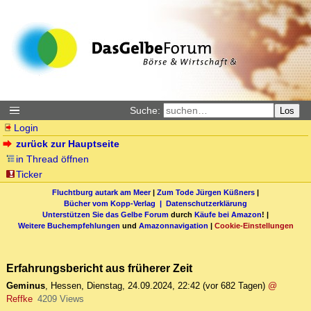
Suche:
Los
Login
zurück zur Hauptseite
in Thread öffnen
Ticker
Fluchtburg autark am Meer
|
Zum Tode Jürgen Küßners
|
Bücher vom Kopp-Verlag |
Datenschutzerklärung
Unterstützen Sie das Gelbe Forum
durch
Käufe bei Amazon
! |
Weitere Buchempfehlungen
und
Amazonnavigation
|
Cookie-Einstellungen
Erfahrungsbericht aus früherer Zeit
Geminus
,
Hessen
,
Dienstag, 24.09.2024, 22:42
(vor 682 Tagen)
@
Reffke
4209 Views