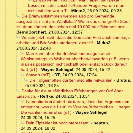
Es gab keine Pflicht zur Wahl, aber man bekam
Besuch mit der anschließenden Frage, warum man
nicht wählen war o.T.
-
Mirko2
,
25.09.2024, 09:33
Die Briefwahlstimmen werden also pro Gemeinde
ausgezählt, nicht pro Wahllokal? Wenn das eine große Stadt
ist, dann können das schon mal 10.000-nde Stimmen sein
-
BerndBorchert
,
24.09.2024, 12:37
Wusste jetzt nicht, dass die Deutsche Post auch sonntags
arbeitet und Briefwahlunterlagen zustellt!
-
Mirko2
,
24.09.2024, 12:48
Man kann aber die Briefwahlunterlagen auch
Wahlsonntags im Wahlamt abgeben/einwerfen (z.B. wenn
man es postalisch nicht schafft oder einfach Bock darauf
hat) (oT)
-
Wayne Schlegel
,
24.09.2024, 15:22
Antwort (mT)
-
DT
,
24.09.2024, 17:24
Die Totgeimpften durften also alle mitwählen
-
Brutus
,
25.09.2024, 16:25
Danke für die ausführlichen Erfahrungen vor Ort! Aber
Einspruch.
-
Reffke
,
24.09.2024, 13:34
Lamentiererei ändert nix daran, dass das Ergebnis dem
entspricht, was die Leut' im Vereins-/Arbeitsleben ... sagen.
Die wählen nunmal so (oT)
-
Wayne Schlegel
,
24.09.2024, 15:25
Dein Tipfehler ist hochinteressant.
-
neptun
,
24.09.2024, 18:32