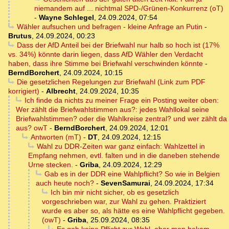
niemandem auf ... nichtmal SPD-/Grünen-Konkurrenz (oT)
-
Wayne Schlegel
,
24.09.2024, 07:54
Wähler aufsuchen und befragen - kleine Anfrage an Putin
-
Brutus
,
24.09.2024, 00:23
Dass der AfD Anteil bei der Briefwahl nur halb so hoch ist (17%
vs. 34%) könnte darin liegen, dass AfD Wähler den Verdacht
haben, dass ihre Stimme bei Briefwahl verschwinden könnte
-
BerndBorchert
,
24.09.2024, 10:15
Die gesetzlichen Regelungen zur Briefwahl (Link zum PDF
korrigiert)
-
Albrecht
,
24.09.2024, 10:35
Ich finde da nichts zu meiner Frage ein Posting weiter oben:
Wer zählt die Briefwahlstimmen aus?: jedes Wahllokal seine
Briefwahlstimmen? oder die Wahlkreise zentral? und wer zählt da
aus? owT
-
BerndBorchert
,
24.09.2024, 12:01
Antworten (mT)
-
DT
,
24.09.2024, 12:15
Wahl zu DDR-Zeiten war ganz einfach: Wahlzettel in
Empfang nehmen, evtl. falten und in die daneben stehende
Urne stecken.
-
Griba
,
24.09.2024, 12:29
Gab es in der DDR eine Wahlpflicht? So wie in Belgien
auch heute noch?
-
SevenSamurai
,
24.09.2024, 17:34
Ich bin mir nicht sicher, ob es gesetzlich
vorgeschrieben war, zur Wahl zu gehen. Praktiziert
wurde es aber so, als hätte es eine Wahlpflicht gegeben.
(owT)
-
Griba
,
25.09.2024, 08:35