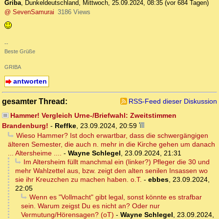
Griba
,
Dunkeldeutschland
,
Mittwoch, 25.09.2024, 08:35
(vor 684 Tagen)
@ SevenSamurai
3186 Views
--
Beste Grüße
GRIBA
antworten
gesamter Thread:
RSS-Feed dieser Diskussion
Hammer! Vergleich Urne-/Briefwahl: Zweitstimmen
Brandenburg!
-
Reffke
,
23.09.2024, 20:59
Wieso Hammer? Ist doch erwartbar, dass die schwergängigen
älteren Semester, die auch n. mehr in die Kirche gehen um danach
... Altersheime ....
-
Wayne Schlegel
,
23.09.2024, 21:31
Im Altersheim füllt manchmal ein (linker?) Pfleger die 30 und
mehr Wahlzettel aus, bzw. zeigt den alten senilen Insassen wo
sie ihr Kreuzchen zu machen haben. o.T.
-
ebbes
,
23.09.2024,
22:05
Wenn es "Vollmacht" gibt legal, sonst könnte es strafbar
sein. Warum zeigst Du es nicht an? Oder nur
Vermutung/Hörensagen? (oT)
-
Wayne Schlegel
,
23.09.2024,