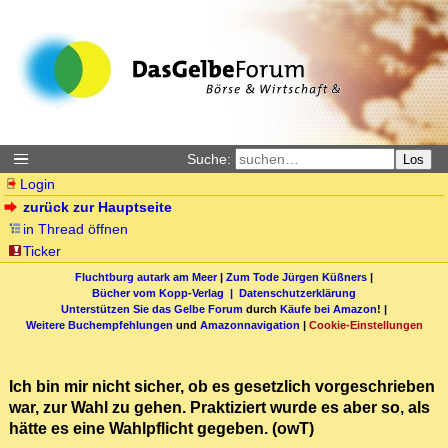
Suche:
Los
Login
zurück zur Hauptseite
in Thread öffnen
Ticker
Fluchtburg autark am Meer
|
Zum Tode Jürgen Küßners
|
Bücher vom Kopp-Verlag |
Datenschutzerklärung
Unterstützen Sie das Gelbe Forum
durch
Käufe bei Amazon
! |
Weitere Buchempfehlungen
und
Amazonnavigation
|
Cookie-Einstellungen
Ich bin mir nicht sicher, ob es gesetzlich vorgeschrieben
war, zur Wahl zu gehen. Praktiziert wurde es aber so, als
hätte es eine Wahlpflicht gegeben. (owT)