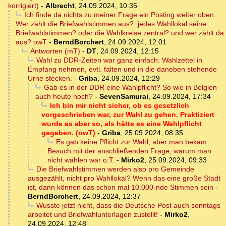
korrigiert)
-
Albrecht
,
24.09.2024, 10:35
Ich finde da nichts zu meiner Frage ein Posting weiter oben:
Wer zählt die Briefwahlstimmen aus?: jedes Wahllokal seine
Briefwahlstimmen? oder die Wahlkreise zentral? und wer zählt da
aus? owT
-
BerndBorchert
,
24.09.2024, 12:01
Antworten (mT)
-
DT
,
24.09.2024, 12:15
Wahl zu DDR-Zeiten war ganz einfach: Wahlzettel in
Empfang nehmen, evtl. falten und in die daneben stehende
Urne stecken.
-
Griba
,
24.09.2024, 12:29
Gab es in der DDR eine Wahlpflicht? So wie in Belgien
auch heute noch?
-
SevenSamurai
,
24.09.2024, 17:34
Ich bin mir nicht sicher, ob es gesetzlich
vorgeschrieben war, zur Wahl zu gehen. Praktiziert
wurde es aber so, als hätte es eine Wahlpflicht
gegeben. (owT)
-
Griba
,
25.09.2024, 08:35
Es gab keine Pflicht zur Wahl, aber man bekam
Besuch mit der anschließenden Frage, warum man
nicht wählen war o.T.
-
Mirko2
,
25.09.2024, 09:33
Die Briefwahlstimmen werden also pro Gemeinde
ausgezählt, nicht pro Wahllokal? Wenn das eine große Stadt
ist, dann können das schon mal 10.000-nde Stimmen sein
-
BerndBorchert
,
24.09.2024, 12:37
Wusste jetzt nicht, dass die Deutsche Post auch sonntags
arbeitet und Briefwahlunterlagen zustellt!
-
Mirko2
,
24.09.2024, 12:48