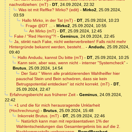
nachvollziehen: (mT)
-
DT
,
24.09.2024, 22:32
Was ist mit Reffke? Mirko? (edit)
-
Mirko2
,
25.09.2024,
03:59
Hallo Mirko, in der Tat (mT)
-
DT
,
25.09.2024, 10:23
Frage @DT ...
-
Mirko2
,
25.09.2024, 10:55
An Mirko (mT)
-
DT
,
25.09.2024, 12:45
Fake / "Red Herring"?!
-
Geminus
,
24.09.2024, 22:45
Ja, stinkt nach Fake, nicht weiterverbreiten! Falls nicht mehr
Hintergründe bekannt werden, besteht...
-
Andudu
,
25.09.2024,
09:40
Hallo Andudu, kannst Du bitte (mT)
-
DT
,
25.09.2024, 10:25
Kann sein, aber was, wenn nicht - interner "Systemcheck"
-
Brutus
,
25.09.2024, 14:54
Der Satz " Wenn alle praktizierenden Wahlheilfer hier
pauschal Stein und Bein schwören, dass sie kein
Betrugspotential entdecken" ist nicht korrekt. (mT)
-
DT
,
25.09.2024, 22:47
Erfahrungsbericht aus früherer Zeit
-
Geminus
,
24.09.2024,
22:42
+1 und die für mich herausragende Unklarheit
(Hochrechnung)
-
Brutus
,
25.09.2024, 15:48
Inkorrekt Brutus. (mT)
-
DT
,
25.09.2024, 22:46
Natürlich kann man mit repräsentativen 1% der
Wahlentscheidungen das Gesamtergebnis bis auf die 2.
Nachkommastelle vorhersagen
-
BerndBorchert
,