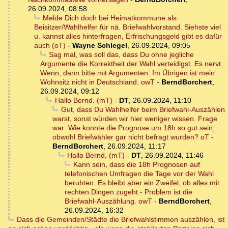
26.09.2024, 08:58
Melde Dich doch bei Heimatkommune als
Beisitzer/Wahlhelfer für nä. Briefwahlvorstand. Siehste viel
u. kannst alles hinterfragen, Erfrischungsgeld gibt es dafür
auch (oT)
-
Wayne Schlegel
,
26.09.2024, 09:05
Sag mal, was soll das, dass Du ohne jegliche
Argumente die Korrektheit der Wahl verteidigst. Es nervt.
Wenn, dann bitte mit Argumenten. Im Übrigen ist mein
Wohnsitz nicht in Deutschland. owT
-
BerndBorchert
,
26.09.2024, 09:12
Hallo Bernd. (mT)
-
DT
,
26.09.2024, 11:10
Gut, dass Du Wahlhelfer beim Briefwahl-Auszählen
warst, sonst würden wir hier weniger wissen. Frage
war: Wie konnte die Prognose um 18h so gut sein,
obwohl Briefwähler gar nicht befragt wurden? oT
-
BerndBorchert
,
26.09.2024, 11:17
Hallo Bernd, (mT)
-
DT
,
26.09.2024, 11:46
Kann sein, dass die 18h Prognosen auf
telefonischen Umfragen die Tage vor der Wahl
beruhten. Es bleibt aber ein Zweifel, ob alles mit
rechten Dingen zugeht - Problem ist die
Briefwahl-Auszählung. owT
-
BerndBorchert
,
26.09.2024, 16:32
Dass die Gemeinden/Städte die Briefwahlstimmen auszählen, ist