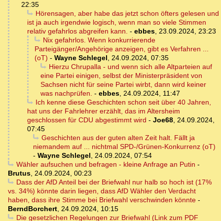
22:35
Hörensagen, aber habe das jetzt schon öfters gelesen und
ist ja auch irgendwie logisch, wenn man so viele Stimmen
relativ gefahrlos abgreifen kann.
-
ebbes
,
23.09.2024, 23:23
Nix gefahrlos. Wenn konkurrierende
Parteigänger/Angehörige anzeigen, gibt es Verfahren ...
(oT)
-
Wayne Schlegel
,
24.09.2024, 07:35
Hierzu Chrupalla - und wenn sich alle Altparteien auf
eine Partei einigen, selbst der Ministerpräsident von
Sachsen nicht für seine Partei wirbt, dann wird keiner
was nachprüfen.
-
ebbes
,
24.09.2024, 11:47
Ich kenne diese Geschichten schon seit über 40 Jahren,
hat uns der Fahrlehrer erzählt, das im Altersheim
geschlossen für CDU abgestimmt wird
-
Joe68
,
24.09.2024,
07:45
Geschichten aus der guten alten Zeit halt. Fällt ja
niemandem auf ... nichtmal SPD-/Grünen-Konkurrenz (oT)
-
Wayne Schlegel
,
24.09.2024, 07:54
Wähler aufsuchen und befragen - kleine Anfrage an Putin
-
Brutus
,
24.09.2024, 00:23
Dass der AfD Anteil bei der Briefwahl nur halb so hoch ist (17%
vs. 34%) könnte darin liegen, dass AfD Wähler den Verdacht
haben, dass ihre Stimme bei Briefwahl verschwinden könnte
-
BerndBorchert
,
24.09.2024, 10:15
Die gesetzlichen Regelungen zur Briefwahl (Link zum PDF