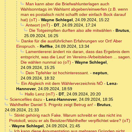
Man kann aber die Briefwahlunterlagen auch
Wahlsonntags im Wahlamt abgeben/einwerfen (z.B. wenn
man es postalisch nicht schafft oder einfach Bock darauf
hat) (oT)
-
Wayne Schlegel
,
24.09.2024, 15:22
Antwort (mT)
-
DT
,
24.09.2024, 17:24
Die Totgeimpften durften also alle mitwählen
-
Brutus
,
25.09.2024, 16:25
Danke für die ausführlichen Erfahrungen vor Ort! Aber
Einspruch.
-
Reffke
,
24.09.2024, 13:34
Lamentiererei ändert nix daran, dass das Ergebnis dem
entspricht, was die Leut' im Vereins-/Arbeitsleben ... sagen.
Die wählen nunmal so (oT)
-
Wayne Schlegel
,
24.09.2024, 15:25
Dein Tipfehler ist hochinteressant.
-
neptun
,
24.09.2024, 18:32
Ein Abgleich mit dem Wählerverzeichnis NÖ
-
Lenz-
Hannover
,
24.09.2024, 18:59
Hallo Lenz (mT)
-
DT
,
24.09.2024, 20:20
Sciencefiles dazu
-
Lenz-Hannover
,
24.09.2024, 18:35
Wahlhelfer Daniel S. Prignitz zeigt Betrug an!
-
Brutus
,
24.09.2024, 21:33
Stinkt gehörig nach Fake. Warum schreibt er das nicht ins
Protokoll, wozu er als Beisitzer/Wahlhelfer verpflichtet wäre? (oT)
-
Wayne Schlegel
,
24.09.2024, 21:45
Ich kann diese Argumentation aus mehreren Gründen nicht