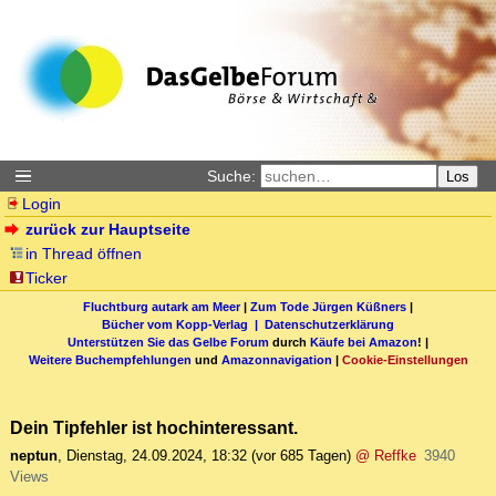
Suche:
Los
Login
zurück zur Hauptseite
in Thread öffnen
Ticker
Fluchtburg autark am Meer
|
Zum Tode Jürgen Küßners
|
Bücher vom Kopp-Verlag |
Datenschutzerklärung
Unterstützen Sie das Gelbe Forum
durch
Käufe bei Amazon
! |
Weitere Buchempfehlungen
und
Amazonnavigation
|
Cookie-Einstellungen
Dein Tipfehler ist hochinteressant.
neptun
,
Dienstag, 24.09.2024, 18:32
(vor 685 Tagen)
@ Reffke
3940
Views