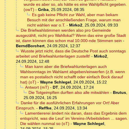
wurde es aber so, als hätte es eine Wahlpflicht gegeben.
(owT)
-
Griba
,
25.09.2024, 08:35
Es gab keine Pflicht zur Wahl, aber man bekam
Besuch mit der anschließenden Frage, warum man
nicht wählen war o.T.
-
Mirko2
,
25.09.2024, 09:33
Die Briefwahlstimmen werden also pro Gemeinde
ausgezählt, nicht pro Wahllokal? Wenn das eine große Stadt
ist, dann können das schon mal 10.000-nde Stimmen sein
-
BerndBorchert
,
24.09.2024, 12:37
Wusste jetzt nicht, dass die Deutsche Post auch sonntags
arbeitet und Briefwahlunterlagen zustellt!
-
Mirko2
,
24.09.2024, 12:48
Man kann aber die Briefwahlunterlagen auch
Wahlsonntags im Wahlamt abgeben/einwerfen (z.B. wenn
man es postalisch nicht schafft oder einfach Bock darauf
hat) (oT)
-
Wayne Schlegel
,
24.09.2024, 15:22
Antwort (mT)
-
DT
,
24.09.2024, 17:24
Die Totgeimpften durften also alle mitwählen
-
Brutus
,
25.09.2024, 16:25
Danke für die ausführlichen Erfahrungen vor Ort! Aber
Einspruch.
-
Reffke
,
24.09.2024, 13:34
Lamentiererei ändert nix daran, dass das Ergebnis dem
entspricht, was die Leut' im Vereins-/Arbeitsleben ... sagen.
Die wählen nunmal so (oT)
-
Wayne Schlegel
,
24.09.2024, 15:25