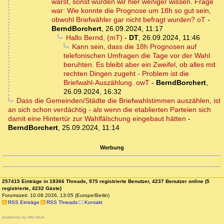
warst, sonst würden wir hier weniger wissen. Frage
war: Wie konnte die Prognose um 18h so gut sein,
obwohl Briefwähler gar nicht befragt wurden? oT
-
BerndBorchert
,
26.09.2024, 11:17
Hallo Bernd, (mT)
-
DT
,
26.09.2024, 11:46
Kann sein, dass die 18h Prognosen auf
telefonischen Umfragen die Tage vor der Wahl
beruhten. Es bleibt aber ein Zweifel, ob alles mit
rechten Dingen zugeht - Problem ist die
Briefwahl-Auszählung. owT
-
BerndBorchert
,
26.09.2024, 16:32
Dass die Gemeinden/Städte die Briefwahlstimmen auszählen, ist
an sich schon verdächtig - als wenn die etablierten Parteien sich
damit eine Hintertür zur Wahlfälschung eingebaut hätten
-
BerndBorchert
,
25.09.2024, 11:14
Werbung
257415 Einträge in 18366 Threads, 975 registrierte Benutzer, 4237 Benutzer online (5
registrierte, 4232 Gäste)
Forumszeit: 10.08.2026, 13:05 (Europe/Berlin)
RSS Einträge
RSS Threads
Kontakt
powered by my little forum