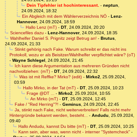
Dein Tipfehler ist hochinteressant.
-
neptun
,
24.09.2024, 18:32
Ein Abgleich mit dem Wählerverzeichnis NÖ
-
Lenz-
Hannover
,
24.09.2024, 18:59
Hallo Lenz (mT)
-
DT
,
24.09.2024, 20:20
Sciencefiles dazu
-
Lenz-Hannover
,
24.09.2024, 18:35
Wahlhelfer Daniel S. Prignitz zeigt Betrug an!
-
Brutus
,
24.09.2024, 21:33
Stinkt gehörig nach Fake. Warum schreibt er das nicht ins
Protokoll, wozu er als Beisitzer/Wahlhelfer verpflichtet wäre? (oT)
-
Wayne Schlegel
,
24.09.2024, 21:45
Ich kann diese Argumentation aus mehreren Gründen nicht
nachvollziehen: (mT)
-
DT
,
24.09.2024, 22:32
Was ist mit Reffke? Mirko? (edit)
-
Mirko2
,
25.09.2024,
03:59
Hallo Mirko, in der Tat (mT)
-
DT
,
25.09.2024, 10:23
Frage @DT ...
-
Mirko2
,
25.09.2024, 10:55
An Mirko (mT)
-
DT
,
25.09.2024, 12:45
Fake / "Red Herring"?!
-
Geminus
,
24.09.2024, 22:45
Ja, stinkt nach Fake, nicht weiterverbreiten! Falls nicht mehr
Hintergründe bekannt werden, besteht...
-
Andudu
,
25.09.2024,
09:40
Hallo Andudu, kannst Du bitte (mT)
-
DT
,
25.09.2024, 10:25
Kann sein, aber was, wenn nicht - interner "Systemcheck"
-