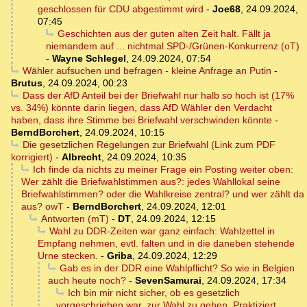
geschlossen für CDU abgestimmt wird
-
Joe68
,
24.09.2024,
07:45
Geschichten aus der guten alten Zeit halt. Fällt ja
niemandem auf ... nichtmal SPD-/Grünen-Konkurrenz (oT)
-
Wayne Schlegel
,
24.09.2024, 07:54
Wähler aufsuchen und befragen - kleine Anfrage an Putin
-
Brutus
,
24.09.2024, 00:23
Dass der AfD Anteil bei der Briefwahl nur halb so hoch ist (17%
vs. 34%) könnte darin liegen, dass AfD Wähler den Verdacht
haben, dass ihre Stimme bei Briefwahl verschwinden könnte
-
BerndBorchert
,
24.09.2024, 10:15
Die gesetzlichen Regelungen zur Briefwahl (Link zum PDF
korrigiert)
-
Albrecht
,
24.09.2024, 10:35
Ich finde da nichts zu meiner Frage ein Posting weiter oben:
Wer zählt die Briefwahlstimmen aus?: jedes Wahllokal seine
Briefwahlstimmen? oder die Wahlkreise zentral? und wer zählt da
aus? owT
-
BerndBorchert
,
24.09.2024, 12:01
Antworten (mT)
-
DT
,
24.09.2024, 12:15
Wahl zu DDR-Zeiten war ganz einfach: Wahlzettel in
Empfang nehmen, evtl. falten und in die daneben stehende
Urne stecken.
-
Griba
,
24.09.2024, 12:29
Gab es in der DDR eine Wahlpflicht? So wie in Belgien
auch heute noch?
-
SevenSamurai
,
24.09.2024, 17:34
Ich bin mir nicht sicher, ob es gesetzlich
vorgeschrieben war, zur Wahl zu gehen. Praktiziert