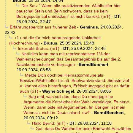
Brutus
,
25.09.2024, 14:54
Der Satz " Wenn alle praktizierenden Wahlheilfer hier
pauschal Stein und Bein schwören, dass sie kein
Betrugspotential entdecken" ist nicht korrekt. (mT)
-
DT
,
25.09.2024, 22:47
Erfahrungsbericht aus früherer Zeit
-
Geminus
,
24.09.2024,
22:42
+1 und die für mich herausragende Unklarheit
(Hochrechnung)
-
Brutus
,
25.09.2024, 15:48
Inkorrekt Brutus. (mT)
-
DT
,
25.09.2024, 22:46
Natürlich kann man mit repräsentativen 1% der
Wahlentscheidungen das Gesamtergebnis bis auf die 2.
Nachkommastelle vorhersagen
-
BerndBorchert
,
26.09.2024, 08:58
Melde Dich doch bei Heimatkommune als
Beisitzer/Wahlhelfer für nä. Briefwahlvorstand. Siehste viel
u. kannst alles hinterfragen, Erfrischungsgeld gibt es dafür
auch (oT)
-
Wayne Schlegel
,
26.09.2024, 09:05
Sag mal, was soll das, dass Du ohne jegliche
Argumente die Korrektheit der Wahl verteidigst. Es nervt.
Wenn, dann bitte mit Argumenten. Im Übrigen ist mein
Wohnsitz nicht in Deutschland. owT
-
BerndBorchert
,
26.09.2024, 09:12
Hallo Bernd. (mT)
-
DT
,
26.09.2024, 11:10
Gut, dass Du Wahlhelfer beim Briefwahl-Auszählen