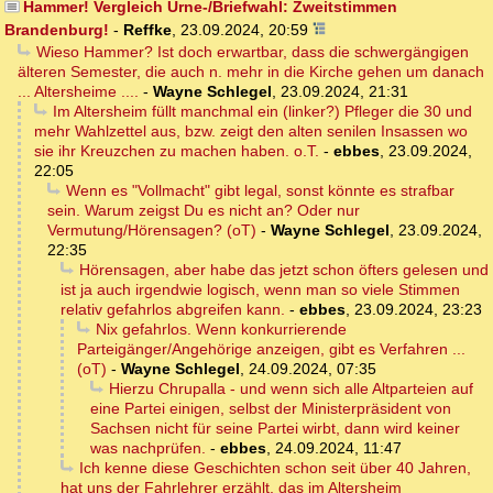
Hammer! Vergleich Urne-/Briefwahl: Zweitstimmen
Brandenburg!
-
Reffke
,
23.09.2024, 20:59
Wieso Hammer? Ist doch erwartbar, dass die schwergängigen
älteren Semester, die auch n. mehr in die Kirche gehen um danach
... Altersheime ....
-
Wayne Schlegel
,
23.09.2024, 21:31
Im Altersheim füllt manchmal ein (linker?) Pfleger die 30 und
mehr Wahlzettel aus, bzw. zeigt den alten senilen Insassen wo
sie ihr Kreuzchen zu machen haben. o.T.
-
ebbes
,
23.09.2024,
22:05
Wenn es "Vollmacht" gibt legal, sonst könnte es strafbar
sein. Warum zeigst Du es nicht an? Oder nur
Vermutung/Hörensagen? (oT)
-
Wayne Schlegel
,
23.09.2024,
22:35
Hörensagen, aber habe das jetzt schon öfters gelesen und
ist ja auch irgendwie logisch, wenn man so viele Stimmen
relativ gefahrlos abgreifen kann.
-
ebbes
,
23.09.2024, 23:23
Nix gefahrlos. Wenn konkurrierende
Parteigänger/Angehörige anzeigen, gibt es Verfahren ...
(oT)
-
Wayne Schlegel
,
24.09.2024, 07:35
Hierzu Chrupalla - und wenn sich alle Altparteien auf
eine Partei einigen, selbst der Ministerpräsident von
Sachsen nicht für seine Partei wirbt, dann wird keiner
was nachprüfen.
-
ebbes
,
24.09.2024, 11:47
Ich kenne diese Geschichten schon seit über 40 Jahren,
hat uns der Fahrlehrer erzählt, das im Altersheim