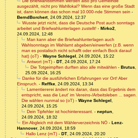
Die Briefwahlstimmen werden also pro Gemeinde
ausgezählt, nicht pro Wahllokal? Wenn das eine große Stadt
ist, dann können das schon mal 10.000-nde Stimmen sein
-
BerndBorchert
,
24.09.2024, 12:37
Wusste jetzt nicht, dass die Deutsche Post auch sonntags
arbeitet und Briefwahlunterlagen zustellt!
-
Mirko2
,
24.09.2024, 12:48
Man kann aber die Briefwahlunterlagen auch
Wahlsonntags im Wahlamt abgeben/einwerfen (z.B. wenn
man es postalisch nicht schafft oder einfach Bock darauf
hat) (oT)
-
Wayne Schlegel
,
24.09.2024, 15:22
Antwort (mT)
-
DT
,
24.09.2024, 17:24
Die Totgeimpften durften also alle mitwählen
-
Brutus
,
25.09.2024, 16:25
Danke für die ausführlichen Erfahrungen vor Ort! Aber
Einspruch.
-
Reffke
,
24.09.2024, 13:34
Lamentiererei ändert nix daran, dass das Ergebnis dem
entspricht, was die Leut' im Vereins-/Arbeitsleben ... sagen.
Die wählen nunmal so (oT)
-
Wayne Schlegel
,
24.09.2024, 15:25
Dein Tipfehler ist hochinteressant.
-
neptun
,
24.09.2024, 18:32
Ein Abgleich mit dem Wählerverzeichnis NÖ
-
Lenz-
Hannover
,
24.09.2024, 18:59
Hallo Lenz (mT)
-
DT
,
24.09.2024, 20:20