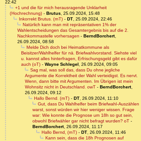
22:42
+1 und die für mich herausragende Unklarheit
(Hochrechnung)
-
Brutus
,
25.09.2024, 15:48
Inkorrekt Brutus. (mT)
-
DT
,
25.09.2024, 22:46
Natürlich kann man mit repräsentativen 1% der
Wahlentscheidungen das Gesamtergebnis bis auf die 2.
Nachkommastelle vorhersagen
-
BerndBorchert
,
26.09.2024, 08:58
Melde Dich doch bei Heimatkommune als
Beisitzer/Wahlhelfer für nä. Briefwahlvorstand. Siehste viel
u. kannst alles hinterfragen, Erfrischungsgeld gibt es dafür
auch (oT)
-
Wayne Schlegel
,
26.09.2024, 09:05
Sag mal, was soll das, dass Du ohne jegliche
Argumente die Korrektheit der Wahl verteidigst. Es nervt.
Wenn, dann bitte mit Argumenten. Im Übrigen ist mein
Wohnsitz nicht in Deutschland. owT
-
BerndBorchert
,
26.09.2024, 09:12
Hallo Bernd. (mT)
-
DT
,
26.09.2024, 11:10
Gut, dass Du Wahlhelfer beim Briefwahl-Auszählen
warst, sonst würden wir hier weniger wissen. Frage
war: Wie konnte die Prognose um 18h so gut sein,
obwohl Briefwähler gar nicht befragt wurden? oT
-
BerndBorchert
,
26.09.2024, 11:17
Hallo Bernd, (mT)
-
DT
,
26.09.2024, 11:46
Kann sein, dass die 18h Prognosen auf