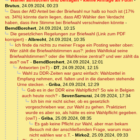
Wähler aufsuchen und befragen - kleine Anfrage an Putin
-
Brutus
,
24.09.2024, 00:23
Dass der AfD Anteil bei der Briefwahl nur halb so hoch ist (17%
vs. 34%) könnte darin liegen, dass AfD Wähler den Verdacht
haben, dass ihre Stimme bei Briefwahl verschwinden könnte
-
BerndBorchert
,
24.09.2024, 10:15
Die gesetzlichen Regelungen zur Briefwahl (Link zum PDF
korrigiert)
-
Albrecht
,
24.09.2024, 10:35
Ich finde da nichts zu meiner Frage ein Posting weiter oben:
Wer zählt die Briefwahlstimmen aus?: jedes Wahllokal seine
Briefwahlstimmen? oder die Wahlkreise zentral? und wer zählt da
aus? owT
-
BerndBorchert
,
24.09.2024, 12:01
Antworten (mT)
-
DT
,
24.09.2024, 12:15
Wahl zu DDR-Zeiten war ganz einfach: Wahlzettel in
Empfang nehmen, evtl. falten und in die daneben stehende
Urne stecken.
-
Griba
,
24.09.2024, 12:29
Gab es in der DDR eine Wahlpflicht? So wie in Belgien
auch heute noch?
-
SevenSamurai
,
24.09.2024, 17:34
Ich bin mir nicht sicher, ob es gesetzlich
vorgeschrieben war, zur Wahl zu gehen. Praktiziert
wurde es aber so, als hätte es eine Wahlpflicht gegeben.
(owT)
-
Griba
,
25.09.2024, 08:35
Es gab keine Pflicht zur Wahl, aber man bekam
Besuch mit der anschließenden Frage, warum man
nicht wählen war o.T.
-
Mirko2
,
25.09.2024, 09:33