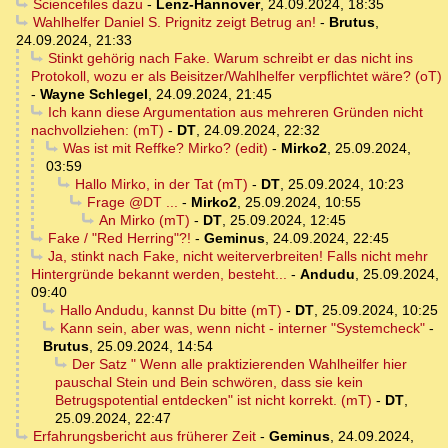
Sciencefiles dazu
-
Lenz-Hannover
,
24.09.2024, 18:35
Wahlhelfer Daniel S. Prignitz zeigt Betrug an!
-
Brutus
,
24.09.2024, 21:33
Stinkt gehörig nach Fake. Warum schreibt er das nicht ins
Protokoll, wozu er als Beisitzer/Wahlhelfer verpflichtet wäre? (oT)
-
Wayne Schlegel
,
24.09.2024, 21:45
Ich kann diese Argumentation aus mehreren Gründen nicht
nachvollziehen: (mT)
-
DT
,
24.09.2024, 22:32
Was ist mit Reffke? Mirko? (edit)
-
Mirko2
,
25.09.2024,
03:59
Hallo Mirko, in der Tat (mT)
-
DT
,
25.09.2024, 10:23
Frage @DT ...
-
Mirko2
,
25.09.2024, 10:55
An Mirko (mT)
-
DT
,
25.09.2024, 12:45
Fake / "Red Herring"?!
-
Geminus
,
24.09.2024, 22:45
Ja, stinkt nach Fake, nicht weiterverbreiten! Falls nicht mehr
Hintergründe bekannt werden, besteht...
-
Andudu
,
25.09.2024,
09:40
Hallo Andudu, kannst Du bitte (mT)
-
DT
,
25.09.2024, 10:25
Kann sein, aber was, wenn nicht - interner "Systemcheck"
-
Brutus
,
25.09.2024, 14:54
Der Satz " Wenn alle praktizierenden Wahlheilfer hier
pauschal Stein und Bein schwören, dass sie kein
Betrugspotential entdecken" ist nicht korrekt. (mT)
-
DT
,
25.09.2024, 22:47
Erfahrungsbericht aus früherer Zeit
-
Geminus
,
24.09.2024,