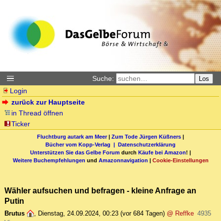
Suche:
Los
Login
zurück zur Hauptseite
in Thread öffnen
Ticker
Fluchtburg autark am Meer
|
Zum Tode Jürgen Küßners
|
Bücher vom Kopp-Verlag |
Datenschutzerklärung
Unterstützen Sie das Gelbe Forum
durch
Käufe bei Amazon
! |
Weitere Buchempfehlungen
und
Amazonnavigation
|
Cookie-Einstellungen
Wähler aufsuchen und befragen - kleine Anfrage an
Putin
Brutus
,
Dienstag, 24.09.2024, 00:23
(vor 684 Tagen)
@ Reffke
4935