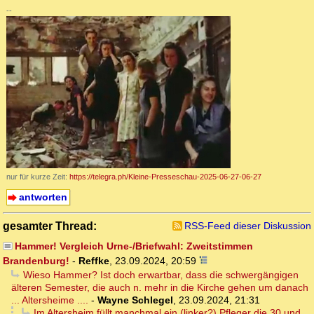
--
nur für kurze Zeit:
https://telegra.ph/Kleine-Presseschau-2025-06-27-06-27
antworten
gesamter Thread:
RSS-Feed dieser Diskussion
Hammer! Vergleich Urne-/Briefwahl: Zweitstimmen
Brandenburg!
-
Reffke
,
23.09.2024, 20:59
Wieso Hammer? Ist doch erwartbar, dass die schwergängigen
älteren Semester, die auch n. mehr in die Kirche gehen um danach
... Altersheime ....
-
Wayne Schlegel
,
23.09.2024, 21:31
Im Altersheim füllt manchmal ein (linker?) Pfleger die 30 und