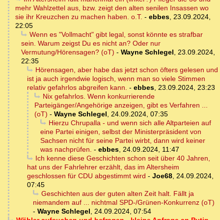
mehr Wahlzettel aus, bzw. zeigt den alten senilen Insassen wo
sie ihr Kreuzchen zu machen haben. o.T.
-
ebbes
,
23.09.2024,
22:05
Wenn es "Vollmacht" gibt legal, sonst könnte es strafbar
sein. Warum zeigst Du es nicht an? Oder nur
Vermutung/Hörensagen? (oT)
-
Wayne Schlegel
,
23.09.2024,
22:35
Hörensagen, aber habe das jetzt schon öfters gelesen und
ist ja auch irgendwie logisch, wenn man so viele Stimmen
relativ gefahrlos abgreifen kann.
-
ebbes
,
23.09.2024, 23:23
Nix gefahrlos. Wenn konkurrierende
Parteigänger/Angehörige anzeigen, gibt es Verfahren ...
(oT)
-
Wayne Schlegel
,
24.09.2024, 07:35
Hierzu Chrupalla - und wenn sich alle Altparteien auf
eine Partei einigen, selbst der Ministerpräsident von
Sachsen nicht für seine Partei wirbt, dann wird keiner
was nachprüfen.
-
ebbes
,
24.09.2024, 11:47
Ich kenne diese Geschichten schon seit über 40 Jahren,
hat uns der Fahrlehrer erzählt, das im Altersheim
geschlossen für CDU abgestimmt wird
-
Joe68
,
24.09.2024,
07:45
Geschichten aus der guten alten Zeit halt. Fällt ja
niemandem auf ... nichtmal SPD-/Grünen-Konkurrenz (oT)
-
Wayne Schlegel
,
24.09.2024, 07:54