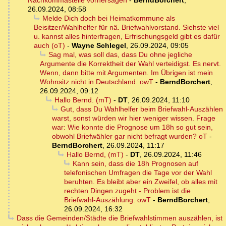
Nachkommastelle vorhersagen
-
BerndBorchert
,
26.09.2024, 08:58
Melde Dich doch bei Heimatkommune als
Beisitzer/Wahlhelfer für nä. Briefwahlvorstand. Siehste viel
u. kannst alles hinterfragen, Erfrischungsgeld gibt es dafür
auch (oT)
-
Wayne Schlegel
,
26.09.2024, 09:05
Sag mal, was soll das, dass Du ohne jegliche
Argumente die Korrektheit der Wahl verteidigst. Es nervt.
Wenn, dann bitte mit Argumenten. Im Übrigen ist mein
Wohnsitz nicht in Deutschland. owT
-
BerndBorchert
,
26.09.2024, 09:12
Hallo Bernd. (mT)
-
DT
,
26.09.2024, 11:10
Gut, dass Du Wahlhelfer beim Briefwahl-Auszählen
warst, sonst würden wir hier weniger wissen. Frage
war: Wie konnte die Prognose um 18h so gut sein,
obwohl Briefwähler gar nicht befragt wurden? oT
-
BerndBorchert
,
26.09.2024, 11:17
Hallo Bernd, (mT)
-
DT
,
26.09.2024, 11:46
Kann sein, dass die 18h Prognosen auf
telefonischen Umfragen die Tage vor der Wahl
beruhten. Es bleibt aber ein Zweifel, ob alles mit
rechten Dingen zugeht - Problem ist die
Briefwahl-Auszählung. owT
-
BerndBorchert
,
26.09.2024, 16:32
Dass die Gemeinden/Städte die Briefwahlstimmen auszählen, ist