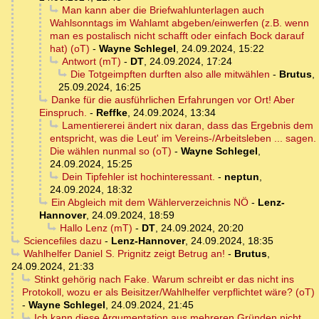
Man kann aber die Briefwahlunterlagen auch
Wahlsonntags im Wahlamt abgeben/einwerfen (z.B. wenn
man es postalisch nicht schafft oder einfach Bock darauf
hat) (oT)
-
Wayne Schlegel
,
24.09.2024, 15:22
Antwort (mT)
-
DT
,
24.09.2024, 17:24
Die Totgeimpften durften also alle mitwählen
-
Brutus
,
25.09.2024, 16:25
Danke für die ausführlichen Erfahrungen vor Ort! Aber
Einspruch.
-
Reffke
,
24.09.2024, 13:34
Lamentiererei ändert nix daran, dass das Ergebnis dem
entspricht, was die Leut' im Vereins-/Arbeitsleben ... sagen.
Die wählen nunmal so (oT)
-
Wayne Schlegel
,
24.09.2024, 15:25
Dein Tipfehler ist hochinteressant.
-
neptun
,
24.09.2024, 18:32
Ein Abgleich mit dem Wählerverzeichnis NÖ
-
Lenz-
Hannover
,
24.09.2024, 18:59
Hallo Lenz (mT)
-
DT
,
24.09.2024, 20:20
Sciencefiles dazu
-
Lenz-Hannover
,
24.09.2024, 18:35
Wahlhelfer Daniel S. Prignitz zeigt Betrug an!
-
Brutus
,
24.09.2024, 21:33
Stinkt gehörig nach Fake. Warum schreibt er das nicht ins
Protokoll, wozu er als Beisitzer/Wahlhelfer verpflichtet wäre? (oT)
-
Wayne Schlegel
,
24.09.2024, 21:45
Ich kann diese Argumentation aus mehreren Gründen nicht