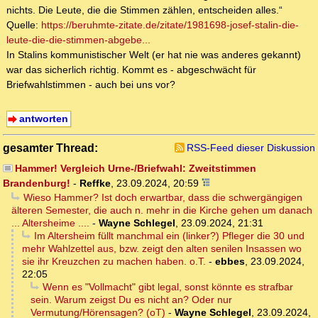
nichts. Die Leute, die die Stimmen zählen, entscheiden alles.“
Quelle:
https://beruhmte-zitate.de/zitate/1981698-josef-stalin-die-
leute-die-die-stimmen-abgebe...
In Stalins kommunistischer Welt (er hat nie was anderes gekannt)
war das sicherlich richtig. Kommt es - abgeschwächt für
Briefwahlstimmen - auch bei uns vor?
antworten
gesamter Thread:
RSS-Feed dieser Diskussion
Hammer! Vergleich Urne-/Briefwahl: Zweitstimmen
Brandenburg!
-
Reffke
,
23.09.2024, 20:59
Wieso Hammer? Ist doch erwartbar, dass die schwergängigen
älteren Semester, die auch n. mehr in die Kirche gehen um danach
... Altersheime ....
-
Wayne Schlegel
,
23.09.2024, 21:31
Im Altersheim füllt manchmal ein (linker?) Pfleger die 30 und
mehr Wahlzettel aus, bzw. zeigt den alten senilen Insassen wo
sie ihr Kreuzchen zu machen haben. o.T.
-
ebbes
,
23.09.2024,
22:05
Wenn es "Vollmacht" gibt legal, sonst könnte es strafbar
sein. Warum zeigst Du es nicht an? Oder nur
Vermutung/Hörensagen? (oT)
-
Wayne Schlegel
,
23.09.2024,