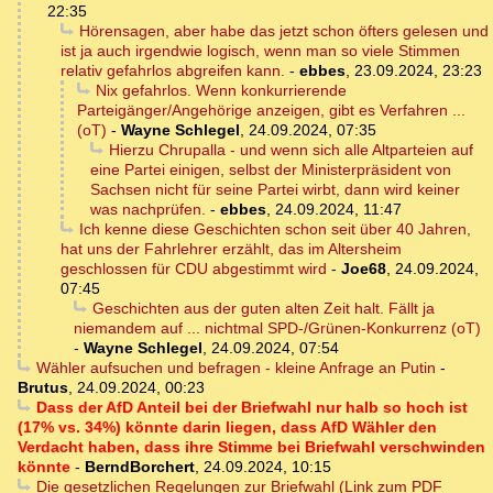
22:35
Hörensagen, aber habe das jetzt schon öfters gelesen und
ist ja auch irgendwie logisch, wenn man so viele Stimmen
relativ gefahrlos abgreifen kann.
-
ebbes
,
23.09.2024, 23:23
Nix gefahrlos. Wenn konkurrierende
Parteigänger/Angehörige anzeigen, gibt es Verfahren ...
(oT)
-
Wayne Schlegel
,
24.09.2024, 07:35
Hierzu Chrupalla - und wenn sich alle Altparteien auf
eine Partei einigen, selbst der Ministerpräsident von
Sachsen nicht für seine Partei wirbt, dann wird keiner
was nachprüfen.
-
ebbes
,
24.09.2024, 11:47
Ich kenne diese Geschichten schon seit über 40 Jahren,
hat uns der Fahrlehrer erzählt, das im Altersheim
geschlossen für CDU abgestimmt wird
-
Joe68
,
24.09.2024,
07:45
Geschichten aus der guten alten Zeit halt. Fällt ja
niemandem auf ... nichtmal SPD-/Grünen-Konkurrenz (oT)
-
Wayne Schlegel
,
24.09.2024, 07:54
Wähler aufsuchen und befragen - kleine Anfrage an Putin
-
Brutus
,
24.09.2024, 00:23
Dass der AfD Anteil bei der Briefwahl nur halb so hoch ist
(17% vs. 34%) könnte darin liegen, dass AfD Wähler den
Verdacht haben, dass ihre Stimme bei Briefwahl verschwinden
könnte
-
BerndBorchert
,
24.09.2024, 10:15
Die gesetzlichen Regelungen zur Briefwahl (Link zum PDF