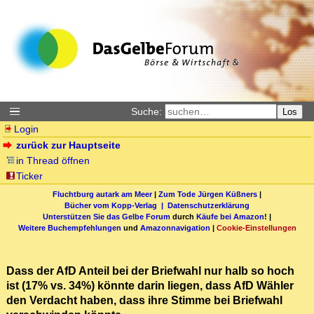
Suche:
Los
Login
zurück zur Hauptseite
in Thread öffnen
Ticker
Fluchtburg autark am Meer
|
Zum Tode Jürgen Küßners
|
Bücher vom Kopp-Verlag |
Datenschutzerklärung
Unterstützen Sie das Gelbe Forum
durch
Käufe bei Amazon
! |
Weitere Buchempfehlungen
und
Amazonnavigation
|
Cookie-Einstellungen
Dass der AfD Anteil bei der Briefwahl nur halb so hoch
ist (17% vs. 34%) könnte darin liegen, dass AfD Wähler
den Verdacht haben, dass ihre Stimme bei Briefwahl