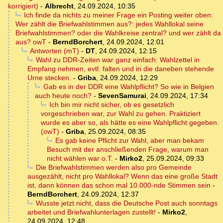
korrigiert)
-
Albrecht
,
24.09.2024, 10:35
Ich finde da nichts zu meiner Frage ein Posting weiter oben:
Wer zählt die Briefwahlstimmen aus?: jedes Wahllokal seine
Briefwahlstimmen? oder die Wahlkreise zentral? und wer zählt da
aus? owT
-
BerndBorchert
,
24.09.2024, 12:01
Antworten (mT)
-
DT
,
24.09.2024, 12:15
Wahl zu DDR-Zeiten war ganz einfach: Wahlzettel in
Empfang nehmen, evtl. falten und in die daneben stehende
Urne stecken.
-
Griba
,
24.09.2024, 12:29
Gab es in der DDR eine Wahlpflicht? So wie in Belgien
auch heute noch?
-
SevenSamurai
,
24.09.2024, 17:34
Ich bin mir nicht sicher, ob es gesetzlich
vorgeschrieben war, zur Wahl zu gehen. Praktiziert
wurde es aber so, als hätte es eine Wahlpflicht gegeben.
(owT)
-
Griba
,
25.09.2024, 08:35
Es gab keine Pflicht zur Wahl, aber man bekam
Besuch mit der anschließenden Frage, warum man
nicht wählen war o.T.
-
Mirko2
,
25.09.2024, 09:33
Die Briefwahlstimmen werden also pro Gemeinde
ausgezählt, nicht pro Wahllokal? Wenn das eine große Stadt
ist, dann können das schon mal 10.000-nde Stimmen sein
-
BerndBorchert
,
24.09.2024, 12:37
Wusste jetzt nicht, dass die Deutsche Post auch sonntags
arbeitet und Briefwahlunterlagen zustellt!
-
Mirko2
,
24.09.2024, 12:48