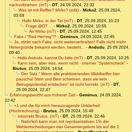
nachvollziehen: (mT)
-
DT
,
24.09.2024, 22:32
Was ist mit Reffke? Mirko? (edit)
-
Mirko2
,
25.09.2024,
03:59
Hallo Mirko, in der Tat (mT)
-
DT
,
25.09.2024, 10:23
Frage @DT ...
-
Mirko2
,
25.09.2024, 10:55
An Mirko (mT)
-
DT
,
25.09.2024, 12:45
Fake / "Red Herring"?!
-
Geminus
,
24.09.2024, 22:45
Ja, stinkt nach Fake, nicht weiterverbreiten! Falls nicht mehr
Hintergründe bekannt werden, besteht...
-
Andudu
,
25.09.2024,
09:40
Hallo Andudu, kannst Du bitte (mT)
-
DT
,
25.09.2024, 10:25
Kann sein, aber was, wenn nicht - interner "Systemcheck"
-
Brutus
,
25.09.2024, 14:54
Der Satz " Wenn alle praktizierenden Wahlheilfer hier
pauschal Stein und Bein schwören, dass sie kein
Betrugspotential entdecken" ist nicht korrekt. (mT)
-
DT
,
25.09.2024, 22:47
Erfahrungsbericht aus früherer Zeit
-
Geminus
,
24.09.2024,
22:42
+1 und die für mich herausragende Unklarheit
(Hochrechnung)
-
Brutus
,
25.09.2024, 15:48
Inkorrekt Brutus. (mT)
-
DT
,
25.09.2024, 22:46
Natürlich kann man mit repräsentativen 1% der
Wahlentscheidungen das Gesamtergebnis bis auf die 2.