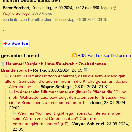
nicht in Deutschland. owT
BerndBorchert
,
Donnerstag, 26.09.2024, 09:12
(vor 680 Tagen)
@
Wayne Schlegel
2879 Views
bearbeitet von BerndBorchert, Donnerstag, 26.09.2024, 09:15
.
antworten
gesamter Thread:
RSS-Feed dieser Diskussion
Hammer! Vergleich Urne-/Briefwahl: Zweitstimmen
Brandenburg!
-
Reffke
,
23.09.2024, 20:59
Wieso Hammer? Ist doch erwartbar, dass die schwergängigen
älteren Semester, die auch n. mehr in die Kirche gehen um danach
... Altersheime ....
-
Wayne Schlegel
,
23.09.2024, 21:31
Im Altersheim füllt manchmal ein (linker?) Pfleger die 30 und
mehr Wahlzettel aus, bzw. zeigt den alten senilen Insassen wo
sie ihr Kreuzchen zu machen haben. o.T.
-
ebbes
,
23.09.2024,
22:05
Wenn es "Vollmacht" gibt legal, sonst könnte es strafbar
sein. Warum zeigst Du es nicht an? Oder nur
Vermutung/Hörensagen? (oT)
-
Wayne Schlegel
,
23.09.2024,
22:35