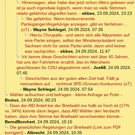
Hörensagen, aber habe das jetzt schon öfters gelesen und
ist ja auch irgendwie logisch, wenn man so viele Stimmen
relativ gefahrlos abgreifen kann.
-
ebbes
,
23.09.2024, 23:23
Nix gefahrlos. Wenn konkurrierende
Parteigänger/Angehörige anzeigen, gibt es Verfahren ...
(oT)
-
Wayne Schlegel
,
24.09.2024, 07:35
Hierzu Chrupalla - und wenn sich alle Altparteien auf
eine Partei einigen, selbst der Ministerpräsident von
Sachsen nicht für seine Partei wirbt, dann wird keiner
was nachprüfen.
-
ebbes
,
24.09.2024, 11:47
Ich kenne diese Geschichten schon seit über 40 Jahren,
hat uns der Fahrlehrer erzählt, das im Altersheim
geschlossen für CDU abgestimmt wird
-
Joe68
,
24.09.2024,
07:45
Geschichten aus der guten alten Zeit halt. Fällt ja
niemandem auf ... nichtmal SPD-/Grünen-Konkurrenz (oT)
-
Wayne Schlegel
,
24.09.2024, 07:54
Wähler aufsuchen und befragen - kleine Anfrage an Putin
-
Brutus
,
24.09.2024, 00:23
Dass der AfD Anteil bei der Briefwahl nur halb so hoch ist (17%
vs. 34%) könnte darin liegen, dass AfD Wähler den Verdacht
haben, dass ihre Stimme bei Briefwahl verschwinden könnte
-
BerndBorchert
,
24.09.2024, 10:15
Die gesetzlichen Regelungen zur Briefwahl (Link zum PDF
korrigiert)
-
Albrecht
,
24.09.2024, 10:35