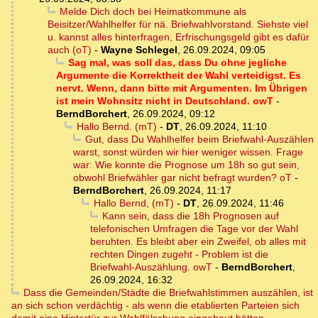
Melde Dich doch bei Heimatkommune als
Beisitzer/Wahlhelfer für nä. Briefwahlvorstand. Siehste viel
u. kannst alles hinterfragen, Erfrischungsgeld gibt es dafür
auch (oT)
-
Wayne Schlegel
,
26.09.2024, 09:05
Sag mal, was soll das, dass Du ohne jegliche
Argumente die Korrektheit der Wahl verteidigst. Es
nervt. Wenn, dann bitte mit Argumenten. Im Übrigen
ist mein Wohnsitz nicht in Deutschland. owT
-
BerndBorchert
,
26.09.2024, 09:12
Hallo Bernd. (mT)
-
DT
,
26.09.2024, 11:10
Gut, dass Du Wahlhelfer beim Briefwahl-Auszählen
warst, sonst würden wir hier weniger wissen. Frage
war: Wie konnte die Prognose um 18h so gut sein,
obwohl Briefwähler gar nicht befragt wurden? oT
-
BerndBorchert
,
26.09.2024, 11:17
Hallo Bernd, (mT)
-
DT
,
26.09.2024, 11:46
Kann sein, dass die 18h Prognosen auf
telefonischen Umfragen die Tage vor der Wahl
beruhten. Es bleibt aber ein Zweifel, ob alles mit
rechten Dingen zugeht - Problem ist die
Briefwahl-Auszählung. owT
-
BerndBorchert
,
26.09.2024, 16:32
Dass die Gemeinden/Städte die Briefwahlstimmen auszählen, ist
an sich schon verdächtig - als wenn die etablierten Parteien sich