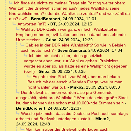
Ich finde da nichts zu meiner Frage ein Posting weiter oben:
Wer zählt die Briefwahlstimmen aus?: jedes Wahllokal seine
Briefwahlstimmen? oder die Wahlkreise zentral? und wer zählt da
aus? owT
-
BerndBorchert
,
24.09.2024, 12:01
Antworten (mT)
-
DT
,
24.09.2024, 12:15
Wahl zu DDR-Zeiten war ganz einfach: Wahlzettel in
Empfang nehmen, evtl. falten und in die daneben stehende
Urne stecken.
-
Griba
,
24.09.2024, 12:29
Gab es in der DDR eine Wahlpflicht? So wie in Belgien
auch heute noch?
-
SevenSamurai
,
24.09.2024, 17:34
Ich bin mir nicht sicher, ob es gesetzlich
vorgeschrieben war, zur Wahl zu gehen. Praktiziert
wurde es aber so, als hätte es eine Wahlpflicht gegeben.
(owT)
-
Griba
,
25.09.2024, 08:35
Es gab keine Pflicht zur Wahl, aber man bekam
Besuch mit der anschließenden Frage, warum man
nicht wählen war o.T.
-
Mirko2
,
25.09.2024, 09:33
Die Briefwahlstimmen werden also pro Gemeinde
ausgezählt, nicht pro Wahllokal? Wenn das eine große Stadt
ist, dann können das schon mal 10.000-nde Stimmen sein
-
BerndBorchert
,
24.09.2024, 12:37
Wusste jetzt nicht, dass die Deutsche Post auch sonntags
arbeitet und Briefwahlunterlagen zustellt!
-
Mirko2
,
24.09.2024, 12:48
Man kann aber die Briefwahlunterlagen auch