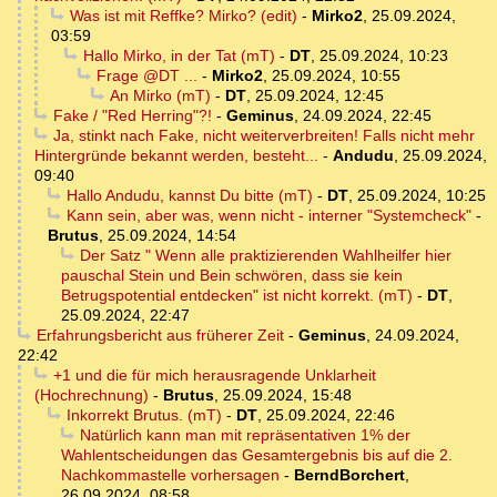
Was ist mit Reffke? Mirko? (edit)
-
Mirko2
,
25.09.2024,
03:59
Hallo Mirko, in der Tat (mT)
-
DT
,
25.09.2024, 10:23
Frage @DT ...
-
Mirko2
,
25.09.2024, 10:55
An Mirko (mT)
-
DT
,
25.09.2024, 12:45
Fake / "Red Herring"?!
-
Geminus
,
24.09.2024, 22:45
Ja, stinkt nach Fake, nicht weiterverbreiten! Falls nicht mehr
Hintergründe bekannt werden, besteht...
-
Andudu
,
25.09.2024,
09:40
Hallo Andudu, kannst Du bitte (mT)
-
DT
,
25.09.2024, 10:25
Kann sein, aber was, wenn nicht - interner "Systemcheck"
-
Brutus
,
25.09.2024, 14:54
Der Satz " Wenn alle praktizierenden Wahlheilfer hier
pauschal Stein und Bein schwören, dass sie kein
Betrugspotential entdecken" ist nicht korrekt. (mT)
-
DT
,
25.09.2024, 22:47
Erfahrungsbericht aus früherer Zeit
-
Geminus
,
24.09.2024,
22:42
+1 und die für mich herausragende Unklarheit
(Hochrechnung)
-
Brutus
,
25.09.2024, 15:48
Inkorrekt Brutus. (mT)
-
DT
,
25.09.2024, 22:46
Natürlich kann man mit repräsentativen 1% der
Wahlentscheidungen das Gesamtergebnis bis auf die 2.
Nachkommastelle vorhersagen
-
BerndBorchert
,
26.09.2024, 08:58