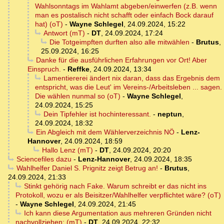
Wahlsonntags im Wahlamt abgeben/einwerfen (z.B. wenn
man es postalisch nicht schafft oder einfach Bock darauf
hat) (oT)
-
Wayne Schlegel
,
24.09.2024, 15:22
Antwort (mT)
-
DT
,
24.09.2024, 17:24
Die Totgeimpften durften also alle mitwählen
-
Brutus
,
25.09.2024, 16:25
Danke für die ausführlichen Erfahrungen vor Ort! Aber
Einspruch.
-
Reffke
,
24.09.2024, 13:34
Lamentiererei ändert nix daran, dass das Ergebnis dem
entspricht, was die Leut' im Vereins-/Arbeitsleben ... sagen.
Die wählen nunmal so (oT)
-
Wayne Schlegel
,
24.09.2024, 15:25
Dein Tipfehler ist hochinteressant.
-
neptun
,
24.09.2024, 18:32
Ein Abgleich mit dem Wählerverzeichnis NÖ
-
Lenz-
Hannover
,
24.09.2024, 18:59
Hallo Lenz (mT)
-
DT
,
24.09.2024, 20:20
Sciencefiles dazu
-
Lenz-Hannover
,
24.09.2024, 18:35
Wahlhelfer Daniel S. Prignitz zeigt Betrug an!
-
Brutus
,
24.09.2024, 21:33
Stinkt gehörig nach Fake. Warum schreibt er das nicht ins
Protokoll, wozu er als Beisitzer/Wahlhelfer verpflichtet wäre? (oT)
-
Wayne Schlegel
,
24.09.2024, 21:45
Ich kann diese Argumentation aus mehreren Gründen nicht
nachvollziehen: (mT)
-
DT
,
24.09.2024, 22:32