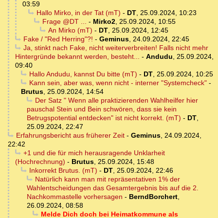
03:59
Hallo Mirko, in der Tat (mT)
-
DT
,
25.09.2024, 10:23
Frage @DT ...
-
Mirko2
,
25.09.2024, 10:55
An Mirko (mT)
-
DT
,
25.09.2024, 12:45
Fake / "Red Herring"?!
-
Geminus
,
24.09.2024, 22:45
Ja, stinkt nach Fake, nicht weiterverbreiten! Falls nicht mehr
Hintergründe bekannt werden, besteht...
-
Andudu
,
25.09.2024,
09:40
Hallo Andudu, kannst Du bitte (mT)
-
DT
,
25.09.2024, 10:25
Kann sein, aber was, wenn nicht - interner "Systemcheck"
-
Brutus
,
25.09.2024, 14:54
Der Satz " Wenn alle praktizierenden Wahlheilfer hier
pauschal Stein und Bein schwören, dass sie kein
Betrugspotential entdecken" ist nicht korrekt. (mT)
-
DT
,
25.09.2024, 22:47
Erfahrungsbericht aus früherer Zeit
-
Geminus
,
24.09.2024,
22:42
+1 und die für mich herausragende Unklarheit
(Hochrechnung)
-
Brutus
,
25.09.2024, 15:48
Inkorrekt Brutus. (mT)
-
DT
,
25.09.2024, 22:46
Natürlich kann man mit repräsentativen 1% der
Wahlentscheidungen das Gesamtergebnis bis auf die 2.
Nachkommastelle vorhersagen
-
BerndBorchert
,
26.09.2024, 08:58
Melde Dich doch bei Heimatkommune als