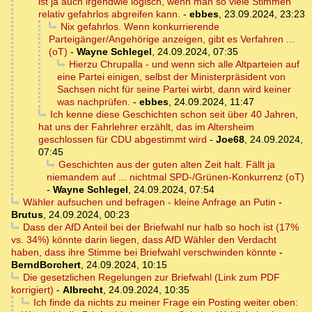
ist ja auch irgendwie logisch, wenn man so viele Stimmen
relativ gefahrlos abgreifen kann.
-
ebbes
,
23.09.2024, 23:23
Nix gefahrlos. Wenn konkurrierende
Parteigänger/Angehörige anzeigen, gibt es Verfahren ...
(oT)
-
Wayne Schlegel
,
24.09.2024, 07:35
Hierzu Chrupalla - und wenn sich alle Altparteien auf
eine Partei einigen, selbst der Ministerpräsident von
Sachsen nicht für seine Partei wirbt, dann wird keiner
was nachprüfen.
-
ebbes
,
24.09.2024, 11:47
Ich kenne diese Geschichten schon seit über 40 Jahren,
hat uns der Fahrlehrer erzählt, das im Altersheim
geschlossen für CDU abgestimmt wird
-
Joe68
,
24.09.2024,
07:45
Geschichten aus der guten alten Zeit halt. Fällt ja
niemandem auf ... nichtmal SPD-/Grünen-Konkurrenz (oT)
-
Wayne Schlegel
,
24.09.2024, 07:54
Wähler aufsuchen und befragen - kleine Anfrage an Putin
-
Brutus
,
24.09.2024, 00:23
Dass der AfD Anteil bei der Briefwahl nur halb so hoch ist (17%
vs. 34%) könnte darin liegen, dass AfD Wähler den Verdacht
haben, dass ihre Stimme bei Briefwahl verschwinden könnte
-
BerndBorchert
,
24.09.2024, 10:15
Die gesetzlichen Regelungen zur Briefwahl (Link zum PDF
korrigiert)
-
Albrecht
,
24.09.2024, 10:35
Ich finde da nichts zu meiner Frage ein Posting weiter oben: