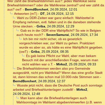
Wer zählt die Briefwahlstimmen aus?: jedes Wahllokal seine
Briefwahlstimmen? oder die Wahlkreise zentral? und wer zählt da
aus? owT
-
BerndBorchert
,
24.09.2024, 12:01
Antworten (mT)
-
DT
,
24.09.2024, 12:15
Wahl zu DDR-Zeiten war ganz einfach: Wahlzettel in
Empfang nehmen, evtl. falten und in die daneben stehende
Urne stecken.
-
Griba
,
24.09.2024, 12:29
Gab es in der DDR eine Wahlpflicht? So wie in Belgien
auch heute noch?
-
SevenSamurai
,
24.09.2024, 17:34
Ich bin mir nicht sicher, ob es gesetzlich
vorgeschrieben war, zur Wahl zu gehen. Praktiziert
wurde es aber so, als hätte es eine Wahlpflicht gegeben.
(owT)
-
Griba
,
25.09.2024, 08:35
Es gab keine Pflicht zur Wahl, aber man bekam
Besuch mit der anschließenden Frage, warum man
nicht wählen war o.T.
-
Mirko2
,
25.09.2024, 09:33
Die Briefwahlstimmen werden also pro Gemeinde
ausgezählt, nicht pro Wahllokal? Wenn das eine große Stadt
ist, dann können das schon mal 10.000-nde Stimmen sein
-
BerndBorchert
,
24.09.2024, 12:37
Wusste jetzt nicht, dass die Deutsche Post auch sonntags
arbeitet und Briefwahlunterlagen zustellt!
-
Mirko2
,
24.09.2024, 12:48
Man kann aber die Briefwahlunterlagen auch
Wahlsonntags im Wahlamt abgeben/einwerfen (z.B. wenn