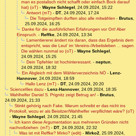
man es postalisch nicht schafft oder einfach Bock darauf
hat) (oT)
-
Wayne Schlegel
,
24.09.2024, 15:22
Antwort (mT)
-
DT
,
24.09.2024, 17:24
Die Totgeimpften durften also alle mitwählen
-
Brutus
,
25.09.2024, 16:25
Danke für die ausführlichen Erfahrungen vor Ort! Aber
Einspruch.
-
Reffke
,
24.09.2024, 13:34
Lamentiererei ändert nix daran, dass das Ergebnis dem
entspricht, was die Leut' im Vereins-/Arbeitsleben ... sagen.
Die wählen nunmal so (oT)
-
Wayne Schlegel
,
24.09.2024, 15:25
Dein Tipfehler ist hochinteressant.
-
neptun
,
24.09.2024, 18:32
Ein Abgleich mit dem Wählerverzeichnis NÖ
-
Lenz-
Hannover
,
24.09.2024, 18:59
Hallo Lenz (mT)
-
DT
,
24.09.2024, 20:20
Sciencefiles dazu
-
Lenz-Hannover
,
24.09.2024, 18:35
Wahlhelfer Daniel S. Prignitz zeigt Betrug an!
-
Brutus
,
24.09.2024, 21:33
Stinkt gehörig nach Fake. Warum schreibt er das nicht ins
Protokoll, wozu er als Beisitzer/Wahlhelfer verpflichtet wäre? (oT)
-
Wayne Schlegel
,
24.09.2024, 21:45
Ich kann diese Argumentation aus mehreren Gründen nicht
nachvollziehen: (mT)
-
DT
,
24.09.2024, 22:32
Was ist mit Reffke? Mirko? (edit)
-
Mirko2
,
25.09.2024,