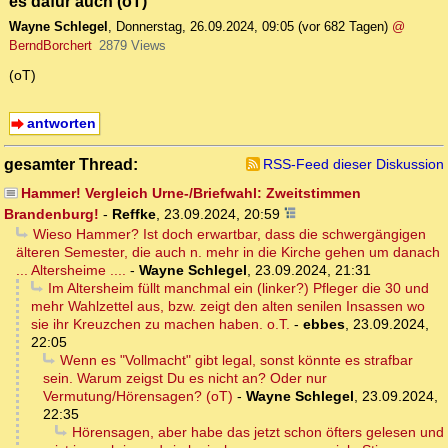
es dafür auch (oT)
Wayne Schlegel
,
Donnerstag, 26.09.2024, 09:05
(vor 682 Tagen)
@
BerndBorchert
2879 Views
(oT)
antworten
gesamter Thread:
RSS-Feed dieser Diskussion
Hammer! Vergleich Urne-/Briefwahl: Zweitstimmen
Brandenburg!
-
Reffke
,
23.09.2024, 20:59
Wieso Hammer? Ist doch erwartbar, dass die schwergängigen
älteren Semester, die auch n. mehr in die Kirche gehen um danach
... Altersheime ....
-
Wayne Schlegel
,
23.09.2024, 21:31
Im Altersheim füllt manchmal ein (linker?) Pfleger die 30 und
mehr Wahlzettel aus, bzw. zeigt den alten senilen Insassen wo
sie ihr Kreuzchen zu machen haben. o.T.
-
ebbes
,
23.09.2024,
22:05
Wenn es "Vollmacht" gibt legal, sonst könnte es strafbar
sein. Warum zeigst Du es nicht an? Oder nur
Vermutung/Hörensagen? (oT)
-
Wayne Schlegel
,
23.09.2024,
22:35
Hörensagen, aber habe das jetzt schon öfters gelesen und