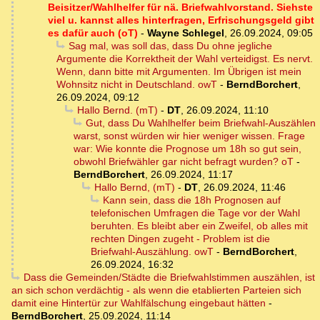
Beisitzer/Wahlhelfer für nä. Briefwahlvorstand. Siehste
viel u. kannst alles hinterfragen, Erfrischungsgeld gibt
es dafür auch (oT)
-
Wayne Schlegel
,
26.09.2024, 09:05
Sag mal, was soll das, dass Du ohne jegliche
Argumente die Korrektheit der Wahl verteidigst. Es nervt.
Wenn, dann bitte mit Argumenten. Im Übrigen ist mein
Wohnsitz nicht in Deutschland. owT
-
BerndBorchert
,
26.09.2024, 09:12
Hallo Bernd. (mT)
-
DT
,
26.09.2024, 11:10
Gut, dass Du Wahlhelfer beim Briefwahl-Auszählen
warst, sonst würden wir hier weniger wissen. Frage
war: Wie konnte die Prognose um 18h so gut sein,
obwohl Briefwähler gar nicht befragt wurden? oT
-
BerndBorchert
,
26.09.2024, 11:17
Hallo Bernd, (mT)
-
DT
,
26.09.2024, 11:46
Kann sein, dass die 18h Prognosen auf
telefonischen Umfragen die Tage vor der Wahl
beruhten. Es bleibt aber ein Zweifel, ob alles mit
rechten Dingen zugeht - Problem ist die
Briefwahl-Auszählung. owT
-
BerndBorchert
,
26.09.2024, 16:32
Dass die Gemeinden/Städte die Briefwahlstimmen auszählen, ist
an sich schon verdächtig - als wenn die etablierten Parteien sich
damit eine Hintertür zur Wahlfälschung eingebaut hätten
-
BerndBorchert
,
25.09.2024, 11:14