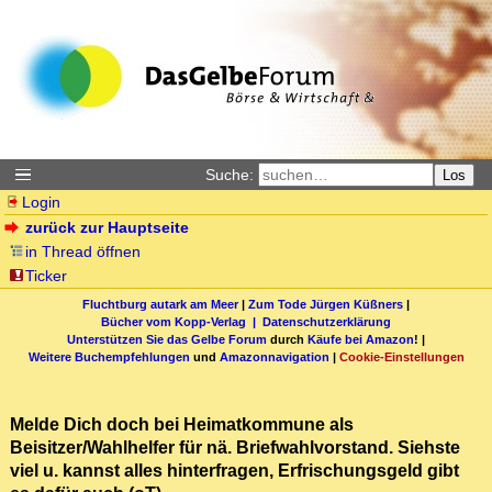
Suche:
Los
Login
zurück zur Hauptseite
in Thread öffnen
Ticker
Fluchtburg autark am Meer
|
Zum Tode Jürgen Küßners
|
Bücher vom Kopp-Verlag |
Datenschutzerklärung
Unterstützen Sie das Gelbe Forum
durch
Käufe bei Amazon
! |
Weitere Buchempfehlungen
und
Amazonnavigation
|
Cookie-Einstellungen
Melde Dich doch bei Heimatkommune als
Beisitzer/Wahlhelfer für nä. Briefwahlvorstand. Siehste
viel u. kannst alles hinterfragen, Erfrischungsgeld gibt