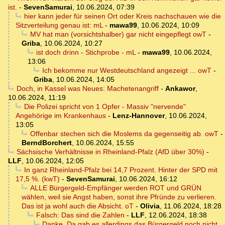
ist.
-
SevenSamurai
,
10.06.2024, 07:39
hier kann jeder für seinen Ort oder Kreis nachschauen wie die
Sitzverteilung genau ist: mL
-
mawa99
,
10.06.2024, 10:09
MV hat man (vorsichtshalber) gar nicht eingepflegt owT
-
Griba
,
10.06.2024, 10:27
ist doch drinn - Stichprobe - mL
-
mawa99
,
10.06.2024,
13:06
Ich bekomme nur Westdeutschland angezeigt ... owT
-
Griba
,
10.06.2024, 14:05
Doch, in Kassel was Neues: Machetenangriff
-
Ankawor
,
10.06.2024, 11:19
Die Polizei spricht von 1 Opfer - Massiv "nervende"
Angehörige im Krankenhaus
-
Lenz-Hannover
,
10.06.2024,
13:05
Offenbar stechen sich die Moslems da gegenseitig ab. owT
-
BerndBorchert
,
10.06.2024, 15:55
Sächsische Verhältnisse in Rheinland-Pfalz (AfD über 30%)
-
LLF
,
10.06.2024, 12:05
In ganz Rheinland-Pfalz bei 14,7 Prozent. Hinter der SPD mit
17,5 %. (kwT)
-
SevenSamurai
,
10.06.2024, 16:12
ALLE Bürgergeld-Empfänger werden ROT und GRÜN
wählen, weil sie Angst haben, sonst ihre Pfründe zu verlieren.
Das ist ja wohl auch die Absicht. oT
-
Olivia
,
11.06.2024, 18:28
Falsch: Das sind die Zahlen
-
LLF
,
12.06.2024, 18:38
Danke. Da gab es allerdings das Bürgergeld noch nicht.