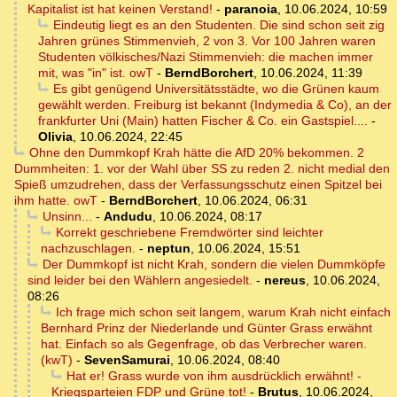
Kapitalist ist hat keinen Verstand!
-
paranoia
,
10.06.2024, 10:59
Eindeutig liegt es an den Studenten. Die sind schon seit zig
Jahren grünes Stimmenvieh, 2 von 3. Vor 100 Jahren waren
Studenten völkisches/Nazi Stimmenvieh: die machen immer
mit, was "in" ist. owT
-
BerndBorchert
,
10.06.2024, 11:39
Es gibt genügend Universitätsstädte, wo die Grünen kaum
gewählt werden. Freiburg ist bekannt (Indymedia & Co), an der
frankfurter Uni (Main) hatten Fischer & Co. ein Gastspiel....
-
Olivia
,
10.06.2024, 22:45
Ohne den Dummkopf Krah hätte die AfD 20% bekommen. 2
Dummheiten: 1. vor der Wahl über SS zu reden 2. nicht medial den
Spieß umzudrehen, dass der Verfassungsschutz einen Spitzel bei
ihm hatte. owT
-
BerndBorchert
,
10.06.2024, 06:31
Unsinn...
-
Andudu
,
10.06.2024, 08:17
Korrekt geschriebene Fremdwörter sind leichter
nachzuschlagen.
-
neptun
,
10.06.2024, 15:51
Der Dummkopf ist nicht Krah, sondern die vielen Dummköpfe
sind leider bei den Wählern angesiedelt.
-
nereus
,
10.06.2024,
08:26
Ich frage mich schon seit langem, warum Krah nicht einfach
Bernhard Prinz der Niederlande und Günter Grass erwähnt
hat. Einfach so als Gegenfrage, ob das Verbrecher waren.
(kwT)
-
SevenSamurai
,
10.06.2024, 08:40
Hat er! Grass wurde von ihm ausdrücklich erwähnt! -
Kriegsparteien FDP und Grüne tot!
-
Brutus
,
10.06.2024,