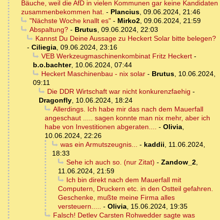
Bäuche, weil die AfD in vielen Kommunen gar keine Kandidaten
zusammenbekommen hat.
-
Plancius
,
09.06.2024, 21:46
"Nächste Woche knallt es"
-
Mirko2
,
09.06.2024, 21:59
Abspaltung?
-
Brutus
,
09.06.2024, 22:03
Kannst Du Deine Aussage zu Heckert Solar bitte belegen?
-
Ciliegia
,
09.06.2024, 23:16
VEB Werkzeugmaschinenkombinat Fritz Heckert
-
b.o.bachter
,
10.06.2024, 07:44
Heckert Maschinenbau - nix solar
-
Brutus
,
10.06.2024,
09:11
Die DDR Wirtschaft war nicht konkurenzfaehig
-
Dragonfly
,
10.06.2024, 18:24
Allerdings. Ich habe mir das nach dem Mauerfall
angeschaut ..... sagen konnte man nix mehr, aber ich
habe von Investitionen abgeraten....
-
Olivia
,
10.06.2024, 22:26
was ein Armutszeugnis...
-
kaddii
,
11.06.2024,
18:33
Sehe ich auch so. (nur Zitat)
-
Zandow_2
,
11.06.2024, 21:59
Ich bin direkt nach dem Mauerfall mit
Computern, Druckern etc. in den Ostteil gefahren.
Geschenke, mußte meine Firma alles
versteuern.....
-
Olivia
,
15.06.2024, 19:35
Falsch! Detlev Carsten Rohwedder sagte was