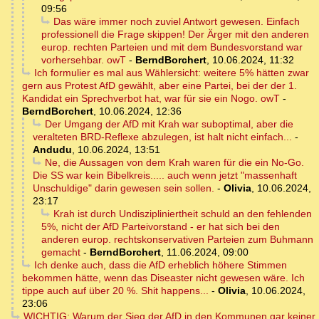
09:56
Das wäre immer noch zuviel Antwort gewesen. Einfach
professionell die Frage skippen! Der Ärger mit den anderen
europ. rechten Parteien und mit dem Bundesvorstand war
vorhersehbar. owT
-
BerndBorchert
,
10.06.2024, 11:32
Ich formulier es mal aus Wählersicht: weitere 5% hätten zwar
gern aus Protest AfD gewählt, aber eine Partei, bei der der 1.
Kandidat ein Sprechverbot hat, war für sie ein Nogo. owT
-
BerndBorchert
,
10.06.2024, 12:36
Der Umgang der AfD mit Krah war suboptimal, aber die
veralteten BRD-Reflexe abzulegen, ist halt nicht einfach...
-
Andudu
,
10.06.2024, 13:51
Ne, die Aussagen von dem Krah waren für die ein No-Go.
Die SS war kein Bibelkreis..... auch wenn jetzt "massenhaft
Unschuldige" darin gewesen sein sollen.
-
Olivia
,
10.06.2024,
23:17
Krah ist durch Undiszipliniertheit schuld an den fehlenden
5%, nicht der AfD Parteivorstand - er hat sich bei den
anderen europ. rechtskonservativen Parteien zum Buhmann
gemacht
-
BerndBorchert
,
11.06.2024, 09:00
Ich denke auch, dass die AfD erheblich höhere Stimmen
bekommen hätte, wenn das Diseaster nicht gewesen wäre. Ich
tippe auch auf über 20 %. Shit happens...
-
Olivia
,
10.06.2024,
23:06
WICHTIG: Warum der Sieg der AfD in den Kommunen gar keiner