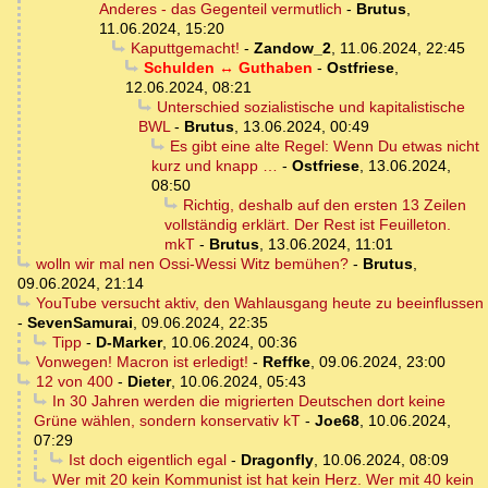
Anderes - das Gegenteil vermutlich
-
Brutus
,
11.06.2024, 15:20
Kaputtgemacht!
-
Zandow_2
,
11.06.2024, 22:45
Schulden ↔ Guthaben
-
Ostfriese
,
12.06.2024, 08:21
Unterschied sozialistische und kapitalistische
BWL
-
Brutus
,
13.06.2024, 00:49
Es gibt eine alte Regel: Wenn Du etwas nicht
kurz und knapp …
-
Ostfriese
,
13.06.2024,
08:50
Richtig, deshalb auf den ersten 13 Zeilen
vollständig erklärt. Der Rest ist Feuilleton.
mkT
-
Brutus
,
13.06.2024, 11:01
wolln wir mal nen Ossi-Wessi Witz bemühen?
-
Brutus
,
09.06.2024, 21:14
YouTube versucht aktiv, den Wahlausgang heute zu beeinflussen
-
SevenSamurai
,
09.06.2024, 22:35
Tipp
-
D-Marker
,
10.06.2024, 00:36
Vonwegen! Macron ist erledigt!
-
Reffke
,
09.06.2024, 23:00
12 von 400
-
Dieter
,
10.06.2024, 05:43
In 30 Jahren werden die migrierten Deutschen dort keine
Grüne wählen, sondern konservativ kT
-
Joe68
,
10.06.2024,
07:29
Ist doch eigentlich egal
-
Dragonfly
,
10.06.2024, 08:09
Wer mit 20 kein Kommunist ist hat kein Herz. Wer mit 40 kein