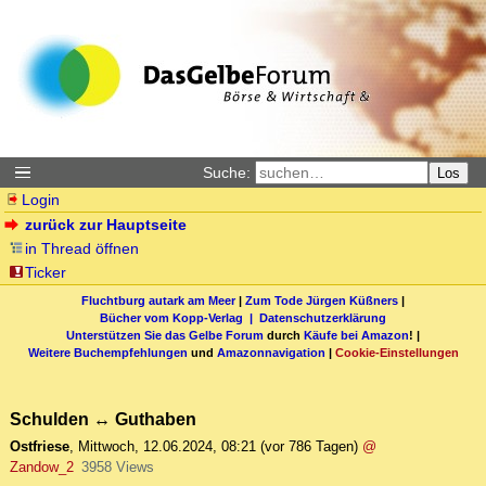
Suche:
Los
Login
zurück zur Hauptseite
in Thread öffnen
Ticker
Fluchtburg autark am Meer
|
Zum Tode Jürgen Küßners
|
Bücher vom Kopp-Verlag |
Datenschutzerklärung
Unterstützen Sie das Gelbe Forum
durch
Käufe bei Amazon
! |
Weitere Buchempfehlungen
und
Amazonnavigation
|
Cookie-Einstellungen
Schulden ↔ Guthaben
Ostfriese
,
Mittwoch, 12.06.2024, 08:21
(vor 786 Tagen)
@
Zandow_2
3958 Views