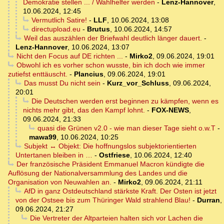
Demokratie stellen ... / Wahlhelfer werden
-
Lenz-Hannover
,
10.06.2024, 12:45
Vermutlich Satire!
-
LLF
,
10.06.2024, 13:08
directupload.eu
-
Brutus
,
10.06.2024, 14:57
Weil das auszählen der Briefwahl deutlich länger dauert.
-
Lenz-Hannover
,
10.06.2024, 13:07
Nicht den Focus auf DE richten ...
-
Mirko2
,
09.06.2024, 19:01
Obwohl ich es vorher schon wusste, bin ich doch wie immer
zutiefst enttäuscht.
-
Plancius
,
09.06.2024, 19:01
Das musst Du nicht sein
-
Kurz_vor_Schluss
,
09.06.2024,
20:01
Die Deutschen werden erst beginnen zu kämpfen, wenn es
nichts mehr gibt, das den Kampf lohnt.
-
FOX-NEWS
,
09.06.2024, 21:33
quasi die Grünen v2.0 - wie man dieser Tage sieht o.w.T
-
mawa99
,
10.06.2024, 10:25
Subjekt ↔ Objekt: Die hoffnungslos subjektorientierten
Untertanen bleiben in …
-
Ostfriese
,
10.06.2024, 12:40
Der französische Präsident Emmanuel Macron kündigte die
Auflösung der Nationalversammlung des Landes und die
Organisation von Neuwahlen an.
-
Mirko2
,
09.06.2024, 21:11
AfD in ganz Ostdeutschland stärkste Kraft. Der Osten ist jetzt
von der Ostsee bis zum Thüringer Wald strahlend Blau!
-
Durran
,
09.06.2024, 21:27
Die Vertreter der Altparteien halten sich vor Lachen die