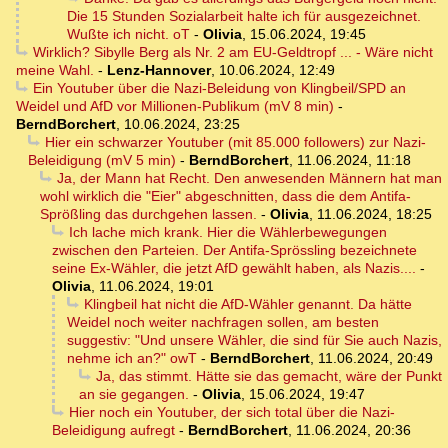
Die 15 Stunden Sozialarbeit halte ich für ausgezeichnet.
Wußte ich nicht. oT
-
Olivia
,
15.06.2024, 19:45
Wirklich? Sibylle Berg als Nr. 2 am EU-Geldtropf ... - Wäre nicht
meine Wahl.
-
Lenz-Hannover
,
10.06.2024, 12:49
Ein Youtuber über die Nazi-Beleidung von Klingbeil/SPD an
Weidel und AfD vor Millionen-Publikum (mV 8 min)
-
BerndBorchert
,
10.06.2024, 23:25
Hier ein schwarzer Youtuber (mit 85.000 followers) zur Nazi-
Beleidigung (mV 5 min)
-
BerndBorchert
,
11.06.2024, 11:18
Ja, der Mann hat Recht. Den anwesenden Männern hat man
wohl wirklich die "Eier" abgeschnitten, dass die dem Antifa-
Sprößling das durchgehen lassen.
-
Olivia
,
11.06.2024, 18:25
Ich lache mich krank. Hier die Wählerbewegungen
zwischen den Parteien. Der Antifa-Sprössling bezeichnete
seine Ex-Wähler, die jetzt AfD gewählt haben, als Nazis....
-
Olivia
,
11.06.2024, 19:01
Klingbeil hat nicht die AfD-Wähler genannt. Da hätte
Weidel noch weiter nachfragen sollen, am besten
suggestiv: "Und unsere Wähler, die sind für Sie auch Nazis,
nehme ich an?" owT
-
BerndBorchert
,
11.06.2024, 20:49
Ja, das stimmt. Hätte sie das gemacht, wäre der Punkt
an sie gegangen.
-
Olivia
,
15.06.2024, 19:47
Hier noch ein Youtuber, der sich total über die Nazi-
Beleidigung aufregt
-
BerndBorchert
,
11.06.2024, 20:36