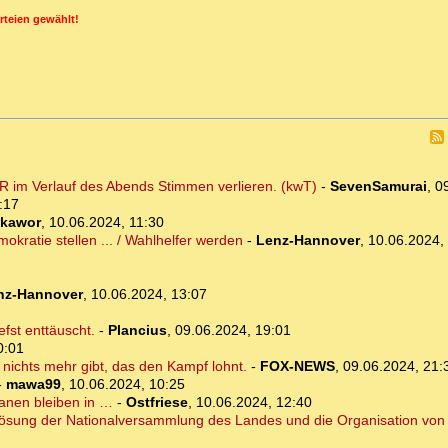
rteien gewählt!
ER im Verlauf des Abends Stimmen verlieren. (kwT)
-
SevenSamurai
,
0
:17
kawor
,
10.06.2024, 11:30
kratie stellen ... / Wahlhelfer werden
-
Lenz-Hannover
,
10.06.2024,
nz-Hannover
,
10.06.2024, 13:07
fst enttäuscht.
-
Plancius
,
09.06.2024, 19:01
0:01
ichts mehr gibt, das den Kampf lohnt.
-
FOX-NEWS
,
09.06.2024, 21:
-
mawa99
,
10.06.2024, 10:25
tanen bleiben in …
-
Ostfriese
,
10.06.2024, 12:40
lösung der Nationalversammlung des Landes und die Organisation vo