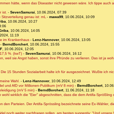
mmen hätte, wenn das Diseaster nicht gewesen wäre. Ich tippe auch au
ist.
-
SevenSamurai
,
10.06.2024, 07:39
 Sitzverteilung genau ist: mL
-
mawa99
,
10.06.2024, 10:09
riba
,
10.06.2024, 10:27
3:06
Griba
,
10.06.2024, 14:05
2024, 11:19
ige im Krankenhaus
-
Lenz-Hannover
,
10.06.2024, 13:05
-
BerndBorchert
,
10.06.2024, 15:55
F
,
10.06.2024, 12:05
 17,5 %. (kwT)
-
SevenSamurai
,
10.06.2024, 16:12
l sie Angst haben, sonst ihre Pfründe zu verlieren. Das ist ja wohl
Die 15 Stunden Sozialarbeit halte ich für ausgezeichnet. Wußte ich nic
t meine Wahl.
-
Lenz-Hannover
,
10.06.2024, 12:49
del und AfD vor Millionen-Publikum (mV 8 min)
-
BerndBorchert
,
10.06
Beleidigung (mV 5 min)
-
BerndBorchert
,
11.06.2024, 11:18
hl wirklich die "Eier" abgeschnitten, dass die dem Antifa-Sprößling
 den Parteien. Der Antifa-Sprössling bezeichnete seine Ex-Wähler, die
idel noch weiter nachfragen sollen, am besten suggestiv: "Und unsere W