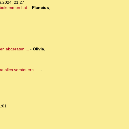
6.2024, 21:27
enbekommen hat.
-
Plancius
,
en abgeraten....
-
Olivia
,
 alles versteuern.....
-
1:01