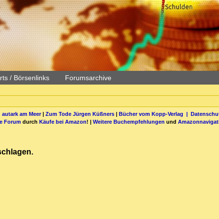
ts / Börsenlinks
Forumsarchive
 autark am Meer
|
Zum Tode Jürgen Küßners
|
Bücher vom Kopp-Verlag |
Datenschut
be Forum
durch
Käufe bei Amazon
! |
Weitere Buchempfehlungen
und
Amazonnavigat
schlagen.