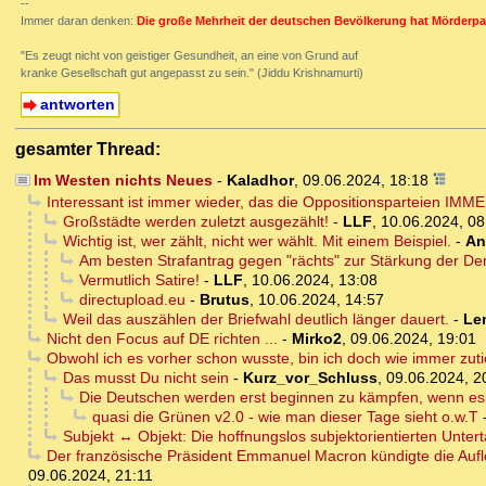
--
Immer daran denken:
Die große Mehrheit der deutschen Bevölkerung hat Mörderpa
"Es zeugt nicht von geistiger Gesundheit, an eine von Grund auf
kranke Gesellschaft gut angepasst zu sein." (Jiddu Krishnamurti)
antworten
gesamter Thread:
Im Westen nichts Neues
-
Kaladhor
,
09.06.2024, 18:18
Interessant ist immer wieder, das die Oppositionsparteien IMM
Großstädte werden zuletzt ausgezählt!
-
LLF
,
10.06.2024, 08
Wichtig ist, wer zählt, nicht wer wählt. Mit einem Beispiel.
-
An
Am besten Strafantrag gegen "rächts" zur Stärkung der Demo
Vermutlich Satire!
-
LLF
,
10.06.2024, 13:08
directupload.eu
-
Brutus
,
10.06.2024, 14:57
Weil das auszählen der Briefwahl deutlich länger dauert.
-
Le
Nicht den Focus auf DE richten ...
-
Mirko2
,
09.06.2024, 19:01
Obwohl ich es vorher schon wusste, bin ich doch wie immer zutie
Das musst Du nicht sein
-
Kurz_vor_Schluss
,
09.06.2024, 2
Die Deutschen werden erst beginnen zu kämpfen, wenn es n
quasi die Grünen v2.0 - wie man dieser Tage sieht o.w.T
Subjekt ↔ Objekt: Die hoffnungslos subjektorientierten Unter
Der französische Präsident Emmanuel Macron kündigte die Auf
09.06.2024, 21:11