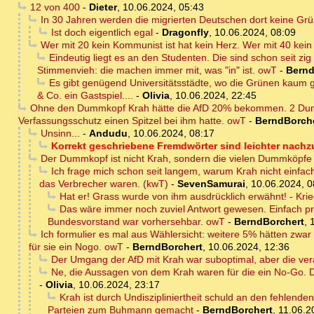
12 von 400
-
Dieter
,
10.06.2024, 05:43
In 30 Jahren werden die migrierten Deutschen dort keine Gr
Ist doch eigentlich egal
-
Dragonfly
,
10.06.2024, 08:09
Wer mit 20 kein Kommunist ist hat kein Herz. Wer mit 40 kein K
Eindeutig liegt es an den Studenten. Die sind schon seit z
Stimmenvieh: die machen immer mit, was "in" ist. owT
-
Bernd
Es gibt genügend Universitätsstädte, wo die Grünen kaum ge
& Co. ein Gastspiel....
-
Olivia
,
10.06.2024, 22:45
Ohne den Dummkopf Krah hätte die AfD 20% bekommen. 2 Dummh
Verfassungsschutz einen Spitzel bei ihm hatte. owT
-
BerndBorch
Unsinn...
-
Andudu
,
10.06.2024, 08:17
Korrekt geschriebene Fremdwörter sind leichter nachz
Der Dummkopf ist nicht Krah, sondern die vielen Dummköpfe s
Ich frage mich schon seit langem, warum Krah nicht einfac
das Verbrecher waren. (kwT)
-
SevenSamurai
,
10.06.2024, 0
Hat er! Grass wurde von ihm ausdrücklich erwähnt! - Kri
Das wäre immer noch zuviel Antwort gewesen. Einfach pro
Bundesvorstand war vorhersehbar. owT
-
BerndBorchert
,
Ich formulier es mal aus Wählersicht: weitere 5% hätten zwar 
für sie ein Nogo. owT
-
BerndBorchert
,
10.06.2024, 12:36
Der Umgang der AfD mit Krah war suboptimal, aber die veral
Ne, die Aussagen von dem Krah waren für die ein No-Go. Di
-
Olivia
,
10.06.2024, 23:17
Krah ist durch Undiszipliniertheit schuld an den fehlende
Parteien zum Buhmann gemacht
-
BerndBorchert
,
11.06.2