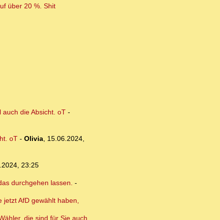
f über 20 %. Shit
 auch die Absicht. oT
-
ht. oT
-
Olivia
,
15.06.2024,
.2024, 23:25
 das durchgehen lassen.
-
 jetzt AfD gewählt haben,
ähler, die sind für Sie auch