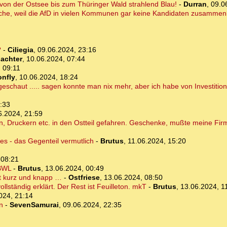
t von der Ostsee bis zum Thüringer Wald strahlend Blau!
-
Durran
,
09.0
 Bäuche, weil die AfD in vielen Kommunen gar keine Kandidaten zusamm
?
-
Ciliegia
,
09.06.2024, 23:16
bachter
,
10.06.2024, 07:44
 09:11
onfly
,
10.06.2024, 18:24
eschaut ..... sagen konnte man nix mehr, aber ich habe von Investition
:33
6.2024, 21:59
, Druckern etc. in den Ostteil gefahren. Geschenke, mußte meine Firma
s - das Gegenteil vermutlich
-
Brutus
,
11.06.2024, 15:20
 08:21
 BWL
-
Brutus
,
13.06.2024, 00:49
ht kurz und knapp …
-
Ostfriese
,
13.06.2024, 08:50
ollständig erklärt. Der Rest ist Feuilleton. mkT
-
Brutus
,
13.06.2024, 1
024, 21:14
n
-
SevenSamurai
,
09.06.2024, 22:35