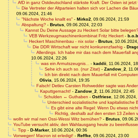
AfD in ganz Ostdeutschland stärkste Kraft. Der Osten ist jetz
Die Vertreter der Altparteien halten sich vor Lachen die
09.06.2024, 21:46
"Nächste Woche knallt es"
-
Mirko2
,
09.06.2024, 21:59
Abspaltung?
-
Brutus
,
09.06.2024, 22:03
Kannst Du Deine Aussage zu Heckert Solar bitte belegen
VEB Werkzeugmaschinenkombinat Fritz Heckert
-
b.o.
Heckert Maschinenbau - nix solar
-
Brutus
,
10.06.2024,
Die DDR Wirtschaft war nicht konkurenzfaehig
-
Drag
Allerdings. Ich habe mir das nach dem Mauerfall ang
10.06.2024, 22:26
was ein Armutszeugnis...
-
kaddii
,
11.06.2024, 18
Sehe ich auch so. (nur Zitat)
-
Zandow_2
,
11.0
Ich bin direkt nach dem Mauerfall mit Computern
Olivia
,
15.06.2024, 19:35
Falsch! Detlev Carsten Rohwedder sagte was Andere
Kaputtgemacht!
-
Zandow_2
,
11.06.2024, 22:45
Schulden ↔ Guthaben
-
Ostfriese
,
12.06.2024,
Unterschied sozialistische und kapitalistische
Es gibt eine alte Regel: Wenn Du etwas nic
Richtig, deshalb auf den ersten 13 Zeilen v
wolln wir mal nen Ossi-Wessi Witz bemühen?
-
Brutus
,
09.06.2
YouTube versucht aktiv, den Wahlausgang heute zu beeinflusse
Tipp
-
D-Marker
,
10.06.2024, 00:36
Vonwegen! Macron ist erledigt!
-
Reffke
,
09.06.2024, 23:00