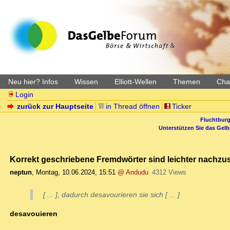
Neu hier? Infos
Wissen
Elliott-Wellen
Themen
Char
Login
zurück zur Hauptseite
in Thread öffnen
Ticker
Fluchtburg
Unterstützen Sie das Gel
Korrekt geschriebene Fremdwörter sind leichter nachzu
neptun
,
Montag, 10.06.2024, 15:51
@ Andudu
4312 Views
[ ... ], dadurch desavourieren sie sich [ ... ]
desavouieren