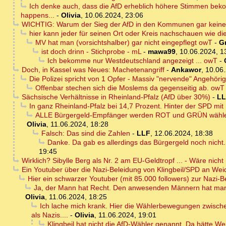
Ich denke auch, dass die AfD erheblich höhere Stimmen beko
happens...
-
Olivia
,
10.06.2024, 23:06
WICHTIG: Warum der Sieg der AfD in den Kommunen gar keiner 
hier kann jeder für seinen Ort oder Kreis nachschauen wie die
MV hat man (vorsichtshalber) gar nicht eingepflegt owT
-
G
ist doch drinn - Stichprobe - mL
-
mawa99
,
10.06.2024, 1
Ich bekomme nur Westdeutschland angezeigt ... owT
-
Doch, in Kassel was Neues: Machetenangriff
-
Ankawor
,
10.06.
Die Polizei spricht von 1 Opfer - Massiv "nervende" Angehör
Offenbar stechen sich die Moslems da gegenseitig ab. owT
Sächsische Verhältnisse in Rheinland-Pfalz (AfD über 30%)
-
LL
In ganz Rheinland-Pfalz bei 14,7 Prozent. Hinter der SPD mit
ALLE Bürgergeld-Empfänger werden ROT und GRÜN wählen, wei
Olivia
,
11.06.2024, 18:28
Falsch: Das sind die Zahlen
-
LLF
,
12.06.2024, 18:38
Danke. Da gab es allerdings das Bürgergeld noch nicht. 
19:45
Wirklich? Sibylle Berg als Nr. 2 am EU-Geldtropf ... - Wäre nich
Ein Youtuber über die Nazi-Beleidung von Klingbeil/SPD an Wei
Hier ein schwarzer Youtuber (mit 85.000 followers) zur Nazi-
Ja, der Mann hat Recht. Den anwesenden Männern hat man wo
Olivia
,
11.06.2024, 18:25
Ich lache mich krank. Hier die Wählerbewegungen zwischen
als Nazis....
-
Olivia
,
11.06.2024, 19:01
Klingbeil hat nicht die AfD-Wähler genannt. Da hätte We