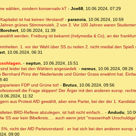
üne wählen, sondern konservativ kT
-
Joe68
,
10.06.2024, 07:29
apitalist ist hat keinen Verstand!
-
paranoia
,
10.06.2024, 10:59
ig Jahren grünes Stimmenvieh, 2 von 3. Vor 100 Jahren waren Studenten
Borchert
,
10.06.2024, 11:39
wählt werden. Freiburg ist bekannt (Indymedia & Co), an der frankfurt
eiten: 1. vor der Wahl über SS zu reden 2. nicht medial den Spieß
ert
,
10.06.2024, 06:31
uschlagen.
-
neptun
,
10.06.2024, 15:51
ind leider bei den Wählern angesiedelt.
-
nereus
,
10.06.2024, 08:26
h Bernhard Prinz der Niederlande und Günter Grass erwähnt hat. Einfa
8:40
egsparteien FDP und Grüne tot!
-
Brutus
,
10.06.2024, 09:56
fessionell die Frage skippen! Der Ärger mit den anderen europ. rech
10.06.2024, 11:32
gern aus Protest AfD gewählt, aber eine Partei, bei der der 1. Kandidat
teten BRD-Reflexe abzulegen, ist halt nicht einfach...
-
Andudu
,
10.0
e SS war kein Bibelkreis..... auch wenn jetzt "massenhaft Unschuldige"
n 5%, nicht der AfD Parteivorstand - er hat sich bei den anderen europ.
024, 09:00