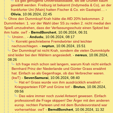
Es gibt genügend Universitätsstädte, wo die Grünen kaum
gewählt werden. Freiburg ist bekannt (Indymedia & Co), an der
frankfurter Uni (Main) hatten Fischer & Co. ein Gastspiel....
-
Olivia
,
10.06.2024, 22:45
Ohne den Dummkopf Krah hätte die AfD 20% bekommen. 2
Dummheiten: 1. vor der Wahl über SS zu reden 2. nicht medial den
Spieß umzudrehen, dass der Verfassungsschutz einen Spitzel bei
ihm hatte. owT
-
BerndBorchert
,
10.06.2024, 06:31
Unsinn...
-
Andudu
,
10.06.2024, 08:17
Korrekt geschriebene Fremdwörter sind leichter
nachzuschlagen.
-
neptun
,
10.06.2024, 15:51
Der Dummkopf ist nicht Krah, sondern die vielen Dummköpfe
sind leider bei den Wählern angesiedelt.
-
nereus
,
10.06.2024,
08:26
Ich frage mich schon seit langem, warum Krah nicht einfach
Bernhard Prinz der Niederlande und Günter Grass erwähnt
hat. Einfach so als Gegenfrage, ob das Verbrecher waren.
(kwT)
-
SevenSamurai
,
10.06.2024, 08:40
Hat er! Grass wurde von ihm ausdrücklich erwähnt! -
Kriegsparteien FDP und Grüne tot!
-
Brutus
,
10.06.2024,
09:56
Das wäre immer noch zuviel Antwort gewesen. Einfach
professionell die Frage skippen! Der Ärger mit den anderen
europ. rechten Parteien und mit dem Bundesvorstand war
vorhersehbar. owT
-
BerndBorchert
,
10.06.2024, 11:32