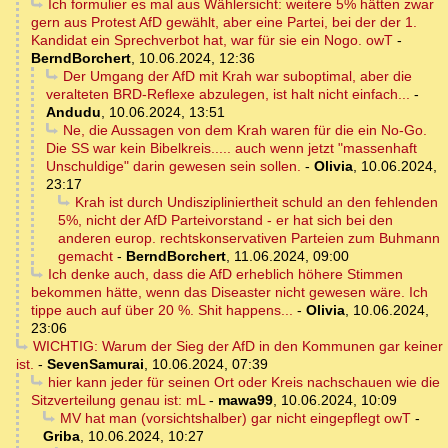
Ich formulier es mal aus Wählersicht: weitere 5% hätten zwar
gern aus Protest AfD gewählt, aber eine Partei, bei der der 1.
Kandidat ein Sprechverbot hat, war für sie ein Nogo. owT
-
BerndBorchert
,
10.06.2024, 12:36
Der Umgang der AfD mit Krah war suboptimal, aber die
veralteten BRD-Reflexe abzulegen, ist halt nicht einfach...
-
Andudu
,
10.06.2024, 13:51
Ne, die Aussagen von dem Krah waren für die ein No-Go.
Die SS war kein Bibelkreis..... auch wenn jetzt "massenhaft
Unschuldige" darin gewesen sein sollen.
-
Olivia
,
10.06.2024,
23:17
Krah ist durch Undiszipliniertheit schuld an den fehlenden
5%, nicht der AfD Parteivorstand - er hat sich bei den
anderen europ. rechtskonservativen Parteien zum Buhmann
gemacht
-
BerndBorchert
,
11.06.2024, 09:00
Ich denke auch, dass die AfD erheblich höhere Stimmen
bekommen hätte, wenn das Diseaster nicht gewesen wäre. Ich
tippe auch auf über 20 %. Shit happens...
-
Olivia
,
10.06.2024,
23:06
WICHTIG: Warum der Sieg der AfD in den Kommunen gar keiner
ist.
-
SevenSamurai
,
10.06.2024, 07:39
hier kann jeder für seinen Ort oder Kreis nachschauen wie die
Sitzverteilung genau ist: mL
-
mawa99
,
10.06.2024, 10:09
MV hat man (vorsichtshalber) gar nicht eingepflegt owT
-
Griba
,
10.06.2024, 10:27