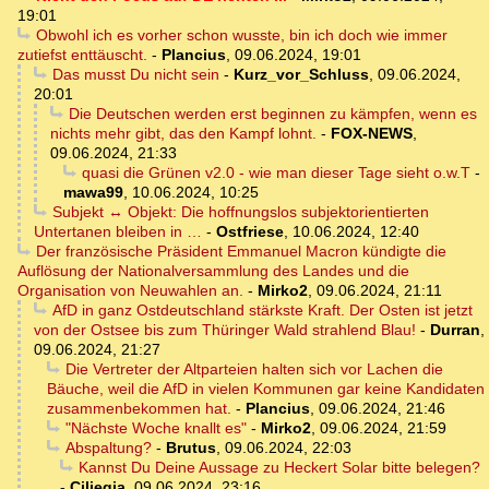
19:01
Obwohl ich es vorher schon wusste, bin ich doch wie immer
zutiefst enttäuscht.
-
Plancius
,
09.06.2024, 19:01
Das musst Du nicht sein
-
Kurz_vor_Schluss
,
09.06.2024,
20:01
Die Deutschen werden erst beginnen zu kämpfen, wenn es
nichts mehr gibt, das den Kampf lohnt.
-
FOX-NEWS
,
09.06.2024, 21:33
quasi die Grünen v2.0 - wie man dieser Tage sieht o.w.T
-
mawa99
,
10.06.2024, 10:25
Subjekt ↔ Objekt: Die hoffnungslos subjektorientierten
Untertanen bleiben in …
-
Ostfriese
,
10.06.2024, 12:40
Der französische Präsident Emmanuel Macron kündigte die
Auflösung der Nationalversammlung des Landes und die
Organisation von Neuwahlen an.
-
Mirko2
,
09.06.2024, 21:11
AfD in ganz Ostdeutschland stärkste Kraft. Der Osten ist jetzt
von der Ostsee bis zum Thüringer Wald strahlend Blau!
-
Durran
,
09.06.2024, 21:27
Die Vertreter der Altparteien halten sich vor Lachen die
Bäuche, weil die AfD in vielen Kommunen gar keine Kandidaten
zusammenbekommen hat.
-
Plancius
,
09.06.2024, 21:46
"Nächste Woche knallt es"
-
Mirko2
,
09.06.2024, 21:59
Abspaltung?
-
Brutus
,
09.06.2024, 22:03
Kannst Du Deine Aussage zu Heckert Solar bitte belegen?
-
Ciliegia
,
09.06.2024, 23:16