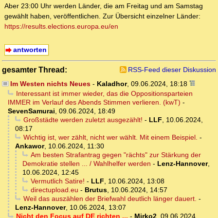
Aber 23:00 Uhr werden Länder, die am Freitag und am Samstag
gewählt haben, veröffentlichen. Zur Übersicht einzelner Länder:
https://results.elections.europa.eu/en
antworten
gesamter Thread:
RSS-Feed dieser Diskussion
Im Westen nichts Neues
-
Kaladhor
,
09.06.2024, 18:18
Interessant ist immer wieder, das die Oppositionsparteien
IMMER im Verlauf des Abends Stimmen verlieren. (kwT)
-
SevenSamurai
,
09.06.2024, 18:49
Großstädte werden zuletzt ausgezählt!
-
LLF
,
10.06.2024,
08:17
Wichtig ist, wer zählt, nicht wer wählt. Mit einem Beispiel.
-
Ankawor
,
10.06.2024, 11:30
Am besten Strafantrag gegen "rächts" zur Stärkung der
Demokratie stellen ... / Wahlhelfer werden
-
Lenz-Hannover
,
10.06.2024, 12:45
Vermutlich Satire!
-
LLF
,
10.06.2024, 13:08
directupload.eu
-
Brutus
,
10.06.2024, 14:57
Weil das auszählen der Briefwahl deutlich länger dauert.
-
Lenz-Hannover
,
10.06.2024, 13:07
Nicht den Focus auf DE richten ...
-
Mirko2
,
09.06.2024,