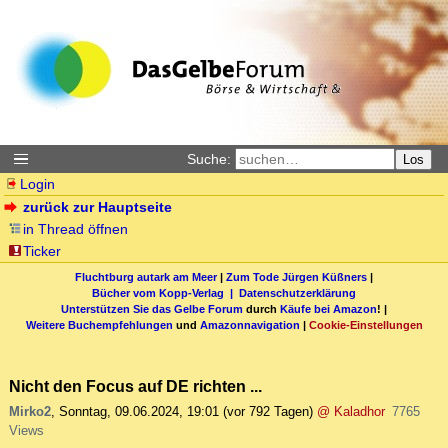
Suche:
Los
Login
zurück zur Hauptseite
in Thread öffnen
Ticker
Fluchtburg autark am Meer
|
Zum Tode Jürgen Küßners
|
Bücher vom Kopp-Verlag |
Datenschutzerklärung
Unterstützen Sie das Gelbe Forum
durch
Käufe bei Amazon
! |
Weitere Buchempfehlungen
und
Amazonnavigation
|
Cookie-Einstellungen
Nicht den Focus auf DE richten ...
Mirko2
,
Sonntag, 09.06.2024, 19:01
(vor 792 Tagen)
@ Kaladhor
7765
Views