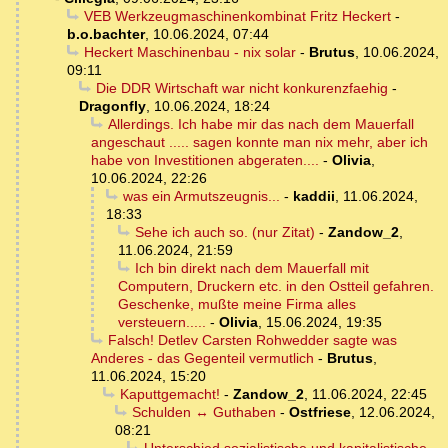
VEB Werkzeugmaschinenkombinat Fritz Heckert
-
b.o.bachter
,
10.06.2024, 07:44
Heckert Maschinenbau - nix solar
-
Brutus
,
10.06.2024,
09:11
Die DDR Wirtschaft war nicht konkurenzfaehig
-
Dragonfly
,
10.06.2024, 18:24
Allerdings. Ich habe mir das nach dem Mauerfall
angeschaut ..... sagen konnte man nix mehr, aber ich
habe von Investitionen abgeraten....
-
Olivia
,
10.06.2024, 22:26
was ein Armutszeugnis...
-
kaddii
,
11.06.2024,
18:33
Sehe ich auch so. (nur Zitat)
-
Zandow_2
,
11.06.2024, 21:59
Ich bin direkt nach dem Mauerfall mit
Computern, Druckern etc. in den Ostteil gefahren.
Geschenke, mußte meine Firma alles
versteuern.....
-
Olivia
,
15.06.2024, 19:35
Falsch! Detlev Carsten Rohwedder sagte was
Anderes - das Gegenteil vermutlich
-
Brutus
,
11.06.2024, 15:20
Kaputtgemacht!
-
Zandow_2
,
11.06.2024, 22:45
Schulden ↔ Guthaben
-
Ostfriese
,
12.06.2024,
08:21