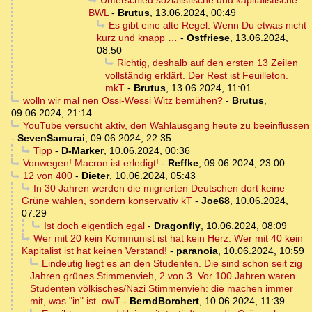
Unterschied sozialistische und kapitalistische
BWL
-
Brutus
,
13.06.2024, 00:49
Es gibt eine alte Regel: Wenn Du etwas nicht
kurz und knapp …
-
Ostfriese
,
13.06.2024,
08:50
Richtig, deshalb auf den ersten 13 Zeilen
vollständig erklärt. Der Rest ist Feuilleton.
mkT
-
Brutus
,
13.06.2024, 11:01
wolln wir mal nen Ossi-Wessi Witz bemühen?
-
Brutus
,
09.06.2024, 21:14
YouTube versucht aktiv, den Wahlausgang heute zu beeinflussen
-
SevenSamurai
,
09.06.2024, 22:35
Tipp
-
D-Marker
,
10.06.2024, 00:36
Vonwegen! Macron ist erledigt!
-
Reffke
,
09.06.2024, 23:00
12 von 400
-
Dieter
,
10.06.2024, 05:43
In 30 Jahren werden die migrierten Deutschen dort keine
Grüne wählen, sondern konservativ kT
-
Joe68
,
10.06.2024,
07:29
Ist doch eigentlich egal
-
Dragonfly
,
10.06.2024, 08:09
Wer mit 20 kein Kommunist ist hat kein Herz. Wer mit 40 kein
Kapitalist ist hat keinen Verstand!
-
paranoia
,
10.06.2024, 10:59
Eindeutig liegt es an den Studenten. Die sind schon seit zig
Jahren grünes Stimmenvieh, 2 von 3. Vor 100 Jahren waren
Studenten völkisches/Nazi Stimmenvieh: die machen immer
mit, was "in" ist. owT
-
BerndBorchert
,
10.06.2024, 11:39