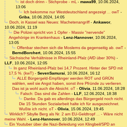
ist doch drinn - Stichprobe - mL
-
mawa99
,
10.06.2024,
13:06
Ich bekomme nur Westdeutschland angezeigt ... owT
-
Griba
,
10.06.2024, 14:05
Doch, in Kassel was Neues: Machetenangriff
-
Ankawor
,
10.06.2024, 11:19
Die Polizei spricht von 1 Opfer - Massiv "nervende"
Angehörige im Krankenhaus
-
Lenz-Hannover
,
10.06.2024,
13:05
Offenbar stechen sich die Moslems da gegenseitig ab. owT
-
BerndBorchert
,
10.06.2024, 15:55
Sächsische Verhältnisse in Rheinland-Pfalz (AfD über 30%)
-
LLF
,
10.06.2024, 12:05
In ganz Rheinland-Pfalz bei 14,7 Prozent. Hinter der SPD mit
17,5 %. (kwT)
-
SevenSamurai
,
10.06.2024, 16:12
ALLE Bürgergeld-Empfänger werden ROT und GRÜN
wählen, weil sie Angst haben, sonst ihre Pfründe zu verlieren.
Das ist ja wohl auch die Absicht. oT
-
Olivia
,
11.06.2024, 18:28
Falsch: Das sind die Zahlen
-
LLF
,
12.06.2024, 18:38
Danke. Da gab es allerdings das Bürgergeld noch nicht.
Die 15 Stunden Sozialarbeit halte ich für ausgezeichnet.
Wußte ich nicht. oT
-
Olivia
,
15.06.2024, 19:45
Wirklich? Sibylle Berg als Nr. 2 am EU-Geldtropf ... - Wäre nicht
meine Wahl.
-
Lenz-Hannover
,
10.06.2024, 12:49
Ein Youtuber über die Nazi-Beleidung von Klingbeil/SPD an