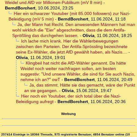
Weidel und AfD vor Millionen-Publikum (mV 8 min)
-
BerndBorchert
,
10.06.2024, 23:25
Hier ein schwarzer Youtuber (mit 85.000 followers) zur Nazi-
Beleidigung (mV 5 min)
-
BerndBorchert
,
11.06.2024, 11:18
Ja, der Mann hat Recht. Den anwesenden Männern hat man
wohl wirklich die "Eier" abgeschnitten, dass die dem Antifa-
Sprößling das durchgehen lassen.
-
Olivia
,
11.06.2024, 18:25
Ich lache mich krank. Hier die Wählerbewegungen
zwischen den Parteien. Der Antifa-Sprössling bezeichnete
seine Ex-Wähler, die jetzt AfD gewählt haben, als Nazis....
-
Olivia
,
11.06.2024, 19:01
Klingbeil hat nicht die AfD-Wähler genannt. Da hätte
Weidel noch weiter nachfragen sollen, am besten
suggestiv: "Und unsere Wähler, die sind für Sie auch Nazis,
nehme ich an?" owT
-
BerndBorchert
,
11.06.2024, 20:49
Ja, das stimmt. Hätte sie das gemacht, wäre der Punkt
an sie gegangen.
-
Olivia
,
15.06.2024, 19:47
Hier noch ein Youtuber, der sich total über die Nazi-
Beleidigung aufregt
-
BerndBorchert
,
11.06.2024, 20:36
Werbung
257414 Einträge in 18366 Threads, 975 registrierte Benutzer, 4854 Benutzer online (10