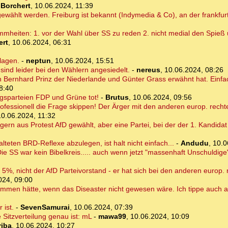
Borchert
,
10.06.2024, 11:39
wählt werden. Freiburg ist bekannt (Indymedia & Co), an der frankfurt
eiten: 1. vor der Wahl über SS zu reden 2. nicht medial den Spieß
ert
,
10.06.2024, 06:31
lagen.
-
neptun
,
10.06.2024, 15:51
ind leider bei den Wählern angesiedelt.
-
nereus
,
10.06.2024, 08:26
h Bernhard Prinz der Niederlande und Günter Grass erwähnt hat. Einfa
8:40
egsparteien FDP und Grüne tot!
-
Brutus
,
10.06.2024, 09:56
fessionell die Frage skippen! Der Ärger mit den anderen europ. rech
10.06.2024, 11:32
gern aus Protest AfD gewählt, aber eine Partei, bei der der 1. Kandidat
teten BRD-Reflexe abzulegen, ist halt nicht einfach...
-
Andudu
,
10.0
e SS war kein Bibelkreis..... auch wenn jetzt "massenhaft Unschuldige"
n 5%, nicht der AfD Parteivorstand - er hat sich bei den anderen europ.
024, 09:00
mmen hätte, wenn das Diseaster nicht gewesen wäre. Ich tippe auch au
ist.
-
SevenSamurai
,
10.06.2024, 07:39
 Sitzverteilung genau ist: mL
-
mawa99
,
10.06.2024, 10:09
riba
,
10.06.2024, 10:27