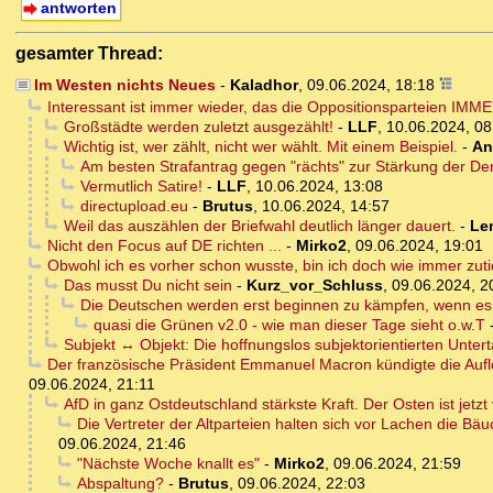
antworten
gesamter Thread:
Im Westen nichts Neues
-
Kaladhor
,
09.06.2024, 18:18
Interessant ist immer wieder, das die Oppositionsparteien IMM
Großstädte werden zuletzt ausgezählt!
-
LLF
,
10.06.2024, 08
Wichtig ist, wer zählt, nicht wer wählt. Mit einem Beispiel.
-
An
Am besten Strafantrag gegen "rächts" zur Stärkung der Demo
Vermutlich Satire!
-
LLF
,
10.06.2024, 13:08
directupload.eu
-
Brutus
,
10.06.2024, 14:57
Weil das auszählen der Briefwahl deutlich länger dauert.
-
Le
Nicht den Focus auf DE richten ...
-
Mirko2
,
09.06.2024, 19:01
Obwohl ich es vorher schon wusste, bin ich doch wie immer zutie
Das musst Du nicht sein
-
Kurz_vor_Schluss
,
09.06.2024, 2
Die Deutschen werden erst beginnen zu kämpfen, wenn es n
quasi die Grünen v2.0 - wie man dieser Tage sieht o.w.T
Subjekt ↔ Objekt: Die hoffnungslos subjektorientierten Unter
Der französische Präsident Emmanuel Macron kündigte die Auf
09.06.2024, 21:11
AfD in ganz Ostdeutschland stärkste Kraft. Der Osten ist jetz
Die Vertreter der Altparteien halten sich vor Lachen die
09.06.2024, 21:46
"Nächste Woche knallt es"
-
Mirko2
,
09.06.2024, 21:59
Abspaltung?
-
Brutus
,
09.06.2024, 22:03