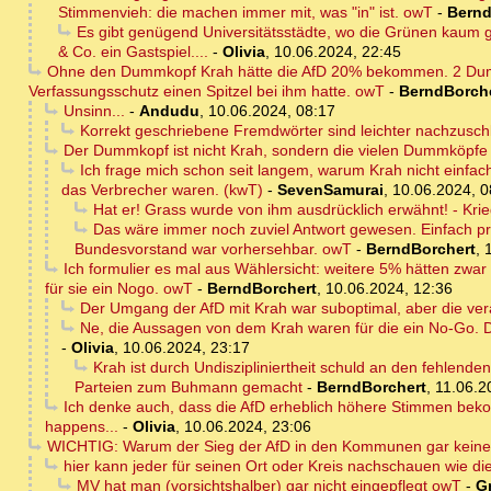
Stimmenvieh: die machen immer mit, was "in" ist. owT
-
Bernd
Es gibt genügend Universitätsstädte, wo die Grünen kaum ge
& Co. ein Gastspiel....
-
Olivia
,
10.06.2024, 22:45
Ohne den Dummkopf Krah hätte die AfD 20% bekommen. 2 Dummh
Verfassungsschutz einen Spitzel bei ihm hatte. owT
-
BerndBorch
Unsinn...
-
Andudu
,
10.06.2024, 08:17
Korrekt geschriebene Fremdwörter sind leichter nachzusch
Der Dummkopf ist nicht Krah, sondern die vielen Dummköpfe s
Ich frage mich schon seit langem, warum Krah nicht einfac
das Verbrecher waren. (kwT)
-
SevenSamurai
,
10.06.2024, 0
Hat er! Grass wurde von ihm ausdrücklich erwähnt! - Kri
Das wäre immer noch zuviel Antwort gewesen. Einfach pro
Bundesvorstand war vorhersehbar. owT
-
BerndBorchert
,
Ich formulier es mal aus Wählersicht: weitere 5% hätten zwar 
für sie ein Nogo. owT
-
BerndBorchert
,
10.06.2024, 12:36
Der Umgang der AfD mit Krah war suboptimal, aber die veral
Ne, die Aussagen von dem Krah waren für die ein No-Go. Di
-
Olivia
,
10.06.2024, 23:17
Krah ist durch Undiszipliniertheit schuld an den fehlende
Parteien zum Buhmann gemacht
-
BerndBorchert
,
11.06.2
Ich denke auch, dass die AfD erheblich höhere Stimmen beko
happens...
-
Olivia
,
10.06.2024, 23:06
WICHTIG: Warum der Sieg der AfD in den Kommunen gar keiner 
hier kann jeder für seinen Ort oder Kreis nachschauen wie die
MV hat man (vorsichtshalber) gar nicht eingepflegt owT
-
G