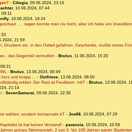
egen?
-
Ciliegia
,
09.06.2024, 23:16
bachter
,
10.06.2024, 07:44
 09:11
onfly
,
10.06.2024, 18:24
eschaut ..... sagen konnte man nix mehr, aber ich habe von Investition
:33
6.2024, 21:59
, Druckern etc. in den Ostteil gefahren. Geschenke, mußte meine Firma
s - das Gegenteil vermutlich
-
Brutus
,
11.06.2024, 15:20
 08:21
 BWL
-
Brutus
,
13.06.2024, 00:49
ht kurz und knapp …
-
Ostfriese
,
13.06.2024, 08:50
ollständig erklärt. Der Rest ist Feuilleton. mkT
-
Brutus
,
13.06.2024, 1
024, 21:14
n
-
SevenSamurai
,
09.06.2024, 22:35
üne wählen, sondern konservativ kT
-
Joe68
,
10.06.2024, 07:29
apitalist ist hat keinen Verstand!
-
paranoia
,
10.06.2024, 10:59
ig Jahren grünes Stimmenvieh, 2 von 3. Vor 100 Jahren waren Studenten