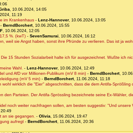
3:06
Griba
,
10.06.2024, 14:05
2024, 11:19
ige im Krankenhaus
-
Lenz-Hannover
,
10.06.2024, 13:05
-
BerndBorchert
,
10.06.2024, 15:55
F
,
10.06.2024, 12:05
 17,5 %. (kwT)
-
SevenSamurai
,
10.06.2024, 16:12
l sie Angst haben, sonst ihre Pfründe zu verlieren. Das ist ja wohl
Die 15 Stunden Sozialarbeit halte ich für ausgezeichnet. Wußte ich nic
t meine Wahl.
-
Lenz-Hannover
,
10.06.2024, 12:49
del und AfD vor Millionen-Publikum (mV 8 min)
-
BerndBorchert
,
10.06
Beleidigung (mV 5 min)
-
BerndBorchert
,
11.06.2024, 11:18
hl wirklich die "Eier" abgeschnitten, dass die dem Antifa-Sprößling
 den Parteien. Der Antifa-Sprössling bezeichnete seine Ex-Wähler, die
idel noch weiter nachfragen sollen, am besten suggestiv: "Und unsere W
 20:49
t an sie gegangen.
-
Olivia
,
15.06.2024, 19:47
igung aufregt
-
BerndBorchert
,
11.06.2024, 20:36