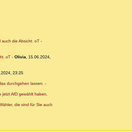
 auch die Absicht. oT
-
ht. oT
-
Olivia
,
15.06.2024,
.2024, 23:25
 das durchgehen lassen.
-
 jetzt AfD gewählt haben,
ähler, die sind für Sie auch