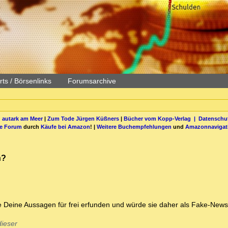
ts / Börsenlinks
Forumsarchive
 autark am Meer
|
Zum Tode Jürgen Küßners
|
Bücher vom Kopp-Verlag |
Datenschut
be Forum
durch
Käufe bei Amazon
! |
Weitere Buchempfehlungen
und
Amazonnavigat
n?
te Deine Aussagen für frei erfunden und würde sie daher als Fake-New
ieser