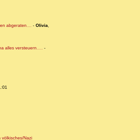
en abgeraten....
-
Olivia
,
 alles versteuern.....
-
1:01
 völkisches/Nazi