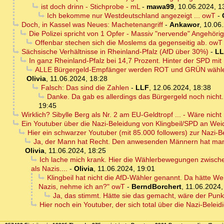
ist doch drinn - Stichprobe - mL
-
mawa99
,
10.06.2024, 1
Ich bekomme nur Westdeutschland angezeigt ... owT
-
Doch, in Kassel was Neues: Machetenangriff
-
Ankawor
,
10.06.
Die Polizei spricht von 1 Opfer - Massiv "nervende" Angehör
Offenbar stechen sich die Moslems da gegenseitig ab. owT
Sächsische Verhältnisse in Rheinland-Pfalz (AfD über 30%)
-
LL
In ganz Rheinland-Pfalz bei 14,7 Prozent. Hinter der SPD mit
ALLE Bürgergeld-Empfänger werden ROT und GRÜN wählen, wei
Olivia
,
11.06.2024, 18:28
Falsch: Das sind die Zahlen
-
LLF
,
12.06.2024, 18:38
Danke. Da gab es allerdings das Bürgergeld noch nicht. 
19:45
Wirklich? Sibylle Berg als Nr. 2 am EU-Geldtropf ... - Wäre nich
Ein Youtuber über die Nazi-Beleidung von Klingbeil/SPD an Wei
Hier ein schwarzer Youtuber (mit 85.000 followers) zur Nazi-
Ja, der Mann hat Recht. Den anwesenden Männern hat man wo
Olivia
,
11.06.2024, 18:25
Ich lache mich krank. Hier die Wählerbewegungen zwischen
als Nazis....
-
Olivia
,
11.06.2024, 19:01
Klingbeil hat nicht die AfD-Wähler genannt. Da hätte We
Nazis, nehme ich an?" owT
-
BerndBorchert
,
11.06.2024,
Ja, das stimmt. Hätte sie das gemacht, wäre der Punk
Hier noch ein Youtuber, der sich total über die Nazi-Beleid