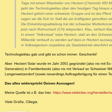
Tage mit einem Mitarbeiter von Heckert (Chemnitz 450 Mi
geht der Technologieklau über den heutigen Tag hinaus w
Heckert gehört einer schweizer Gruppe und ist das Pferd
sagen wir die Kuh im Stall die am kräftigsten gemolken wi
Die Entwicklungsabteilung hat der schweizer Mutterkonze
jetzt nach Rohrschach (CH) teleportiert. Klau, einfach Kla
In einem "Volksstaat" wäre Heckert, statt an den Schweiz
Milliardär verkauft zu werden auf dass er Heckert aussau
in Volkseigentum respektive als Staatsbetrieb überführt 
Technologieklau gab und gibt es schon immer. Geschenkt!
Aber: Heckert Solar wurde im Jahr 2001 gegründet (also nix mit Ex-
Generation) in Familienbesitz (also nix mit Verkauf an Schweizer Mi
Langenwetzendorf (sowie neuerdings Auftragsfertigung für einen Tei
Das alles widerspricht Deinen Aussagen!
Meine Quelle ist z.B. das hier:
https://www.elektriker.org/hersteller/
Viele Grüße, Ciliegia.