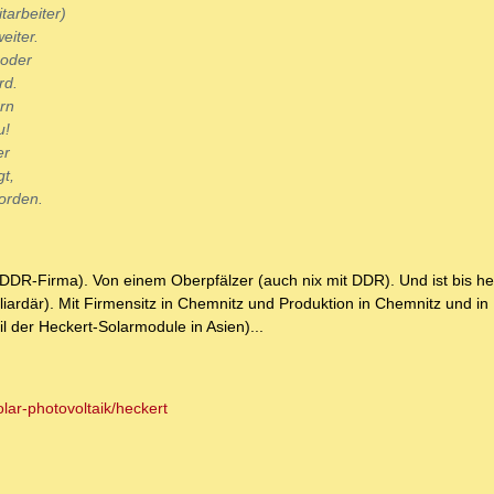
tarbeiter)
eiter.
 oder
rd.
rn
u!
er
gt,
worden.
DDR-Firma). Von einem Oberpfälzer (auch nix mit DDR). Und ist bis heu
lliardär). Mit Firmensitz in Chemnitz und Produktion in Chemnitz und in
l der Heckert-Solarmodule in Asien)...
solar-photovoltaik/heckert