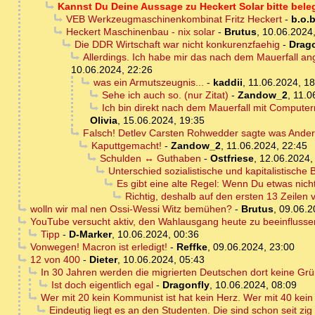
Kannst Du Deine Aussage zu Heckert Solar bitte bel
VEB Werkzeugmaschinenkombinat Fritz Heckert
-
b.o.
Heckert Maschinenbau - nix solar
-
Brutus
,
10.06.2024,
Die DDR Wirtschaft war nicht konkurenzfaehig
-
Drag
Allerdings. Ich habe mir das nach dem Mauerfall ang
10.06.2024, 22:26
was ein Armutszeugnis...
-
kaddii
,
11.06.2024, 18
Sehe ich auch so. (nur Zitat)
-
Zandow_2
,
11.0
Ich bin direkt nach dem Mauerfall mit Computern
Olivia
,
15.06.2024, 19:35
Falsch! Detlev Carsten Rohwedder sagte was Andere
Kaputtgemacht!
-
Zandow_2
,
11.06.2024, 22:45
Schulden ↔ Guthaben
-
Ostfriese
,
12.06.2024,
Unterschied sozialistische und kapitalistische
Es gibt eine alte Regel: Wenn Du etwas nic
Richtig, deshalb auf den ersten 13 Zeilen v
wolln wir mal nen Ossi-Wessi Witz bemühen?
-
Brutus
,
09.06.2
YouTube versucht aktiv, den Wahlausgang heute zu beeinflusse
Tipp
-
D-Marker
,
10.06.2024, 00:36
Vonwegen! Macron ist erledigt!
-
Reffke
,
09.06.2024, 23:00
12 von 400
-
Dieter
,
10.06.2024, 05:43
In 30 Jahren werden die migrierten Deutschen dort keine Gr
Ist doch eigentlich egal
-
Dragonfly
,
10.06.2024, 08:09
Wer mit 20 kein Kommunist ist hat kein Herz. Wer mit 40 kein K
Eindeutig liegt es an den Studenten. Die sind schon seit z