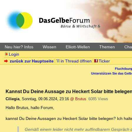
Neu hier? Infos
Wissen
Elliott-Wellen
Themen
Char
Login
zurück zur Hauptseite
in Thread öffnen
Ticker
Fluchtburg
Unterstützen Sie das Gel
Kannst Du Deine Aussage zu Heckert Solar bitte belege
Ciliegia
,
Sonntag, 09.06.2024, 23:16
@ Brutus
6085 Views
Hallo Brutus, hallo Forum,
kannst Du Deine Aussagen zu Heckert Solar bitte belegen? Ich hal
Gemäß einem leider nicht mehr auffindbarem Gespräch d