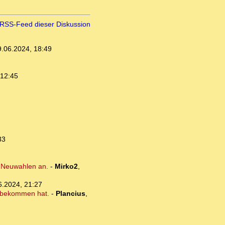
RSS-Feed dieser Diskussion
9.06.2024, 18:49
 12:45
33
n Neuwahlen an.
-
Mirko2
,
6.2024, 21:27
enbekommen hat.
-
Plancius
,