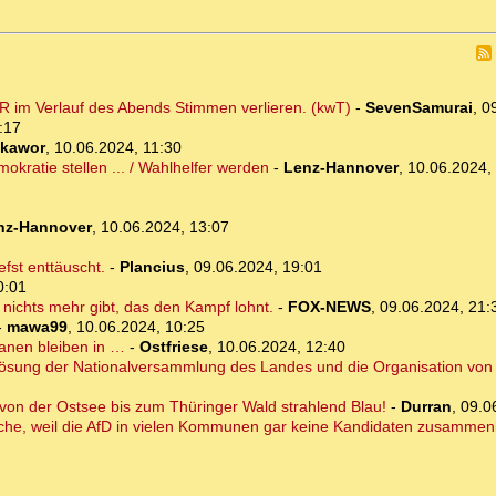
ER im Verlauf des Abends Stimmen verlieren. (kwT)
-
SevenSamurai
,
0
:17
kawor
,
10.06.2024, 11:30
kratie stellen ... / Wahlhelfer werden
-
Lenz-Hannover
,
10.06.2024,
nz-Hannover
,
10.06.2024, 13:07
fst enttäuscht.
-
Plancius
,
09.06.2024, 19:01
0:01
ichts mehr gibt, das den Kampf lohnt.
-
FOX-NEWS
,
09.06.2024, 21:
-
mawa99
,
10.06.2024, 10:25
tanen bleiben in …
-
Ostfriese
,
10.06.2024, 12:40
lösung der Nationalversammlung des Landes und die Organisation vo
t von der Ostsee bis zum Thüringer Wald strahlend Blau!
-
Durran
,
09.0
 Bäuche, weil die AfD in vielen Kommunen gar keine Kandidaten zusamm